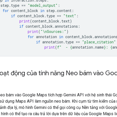
ep
in
interaction
.
steps
:
step
.
type
==
"model_output"
:
for
content_block
in
step
.
content
:
if
content_block
.
type
==
"text"
:
print
(
content_block
.
text
)
if
content_block
.
annotations
:
print
(
"
\n
Sources:"
)
for
annotation
in
content_block
.
annotation
if
annotation
.
type
==
"place_citation"
print
(
f
"  - 
{
annotation
.
name
}
: 
{
an
oạt động của tính năng Neo bám vào Go
neo bám vào Google Maps tích hợp Gemini API với hệ sinh thái 
sử dụng Maps API làm nguồn neo bám. Khi cụm từ tìm kiếm của
ảnh địa lý, mô hình Gemini có thể gọi công cụ Nền tảng với Goog
hình có thể tạo ra câu trả lời dựa trên dữ liệu của Google Maps l