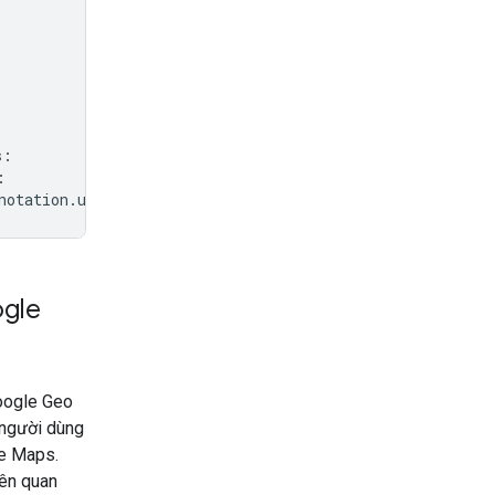
s
:
:
notation
.
url
}
"
)
ogle
Google Geo
 người dùng
le Maps.
iên quan