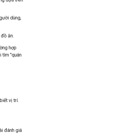
người dùng,
 đồ ăn.
ường hợp
i tìm "quán
t vị trí.
ài đánh giá