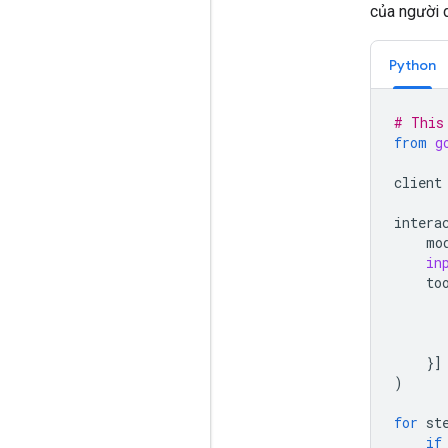
của người 
Python
# This
from
g
client
intera
mo
in
to
}]
)
for
st
if