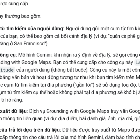
được cung cấp.
này thường bao gồm:
từ tìm kiếm của người dùng:
Người dùng gửi một cụm từ tìm k
của bạn, có thể bao gồm cả bối cảnh địa lý (ví dụ: "quán cà phê gầ
tàng ở San Francisco").
công cụ:
Mô hình Gemini, khi nhận ra ý định về địa lý, sẽ gọi công
ding with Google Maps. Bạn có thể cung cấp cho công cụ này
l
gitude
của người dùng (không bắt buộc). Công cụ này là một côn
bằng văn bản và hoạt động tương tự như khi bạn tìm kiếm trên M
c cụm từ tìm kiếm tại địa phương ("gần tôi") sẽ sử dụng toạ độ, t
ụm từ tìm kiếm cụ thể hoặc không phải tại địa phương sẽ khó bị
 trí rõ ràng.
xuất dữ liệu:
Dịch vụ Grounding with Google Maps truy vấn Goo
m thông tin liên quan (ví dụ: địa điểm, bài đánh giá, ảnh, địa chỉ, g
âu trả lời dựa trên dữ liệu:
Dữ liệu được truy xuất từ Maps đư
cấp thông tin cho câu trả lời của mô hình Gemini, đảm bảo tính ch