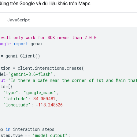
dùng trên Google và dữ liệu khác trên Maps.
JavaScript
 will only work for SDK newer than 2.0.0
oogle
import
genai
=
genai
.
Client
()
ction
=
client
.
interactions
.
create
(
del
=
"gemini-3.6-flash"
,
put
=
"Is there a cafe near the corner of 1st and Main tha
ols
=
[{
"type"
:
"google_maps"
,
"latitude"
:
34.050481
,
"longitude"
:
-
118.248526
ep
in
interaction
.
steps
:
step
.
type
==
"model_output"
: