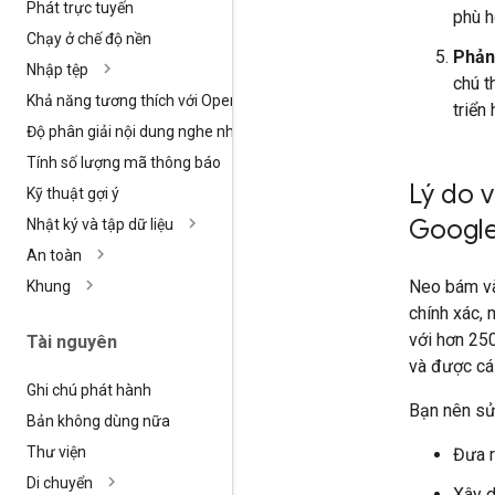
Phát trực tuyến
phù h
Chạy ở chế độ nền
Phản 
Nhập tệp
chú t
Khả năng tương thích với Open
AI
triển 
Độ phân giải nội dung nghe nhìn
Tính số lượng mã thông báo
Lý do 
Kỹ thuật gợi ý
Googl
Nhật ký và tập dữ liệu
An toàn
Neo bám và
Khung
chính xác, 
với hơn 250
Tài nguyên
và được cá 
Ghi chú phát hành
Bạn nên sử
Bản không dùng nữa
Thư viện
Đưa r
Di chuyển
Xây d