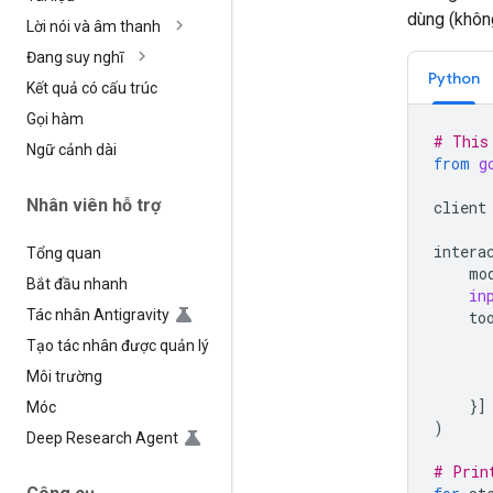
dùng (khôn
Lời nói và âm thanh
Đang suy nghĩ
Python
Kết quả có cấu trúc
Gọi hàm
# This
Ngữ cảnh dài
from
g
Nhân viên hỗ trợ
client
intera
Tổng quan
mo
Bắt đầu nhanh
in
Tác nhân Antigravity
to
Tạo tác nhân được quản lý
Môi trường
}]
Móc
)
Deep Research Agent
# Prin