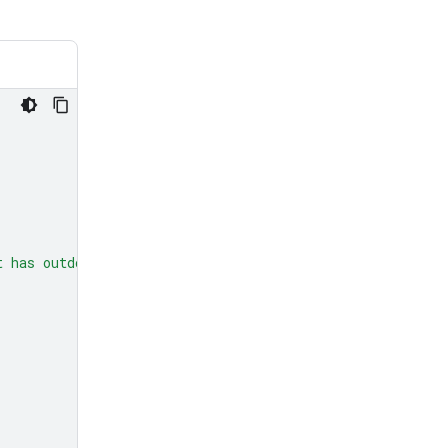
t has outdoor seating?"
,