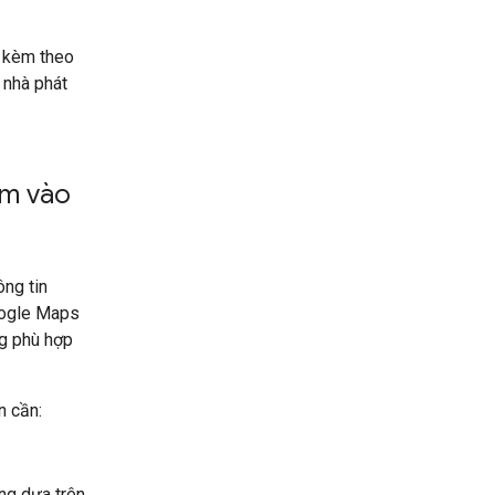
n kèm theo
 nhà phát
ám vào
ng tin
Google Maps
ng phù hợp
n cần:
ng dựa trên