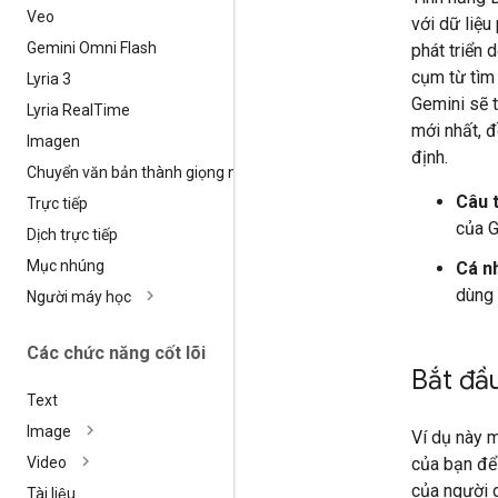
Veo
với dữ liệu
Gemini Omni Flash
phát triển 
cụm từ tìm
Lyria 3
Gemini sẽ 
Lyria Real
Time
mới nhất, đ
Imagen
định.
Chuyển văn bản thành giọng nói
Câu t
Trực tiếp
của G
Dịch trực tiếp
Mục nhúng
Cá n
dùng 
Người máy học
Các chức năng cốt lõi
Bắt đầ
Text
Image
Ví dụ này 
của bạn để 
Video
của người d
Tài liệu