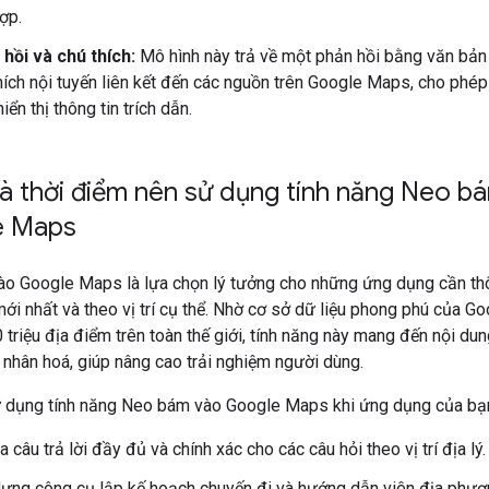
ợp.
hồi và chú thích:
Mô hình này trả về một phản hồi bằng văn bả
hích nội tuyến liên kết đến các nguồn trên Google Maps, cho phép
hiển thị thông tin trích dẫn.
và thời điểm nên sử dụng tính năng Neo b
e Maps
o Google Maps là lựa chọn lý tưởng cho những ứng dụng cần thô
mới nhất và theo vị trí cụ thể. Nhờ cơ sở dữ liệu phong phú của 
 triệu địa điểm trên toàn thế giới, tính năng này mang đến nội du
nhân hoá, giúp nâng cao trải nghiệm người dùng.
 dụng tính năng Neo bám vào Google Maps khi ứng dụng của bạ
a câu trả lời đầy đủ và chính xác cho các câu hỏi theo vị trí địa lý.
ựng công cụ lập kế hoạch chuyến đi và hướng dẫn viên địa phươ