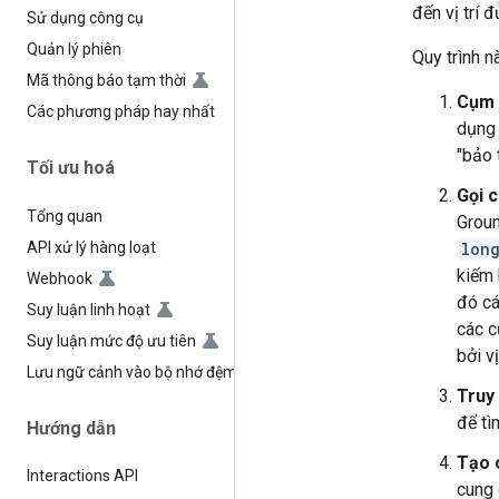
đến vị trí 
Sử dụng công cụ
Quản lý phiên
Quy trình 
Mã thông báo tạm thời
Cụm 
Các phương pháp hay nhất
dụng 
"bảo 
Tối ưu hoá
Gọi 
Tổng quan
Groun
API xử lý hàng loạt
lon
kiếm 
Webhook
đó cá
Suy luận linh hoạt
các c
Suy luận mức độ ưu tiên
bởi vị
Lưu ngữ cảnh vào bộ nhớ đệm
Truy 
để tì
Hướng dẫn
Tạo c
Interactions API
cung 