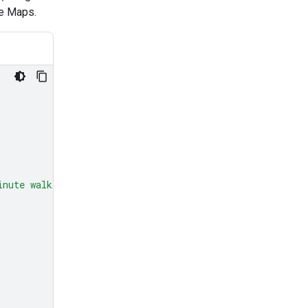
le Maps.
inute walk from here?"
,