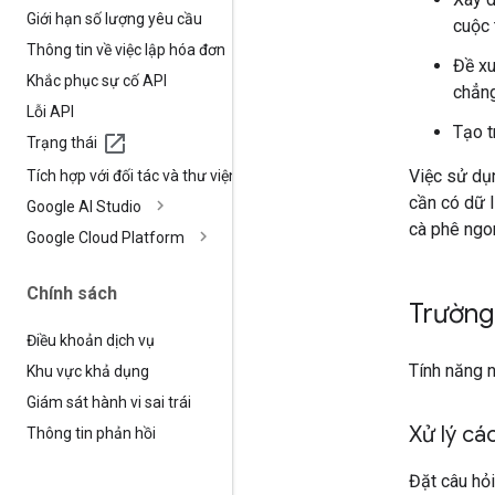
Giới hạn số lượng yêu cầu
cuộc 
Thông tin về việc lập hóa đơn
Đề xu
Khắc phục sự cố API
chẳng
Lỗi API
Tạo t
Trạng thái
Việc sử dụ
Tích hợp với đối tác và thư viện
cần có dữ l
Google AI Studio
cà phê ngon
Google Cloud Platform
Chính sách
Trường
Điều khoản dịch vụ
Tính năng n
Khu vực khả dụng
Giám sát hành vi sai trái
Xử lý cá
Thông tin phản hồi
Đặt câu hỏi