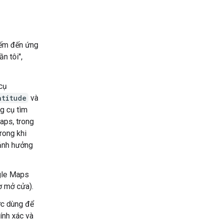
iếm đến ứng
n tôi",
 cụ
atitude
và
g cụ tìm
aps, trong
rong khi
 ảnh hưởng
gle Maps
iờ mở cửa).
ợc dùng để
ính xác và