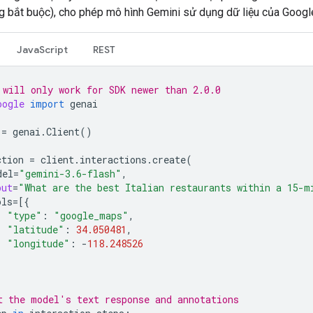
g bắt buộc), cho phép mô hình Gemini sử dụng dữ liệu của Goog
JavaScript
REST
 will only work for SDK newer than 2.0.0
oogle
import
genai
=
genai
.
Client
()
ction
=
client
.
interactions
.
create
(
del
=
"gemini-3.6-flash"
,
put
=
"What are the best Italian restaurants within a 15-m
ols
=
[{
"type"
:
"google_maps"
,
"latitude"
:
34.050481
,
"longitude"
:
-
118.248526
t the model's text response and annotations