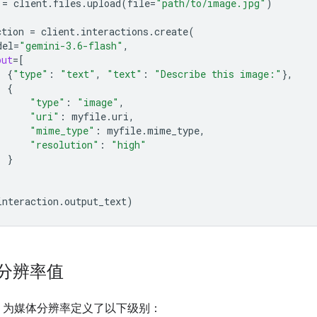
=
client
.
files
.
upload
(
file
=
"path/to/image.jpg"
)
ction
=
client
.
interactions
.
create
(
del
=
"gemini-3.6-flash"
,
put
=
[
{
"type"
:
"text"
,
"text"
:
"Describe this image:"
},
{
"type"
:
"image"
,
"uri"
:
myfile
.
uri
,
"mime_type"
:
myfile
.
mime_type
,
"resolution"
:
"high"
}
interaction
.
output_text
)
分辨率值
 API 为媒体分辨率定义了以下级别：