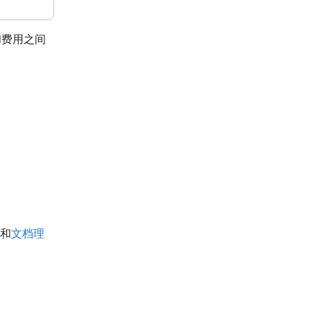
和费用之间
和
文档理