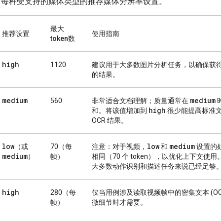
了每种受支持的媒体类型的推荐媒体分辨率设置。
最大
推荐设置
使用指南
token数
high
1120
建议用于大多数图片分析任务，以确保获
的结果。
medium
medium
560
非常适合文档理解；质量通常在
high
和。将该值增加到
很少能提高标准
OCR 结果。
low
low
medium
（或
70（每
注意
：对于视频，
和
设置的
medium
）
帧）
相同（70 个 token），以优化上下文使
大多数动作识别和描述任务来说已经足够
high
280（每
仅当用例涉及读取视频帧中的密集文本 (OC
帧）
微细节时才需要。