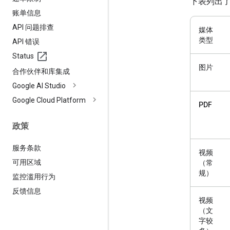
下表列出
账单信息
API 问题排查
媒体
类型
API 错误
Status
图片
合作伙伴和库集成
Google AI Studio
Google Cloud Platform
PDF
政策
服务条款
视频
可用区域
（常
规）
监控滥用行为
反馈信息
视频
（文
字较