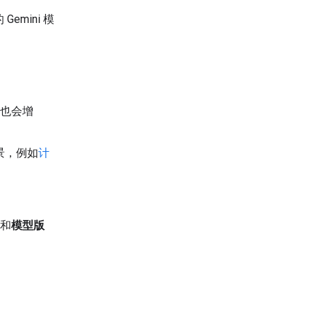
Gemini 模
。
用也会增
景，例如
计
）和
模型版