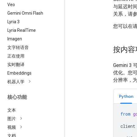
Veo
与延迟时
Gemini Omni Flash
关系，请
Lyria 3
您可以在请
Lyria Real
Time
Imagen
文字转语音
按内容项
正在使用
实时翻译
Gemin
优化。您
Embeddings
分辨率，
机器人学
Python
核心功能
文本
from
g
图片
client
视频
文档