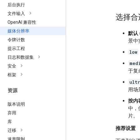
后台执行
文件输入
选择合
Open
AI 兼容性
媒体分辨率
默认 
令牌计数
景中
提示工程
low
日志和数据集
med
安全
于复
框架
ult
用场
资源
按内容
版本说明
中，
弃用
片。
库
推荐设置
迁移
速率限制