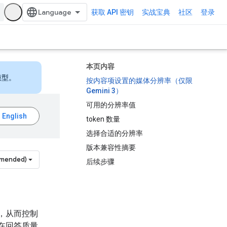
获取 API 密钥
实战宝典
社区
登录
本页内容
模型。
按内容项设置的媒体分辨率（仅限
Gemini 3）
可用的分辨率值
token 数量
选择合适的分辨率
版本兼容性摘要
mmended)
后续步骤
，从而控制
以在回答质量