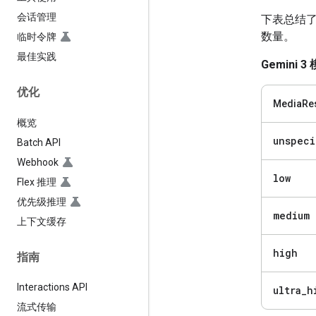
会话管理
下表总结
数量。
临时令牌
最佳实践
Gemini 3
优化
MediaRes
概览
unspeci
Batch API
Webhook
low
Flex 推理
优先级推理
medium
上下文缓存
high
指南
Interactions API
ultra
_
h
流式传输