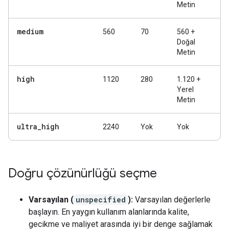
Metin
medium
560
70
560 +
Doğal
Metin
high
1120
280
1.120 +
Yerel
Metin
ultra
_
high
2240
Yok
Yok
Doğru çözünürlüğü seçme
Varsayılan (
unspecified
):
Varsayılan değerlerle
başlayın. En yaygın kullanım alanlarında kalite,
gecikme ve maliyet arasında iyi bir denge sağlamak