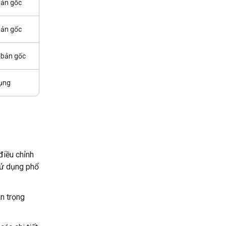
bản gốc
bản gốc
 bản gốc
ụng
iều chỉnh
sử dụng phổ
n trọng