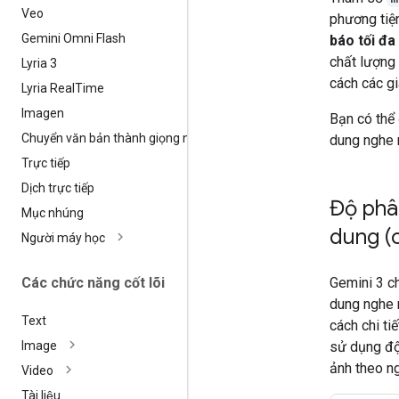
Veo
phương tiện
Gemini Omni Flash
báo tối đa
chất lượng 
Lyria 3
cách các g
Lyria Real
Time
Imagen
Bạn có thể 
Chuyển văn bản thành giọng nói
dung nghe n
Trực tiếp
Dịch trực tiếp
Độ phâ
Mục nhúng
dung (c
Người máy học
Các chức năng cốt lõi
Gemini 3 c
dung nghe 
Text
cách chi ti
sử dụng độ
Image
ảnh theo n
Video
Tài liệu