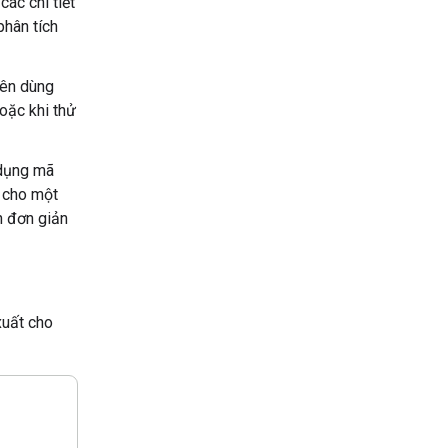
ác chi tiết
phân tích
Nên dùng
oặc khi thử
dụng mã
cho một
h đơn giản
xuất cho