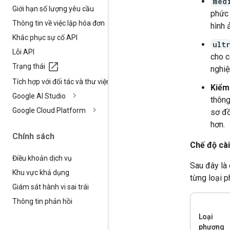
med
Giới hạn số lượng yêu cầu
phức 
Thông tin về việc lập hóa đơn
hình 
Khắc phục sự cố API
ult
Lỗi API
cho c
Trạng thái
nghiệ
Tích hợp với đối tác và thư viện
Kiểm
Google AI Studio
thông
Google Cloud Platform
sơ đ
hơn.
Chính sách
Chế độ cài
Điều khoản dịch vụ
Sau đây là
Khu vực khả dụng
từng loại p
Giám sát hành vi sai trái
Thông tin phản hồi
Loại
phương