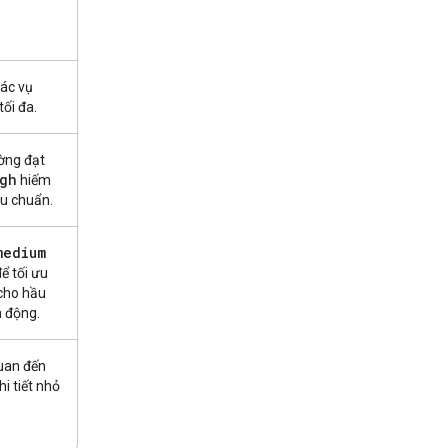
tác vụ
ối đa.
ường đạt
gh
hiếm
êu chuẩn.
medium
ể tối ưu
 cho hầu
h động.
quan đến
i tiết nhỏ