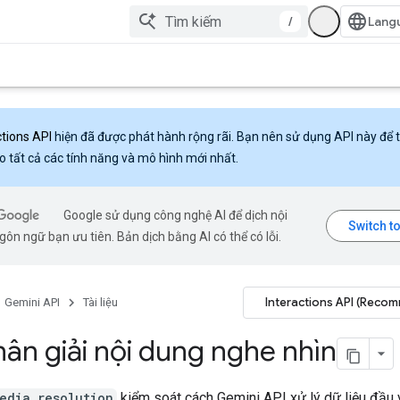
/
ctions API
hiện đã được phát hành rộng rãi. Bạn nên sử dụng API này để 
o tất cả các tính năng và mô hình mới nhất.
Google sử dụng công nghệ AI để dịch nội
ôn ngữ bạn ưu tiên. Bản dịch bằng AI có thể có lỗi.
Interactions API (Reco
Gemini API
Tài liệu
ân giải nội dung nghe nhìn
edia_resolution
kiểm soát cách Gemini API xử lý dữ liệu đầu