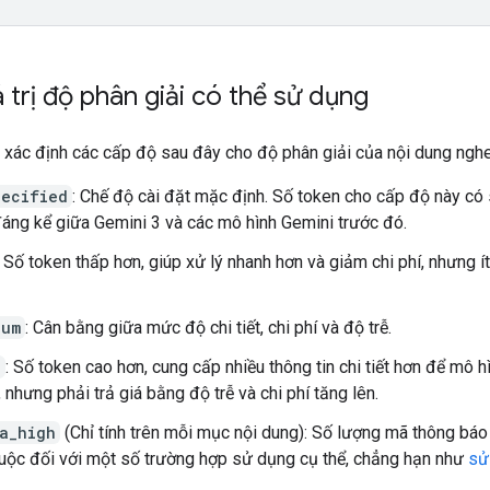
 trị độ phân giải có thể sử dụng
 xác định các cấp độ sau đây cho độ phân giải của nội dung nghe
pecified
: Chế độ cài đặt mặc định. Số token cho cấp độ này có
đáng kể giữa Gemini 3 và các mô hình Gemini trước đó.
: Số token thấp hơn, giúp xử lý nhanh hơn và giảm chi phí, nhưng ít 
ium
: Cân bằng giữa mức độ chi tiết, chi phí và độ trễ.
h
: Số token cao hơn, cung cấp nhiều thông tin chi tiết hơn để mô h
 nhưng phải trả giá bằng độ trễ và chi phí tăng lên.
a_high
(Chỉ tính trên mỗi mục nội dung): Số lượng mã thông báo
uộc đối với một số trường hợp sử dụng cụ thể, chẳng hạn như
sử