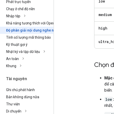
low
Phát trực tuyến
Chạy ở chế độ nền
medium
Nhập tệp
Khả năng tương thích với Open
AI
high
Độ phân giải nội dung nghe nhìn
Tính số lượng mã thông báo
ultra
_
h
Kỹ thuật gợi ý
Nhật ký và tập dữ liệu
An toàn
Chọn đ
Khung
Mặc 
Tài nguyên
để câ
Ghi chú phát hành
biến.
Bản không dùng nữa
low
:
Thư viện
nhất, 
Di chuyển