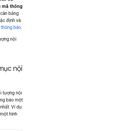
g mã thông
 cân bằng
mặc định và
 thông báo
.
ượng nội
mục nội
i tượng nội
ông báo một
nhất. Ví dụ:
 một hình