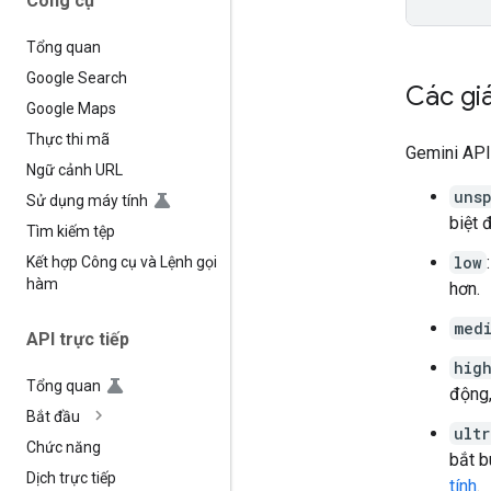
Công cụ
Tổng quan
Google Search
Các giá
Google Maps
Thực thi mã
Gemini API
Ngữ cảnh URL
uns
Sử dụng máy tính
biệt 
Tìm kiếm tệp
low
Kết hợp Công cụ và Lệnh gọi
hàm
hơn.
med
API trực tiếp
hig
Tổng quan
động,
Bắt đầu
ultr
Chức năng
bắt b
Dịch trực tiếp
tính
.