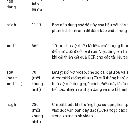
nên
báo
dùng
tối đa
high
1120
Bạn nên dùng chế độ này cho hầu hết các 
phân tích hình ảnh để đảm bảo chất lượng t
medium
560
Tối ưu cho việc hiểu tài liệu; chất lượng th
medium
hi
đến mức tối đa ở
. Việc tăng lên
khi cải thiện kết quả OCR cho các tài liệu ti
low
low
70
Lưu ý:
Đối với video, chế độ cài đặt
và
(hoặc
(mỗi
được xử lý giống nhau (70 mã thông báo) đ
medium
)
khung
hoá việc sử dụng ngữ cảnh. Điều này là đủ
hình)
hết các nhiệm vụ nhận dạng và mô tả hàn
high
280
Chỉ bắt buộc khi trường hợp sử dụng liên 
(mỗi
việc đọc văn bản dày đặc (OCR) hoặc các ch
khung
trong khung hình video.
hình)