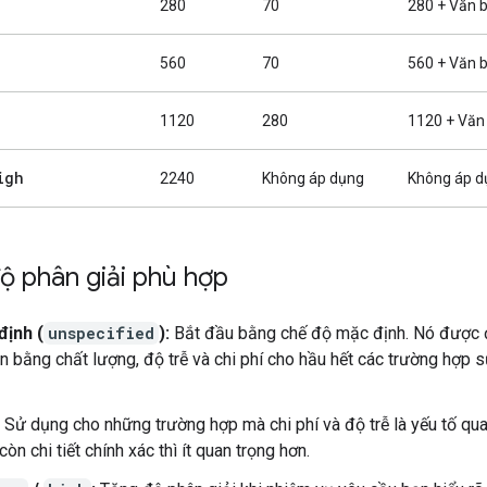
280
70
280 + Văn 
560
70
560 + Văn 
1120
280
1120 + Văn
igh
2240
Không áp dụng
Không áp d
ộ phân giải phù hợp
định (
unspecified
):
Bắt đầu bằng chế độ mặc định. Nó được đ
n bằng chất lượng, độ trễ và chi phí cho hầu hết các trường hợp 
Sử dụng cho những trường hợp mà chi phí và độ trễ là yếu tố qua
còn chi tiết chính xác thì ít quan trọng hơn.