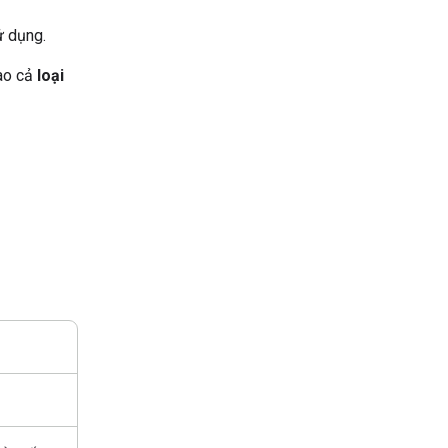
ử dụng.
ào cả
loại