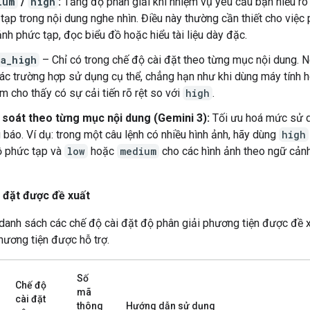
ium
/
high
:
Tăng độ phân giải khi nhiệm vụ yêu cầu bạn hiểu rõ c
tạp trong nội dung nghe nhìn. Điều này thường cần thiết cho việc 
ảnh phức tạp, đọc biểu đồ hoặc hiểu tài liệu dày đặc.
ra_high
– Chỉ có trong chế độ cài đặt theo từng mục nội dung. 
ác trường hợp sử dụng cụ thể, chẳng hạn như khi dùng máy tính h
m cho thấy có sự cải tiến rõ rệt so với
high
.
 soát theo từng mục nội dung (Gemini 3):
Tối ưu hoá mức sử 
 báo. Ví dụ: trong một câu lệnh có nhiều hình ảnh, hãy dùng
high
ồ phức tạp và
low
hoặc
medium
cho các hình ảnh theo ngữ cản
 đặt được đề xuất
 danh sách các chế độ cài đặt độ phân giải phương tiện được đề 
hương tiện được hỗ trợ.
Số
Chế độ
mã
cài đặt
thông
Hướng dẫn sử dụng