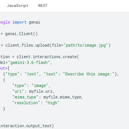
JavaScript
REST
oogle
import
genai
=
genai
.
Client
()
=
client
.
files
.
upload
(
file
=
"path/to/image.jpg"
)
ction
=
client
.
interactions
.
create
(
del
=
"gemini-3.6-flash"
,
put
=
[
{
"type"
:
"text"
,
"text"
:
"Describe this image:"
},
{
"type"
:
"image"
,
"uri"
:
myfile
.
uri
,
"mime_type"
:
myfile
.
mime_type
,
"resolution"
:
"high"
}
interaction
.
output_text
)