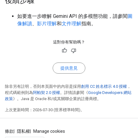
後續步驟
如要進一步瞭解 Gemini API 的多模態功能，請參閱
圖
像解讀
、
影片理解
和
文件理解
指南。
這對你有幫助嗎？
提供意見
除非另有註明，否則本頁面中的內容是採用
創用 CC 姓名標示 4.0 授權
，
程式碼範例則為
阿帕契 2.0 授權
。詳情請參閱《
Google Developers 網站
政策
》。Java 是 Oracle 和/或其關聯企業的註冊商標。
上次更新時間：2026-07-30 (世界標準時間)。
條款
隱私權
Manage cookies