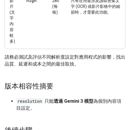
high
影
280
只有在用途涉及讀取密集文
片
(每
字 (OCR) 或影片影格中的細
(文
格)
節時，才需要此功能。
字
內
容
較
多)
請務必測試及評估不同解析度設定對應用程式的影響，找出
品質、延遲和成本之間的最佳取捨。
版本相容性摘要
resolution
只能
透過 Gemini 3 模型
為個別內容項
目設定。