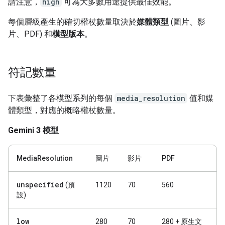
請注意，
high
可為大多數用途提供最佳效能。
每個層級產生的確切權杖數量取決於
媒體類型
(圖片、影
片、PDF) 和
模型版本
。
符記數量
下表彙整了各模型系列的每個
media_resolution
值和媒
體類型，對應的概略權杖數量。
Gemini 3 模型
MediaResolution
圖片
影片
PDF
unspecified
(預
1120
70
560
設)
low
280
70
280 + 原生文