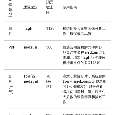
詞元
體
建議設定
數上
使用指南
類
限
型
high
圖
1120
建議用於大多數圖像分析工
片
作，確保最高品質。
medium
PDF
560
最適合用於瞭解文件內容，
medium
品質通常會在
達到
high
飽和。增加
很少能改
善標準文件的 OCR 結果。
low
影
(或
70
注意：
對於影片，系統會將
medium
low
medium
片
)
(每
和
設定視為相
(一
格)
同 (70 個權杖)，以最佳化
般)
情境使用情形。這足以應付
大多數的動作辨識和描述工
作。