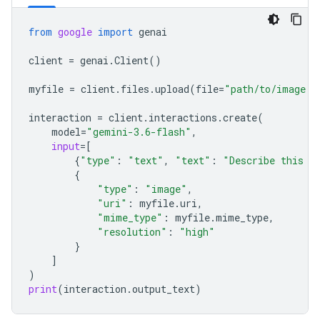
from
google
import
genai
client
=
genai
.
Client
()
myfile
=
client
.
files
.
upload
(
file
=
"path/to/image.j
interaction
=
client
.
interactions
.
create
(
model
=
"gemini-3.6-flash"
,
input
=
[
{
"type"
:
"text"
,
"text"
:
"Describe this i
{
"type"
:
"image"
,
"uri"
:
myfile
.
uri
,
"mime_type"
:
myfile
.
mime_type
,
"resolution"
:
"high"
}
]
)
print
(
interaction
.
output_text
)