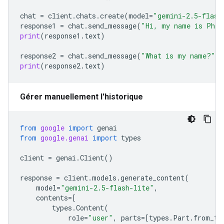
chat
=
client
.
chats
.
create
(
model
=
"gemini-2.5-flash
response1
=
chat
.
send_message
(
"Hi, my name is Phil
print
(
response1
.
text
)
response2
=
chat
.
send_message
(
"What is my name?"
)
print
(
response2
.
text
)
Gérer manuellement l'historique
from
google
import
genai
from
google.genai
import
types
client
=
genai
.
Client
()
response
=
client
.
models
.
generate_content
(
model
=
"gemini-2.5-flash-lite"
,
contents
=
[
types
.
Content
(
role
=
"user"
,
parts
=
[
types
.
Part
.
from_te