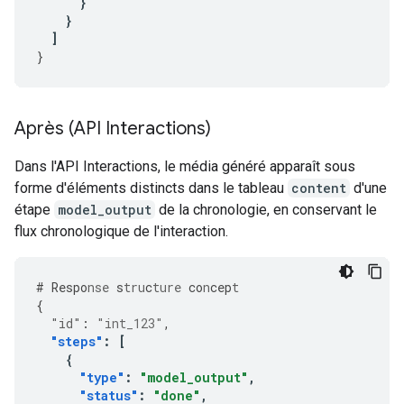
}
}
]
}
Après (API Interactions)
Dans l'API Interactions, le média généré apparaît sous
forme d'éléments distincts dans le tableau
content
d'une
étape
model_output
de la chronologie, en conservant le
flux chronologique de l'interaction.
#
Respo
nse
s
tru
c
ture
co
n
cep
t
{
"id"
:
"int_123"
,
"steps"
:
[
{
"type"
:
"model_output"
,
"status"
:
"done"
,