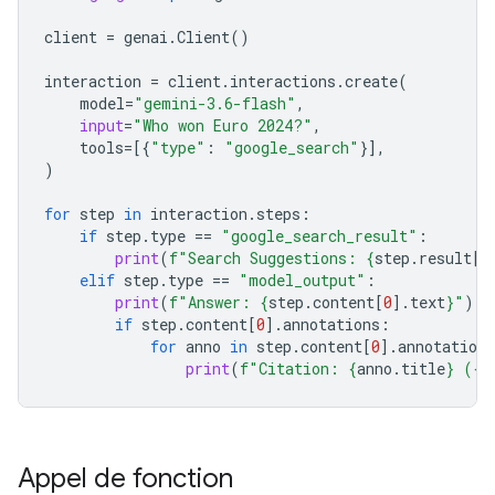
client
=
genai
.
Client
()
interaction
=
client
.
interactions
.
create
(
model
=
"gemini-3.6-flash"
,
input
=
"Who won Euro 2024?"
,
tools
=
[{
"type"
:
"google_search"
}],
)
for
step
in
interaction
.
steps
:
if
step
.
type
==
"google_search_result"
:
print
(
f
"Search Suggestions: 
{
step
.
result
[
0
elif
step
.
type
==
"model_output"
:
print
(
f
"Answer: 
{
step
.
content
[
0
]
.
text
}
"
)
if
step
.
content
[
0
]
.
annotations
:
for
anno
in
step
.
content
[
0
]
.
annotations
print
(
f
"Citation: 
{
anno
.
title
}
 (
{
a
Appel de fonction