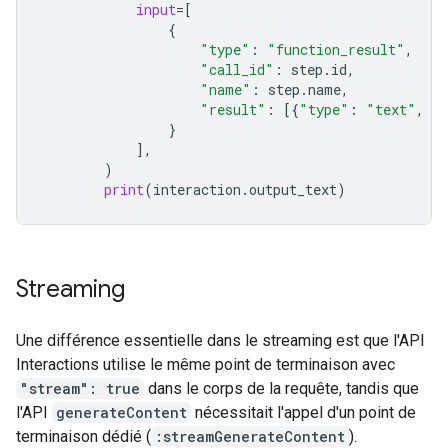
input
=
[
{
"type"
:
"function_result"
,
"call_id"
:
step
.
id
,
"name"
:
step
.
name
,
"result"
:
[{
"type"
:
"text"
,
"
}
],
)
print
(
interaction
.
output_text
)
Streaming
Une différence essentielle dans le streaming est que l'API
Interactions utilise le même point de terminaison avec
"stream": true
dans le corps de la requête, tandis que
l'API
generateContent
nécessitait l'appel d'un point de
terminaison dédié (
:streamGenerateContent
).