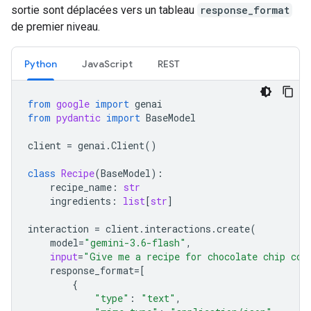
sortie sont déplacées vers un tableau
response_format
de premier niveau.
Python
JavaScript
REST
from
google
import
genai
from
pydantic
import
BaseModel
client
=
genai
.
Client
()
class
Recipe
(
BaseModel
):
recipe_name
:
str
ingredients
:
list
[
str
]
interaction
=
client
.
interactions
.
create
(
model
=
"gemini-3.6-flash"
,
input
=
"Give me a recipe for chocolate chip coo
response_format
=
[
{
"type"
:
"text"
,