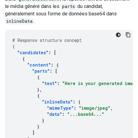
le média généré dans les
parts
du candidat,
généralement sous forme de données base64 dans
inlineData
.
#
Respo
nse
s
tru
c
ture
co
n
cep
t
{
"candidates"
:
[
{
"content"
:
{
"parts"
:
[
{
"text"
:
"Here is your generated imag
},
{
"inlineData"
:
{
"mimeType"
:
"image/jpeg"
,
"data"
:
"...base64..."
}
}
]