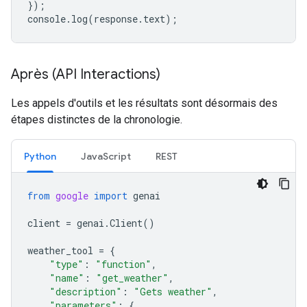
});
console
.
log
(
response
.
text
);
Après (API Interactions)
Les appels d'outils et les résultats sont désormais des
étapes distinctes de la chronologie.
Python
JavaScript
REST
from
google
import
genai
client
=
genai
.
Client
()
weather_tool
=
{
"type"
:
"function"
,
"name"
:
"get_weather"
,
"description"
:
"Gets weather"
,
"parameters"
:
{