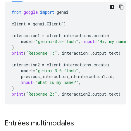
from
google
import
genai
client
=
genai
.
Client
()
interaction1
=
client
.
interactions
.
create
(
model
=
"gemini-3.6-flash"
,
input
=
"Hi, my name i
)
print
(
"Response 1:"
,
interaction1
.
output_text
)
interaction2
=
client
.
interactions
.
create
(
model
=
"gemini-3.6-flash"
,
previous_interaction_id
=
interaction1
.
id
,
input
=
"What is my name?"
,
)
print
(
"Response 2:"
,
interaction2
.
output_text
)
Entrées multimodales