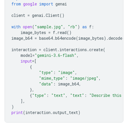
from
google
import
genai
client
=
genai
.
Client
()
with
open
(
"sample.jpg"
,
"rb"
)
as
f
:
image_bytes
=
f
.
read
()
image_b64
=
base64
.
b64encode
(
image_bytes
)
.
decode
(
"
interaction
=
client
.
interactions
.
create
(
model
=
"gemini-3.6-flash"
,
input
=
[
{
"type"
:
"image"
,
"mime_type"
:
"image/jpeg"
,
"data"
:
image_b64
,
},
{
"type"
:
"text"
,
"text"
:
"Describe this i
],
)
print
(
interaction
.
output_text
)