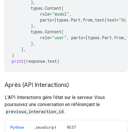
),
types
.
Content
(
role
=
"model"
,
parts
=
[
types
.
Part
.
from_text
(
text
=
"Hi P
),
types
.
Content
(
role
=
"user"
,
parts
=
[
types
.
Part
.
from_te
),
],
)
print
(
response
.
text
)
Après (API Interactions)
L'API Interactions gère l'état sur le serveur. Vous
poursuivez une conversation en référençant le
previous_interaction_id
.
Python
JavaScript
REST