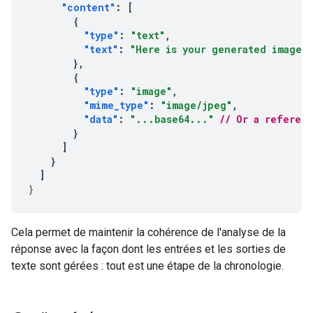
"content"
:
[
{
"type"
:
"text"
,
"text"
:
"Here is your generated image:
},
{
"type"
:
"image"
,
"mime_type"
:
"image/jpeg"
,
"data"
:
"...base64..."
// Or a referen
}
]
}
]
}
Cela permet de maintenir la cohérence de l'analyse de la
réponse avec la façon dont les entrées et les sorties de
texte sont gérées : tout est une étape de la chronologie.