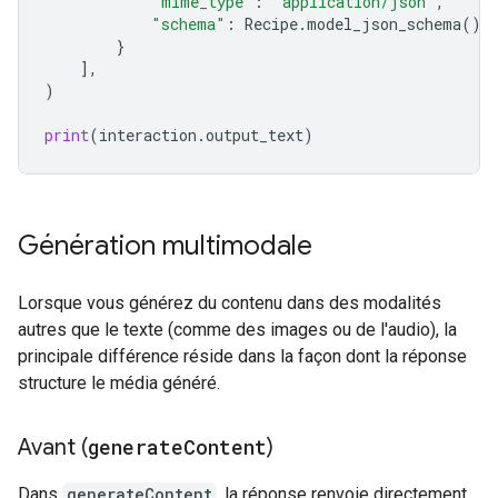
"mime_type"
:
"application/json"
,
"schema"
:
Recipe
.
model_json_schema
(),
}
],
)
print
(
interaction
.
output_text
)
Génération multimodale
Lorsque vous générez du contenu dans des modalités
autres que le texte (comme des images ou de l'audio), la
principale différence réside dans la façon dont la réponse
structure le média généré.
Avant (
generate
Content
)
Dans
generateContent
, la réponse renvoie directement