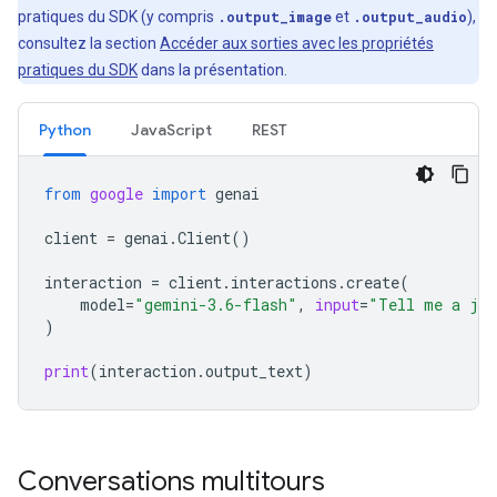
pratiques du SDK (y compris
.output_image
et
.output_audio
),
consultez la section
Accéder aux sorties avec les propriétés
pratiques du SDK
dans la présentation.
Python
JavaScript
REST
from
google
import
genai
client
=
genai
.
Client
()
interaction
=
client
.
interactions
.
create
(
model
=
"gemini-3.6-flash"
,
input
=
"Tell me a jo
)
print
(
interaction
.
output_text
)
Conversations multitours