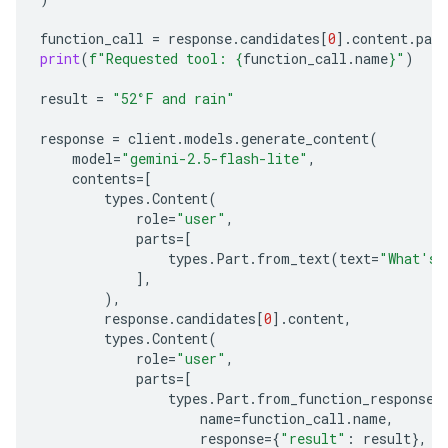
function_call
=
response
.
candidates
[
0
]
.
content
.
part
print
(
f
"Requested tool: 
{
function_call
.
name
}
"
)
result
=
"52°F and rain"
response
=
client
.
models
.
generate_content
(
model
=
"gemini-2.5-flash-lite"
,
contents
=
[
types
.
Content
(
role
=
"user"
,
parts
=
[
types
.
Part
.
from_text
(
text
=
"What's 
],
),
response
.
candidates
[
0
]
.
content
,
types
.
Content
(
role
=
"user"
,
parts
=
[
types
.
Part
.
from_function_response
(
name
=
function_call
.
name
,
response
=
{
"result"
:
result
},