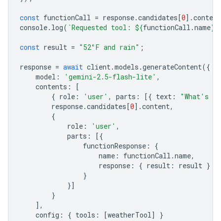
const
functionCall
=
response
.
candidates
[
0
].
content
console
.
log
(
`Requested tool: 
${
functionCall
.
name
}
`
const
result
=
"52°F and rain"
;
response
=
await
client
.
models
.
generateContent
({
model
:
'gemini-2.5-flash-lite'
,
contents
:
[
{
role
:
'user'
,
parts
:
[{
text
:
"What's th
response
.
candidates
[
0
].
content
,
{
role
:
'user'
,
parts
:
[{
functionResponse
:
{
name
:
functionCall
.
name
,
response
:
{
result
:
result
}
}
}]
}
],
config
:
{
tools
:
[
weatherTool
]
}