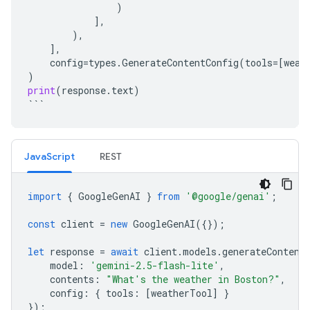
)
],
),
],
config
=
types
.
GenerateContentConfig
(
tools
=
[
weat
)
print
(
response
.
text
)
```
JavaScript
REST
import
{
GoogleGenAI
}
from
'@google/genai'
;
const
client
=
new
GoogleGenAI
({});
let
response
=
await
client
.
models
.
generateContent
model
:
'gemini-2.5-flash-lite'
,
contents
:
"What's the weather in Boston?"
,
config
:
{
tools
:
[
weatherTool
]
}
});