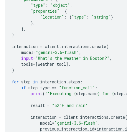
"type"
:
"object"
,
"properties"
:
{
"location"
:
{
"type"
:
"string"
}
},
},
}
interaction
=
client
.
interactions
.
create
(
model
=
"gemini-3.6-flash"
,
input
=
"What's the weather in Boston?"
,
tools
=
[
weather_tool
],
)
for
step
in
interaction
.
steps
:
if
step
.
type
==
"function_call"
:
print
(
f
"Executing 
{
step
.
name
}
 for 
{
step
.
ar
result
=
"52°F and rain"
interaction
=
client
.
interactions
.
create
(
model
=
"gemini-3.6-flash"
,
previous_interaction_id
=
interaction
.
id
,