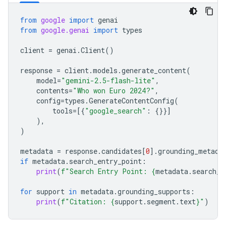
from
google
import
genai
from
google.genai
import
types
client
=
genai
.
Client
()
response
=
client
.
models
.
generate_content
(
model
=
"gemini-2.5-flash-lite"
,
contents
=
"Who won Euro 2024?"
,
config
=
types
.
GenerateContentConfig
(
tools
=
[{
"google_search"
:
{}}]
),
)
metadata
=
response
.
candidates
[
0
]
.
grounding_metada
if
metadata
.
search_entry_point
:
print
(
f
"Search Entry Point: 
{
metadata
.
search_e
for
support
in
metadata
.
grounding_supports
:
print
(
f
"Citation: 
{
support
.
segment
.
text
}
"
)