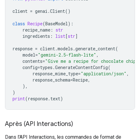
client
=
genai
.
Client
()
class
Recipe
(
BaseModel
):
recipe_name
:
str
ingredients
:
list
[
str
]
response
=
client
.
models
.
generate_content
(
model
=
"gemini-2.5-flash-lite"
,
contents
=
"Give me a recipe for chocolate chip 
config
=
types
.
GenerateContentConfig
(
response_mime_type
=
"application/json"
,
response_schema
=
Recipe
,
),
)
print
(
response
.
text
)
Après (API Interactions)
Dans l'API Interactions, les commandes de format de