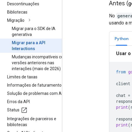
Antes (
g
Descontinuações
Bibliotecas
No
gener
Migração
usando a m
Migrar para o SDK de IA
generativa
Python
Migrar para a API
Interactions
Usar o
Mudanças incompatíveis com
versões anteriores nas
interações (maio de 2026)
from
g
Limites de taxas
client
Informações de faturamento
Solução de problemas com APIs
chat
=
respon
Erros da API
print
(
Status
respon
Integrações de parceiros e
print
(
bibliotecas