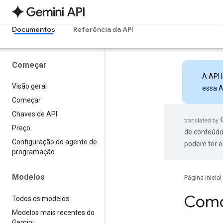
Documentos
Referência da API
Começar
A
API 
Visão geral
essa A
Começar
Chaves de API
Preço
de conteúdo
Configuração do agente de
podem ter e
programação
Modelos
Página inicial
Como 
Todos os modelos
Modelos mais recentes do
Gemini