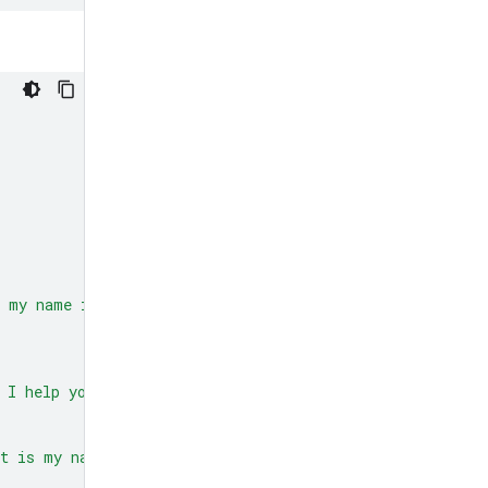
 my name is Phil."
)]
 I help you?"
)],
at is my name?"
)]