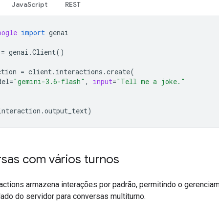
JavaScript
REST
oogle
import
genai
=
genai
.
Client
()
ction
=
client
.
interactions
.
create
(
del
=
"gemini-3.6-flash"
,
input
=
"Tell me a joke."
interaction
.
output_text
)
sas com vários turnos
ractions armazena interações por padrão, permitindo o gerencia
lado do servidor para conversas multiturno.