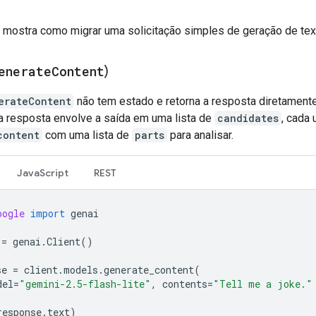
 mostra como migrar uma solicitação simples de geração de tex
enerate
Content
)
erateContent
não tem estado e retorna a resposta diretamente
da resposta envolve a saída em uma lista de
candidates
, cada
content
com uma lista de
parts
para analisar.
JavaScript
REST
oogle
import
genai
=
genai
.
Client
()
se
=
client
.
models
.
generate_content
(
del
=
"gemini-2.5-flash-lite"
,
contents
=
"Tell me a joke."
response
.
text
)