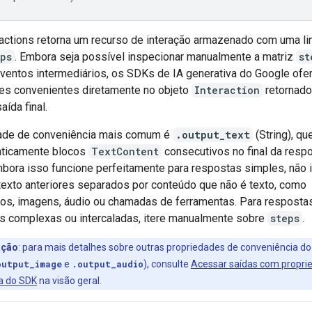
ractions retorna um recurso de interação armazenado com uma li
eps
. Embora seja possível inspecionar manualmente a matriz
st
eventos intermediários, os SDKs de IA generativa do Google of
es convenientes diretamente no objeto
Interaction
retornado
aída final.
ade de conveniência mais comum é
.output_text
(String), qu
aticamente blocos
TextContent
consecutivos no final da resp
bora isso funcione perfeitamente para respostas simples, não i
texto anteriores separados por conteúdo que não é texto, como
s, imagens, áudio ou chamadas de ferramentas. Para resposta
s complexas ou intercaladas, itere manualmente sobre
steps
.
ação
:
para mais detalhes sobre outras propriedades de conveniência d
output_image
e
.output_audio
), consulte
Acessar saídas com propri
a do SDK
na visão geral.