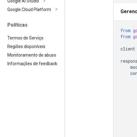
Google AI Studio
Google Cloud Platform
Gerenc
Políticas
from
g
from
g
Termos de Serviço
Regiões disponíveis
client
Monitoramento de abuso
respon
Informações de feedback
mo
co