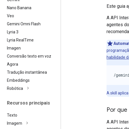
Este guia 
Nano Banana
Veo
A API Inte
Gemini Omni Flash
agentes do
recomendam
Lyria 3
Lyria Real
Time
Automat
Imagen
programação 
Conversão texto em voz
habilidade d
Agora
Tradução instantânea
/gemin
Embeddings
Robótica
A skill apli
Recursos principais
Por que
Texto
A API Inte
Imagem
agentes do