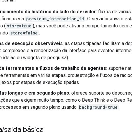
nciamento do histórico do lado do servidor
: fluxos de várias
ificados via
previous_interaction_id
. O servidor ativa o es
o (
store=true
), mas você pode ativar o comportamento sem 
nindo
store=false
.
as de execução observáveis
: as etapas tipadas facilitam a d
s complexos e a renderização da interface para eventos interme
 ideias ou widgets de pesquisa).
de ferramentas e fluxos de trabalho de agentes
: suporte nat
e ferramentas em várias etapas, orquestração e fluxos de racioc
exos por etapas de execução tipadas.
fas longas e em segundo plano
: oferece suporte ao descarr
ações que exigem muito tempo, como o Deep Think e o Deep Re
 processos em segundo plano usando
background=true
.
a
/
saída básica