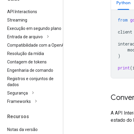
Python
API Interactions
from
g
Streaming
Execução em segundo plano
client
Entrada de arquivo
intera
Compatibilidade com a Open
AI
mo
Resolução da mídia
)
Contagem de tokens
print
(
Engenharia de comando
Registros e conjuntos de
dados
Segurança
Conver
Frameworks
A API Inte
Recursos
estado do 
Notas da versão