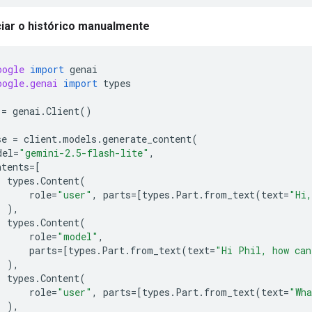
iar o histórico manualmente
oogle
import
genai
oogle.genai
import
types
=
genai
.
Client
()
se
=
client
.
models
.
generate_content
(
del
=
"gemini-2.5-flash-lite"
,
ntents
=
[
types
.
Content
(
role
=
"user"
,
parts
=
[
types
.
Part
.
from_text
(
text
=
"Hi,
),
types
.
Content
(
role
=
"model"
,
parts
=
[
types
.
Part
.
from_text
(
text
=
"Hi Phil, how can
),
types
.
Content
(
role
=
"user"
,
parts
=
[
types
.
Part
.
from_text
(
text
=
"Wh
),