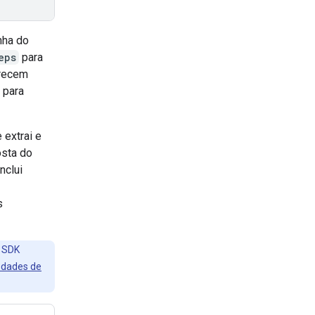
nha do
eps
para
erecem
 para
e extrai e
osta do
nclui
s
o SDK
edades de