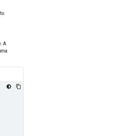
to.
. A
 uma