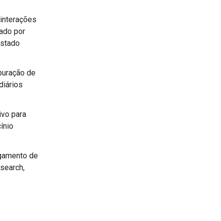
 interações
tado por
estado
epuração de
diários
ivo para
ínio
egamento de
search,