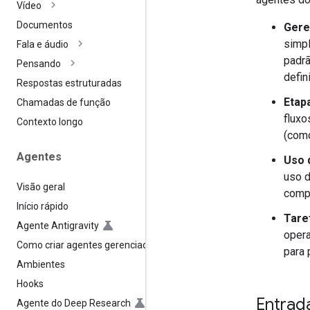
Vídeo
Documentos
Gere
simpl
Fala e áudio
padrã
Pensando
defi
Respostas estruturadas
Etap
Chamadas de função
fluxo
Contexto longo
(como
Agentes
Uso 
uso d
Visão geral
compl
Início rápido
Tare
Agente Antigravity
oper
Como criar agentes gerenciados
para
Ambientes
Hooks
Entrad
Agente do Deep Research