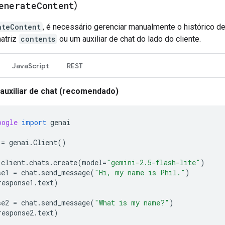
enerate
Content
)
ateContent
, é necessário gerenciar manualmente o histórico d
atriz
contents
ou um auxiliar de chat do lado do cliente.
JavaScript
REST
 auxiliar de chat (recomendado)
oogle
import
genai
=
genai
.
Client
()
client
.
chats
.
create
(
model
=
"gemini-2.5-flash-lite"
)
se1
=
chat
.
send_message
(
"Hi, my name is Phil."
)
response1
.
text
)
se2
=
chat
.
send_message
(
"What is my name?"
)
response2
.
text
)