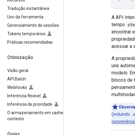
Recursos
Tradução instantânea
A API Inte
Uso da ferramenta
tempo
st
Gerenciamento de sessões
encontrar 
Tokens temporários
propriedad
Práticas recomendadas
acessar a s
Otimização
A propried
une autom
Visão geral
modelo. Em
API Batch
blocos de 
pensamento
Webhooks
multimodai
Inferência flexível
Inferência de prioridade
Observ
O armazenamento em cache de
(incluindo
.
contexto
conveniênci
Guias