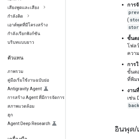
การจั
เสียงพูดและเสียง
pre
กำลังคิด
(
sto
เอาต์พุตที่มีโครงสร้าง
stor
กำลังเรียกฟังก์ชัน
ขั้นต
บริบทแบบยาว
โฟลว์
ความ
ตัวแทน
การใช
ภาพรวม
ขั้นต
ที่พิม
คู่มือเริ่มใช้งานฉบับย่อ
Antigravity Agent
งานที
การสร้าง Agent ที่มีการจัดการ
เช่น
bac
สภาพแวดล้อม
ฮุก
Agent Deep Research
อินพุต
/