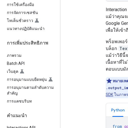
การใช้เครื่องมือ
Interactio
การจัดการเซสชัน
แม้ว่าคุณ
โทเค็นชั่วคราว
Google Gen
แนวทางปฏิบัติแนะนำ
เพื่อให้เข้า
พร็อพเพอร์
การเพิ่มประสิทธิภาพ
บล็อก
Tex
แม้ว่าวิธีน
ภาพรวม
เนื้อหาที่ไ
Batch API
ตอบแบบมัลต
เว็บฮุค
การอนุมานแบบยืดหยุ่น
หมายเหต
การอนุมานตามลำดับความ
.output_i
สำคัญ
SDK
ในภาพ
การแคชบริบท
Python
คำแนะนำ
from
g
Interactions API