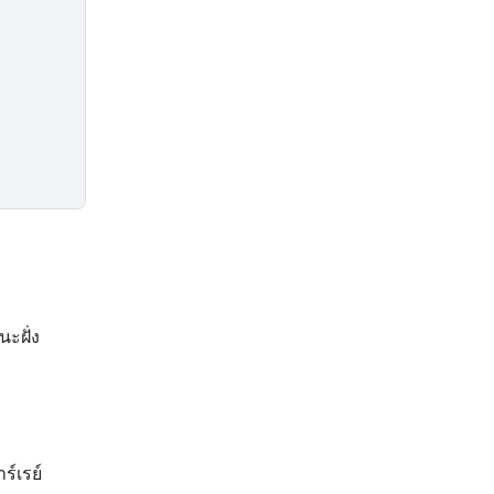
นะฝั่ง
์เรย์