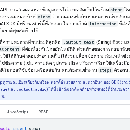
n API จะแสดงผลแหล่งข้อมูลการโต้ตอบที่จัดเก็บไว้พร้อม
steps
ไท
จะตรวจสอบอาร์เรย์
steps
ด้วยตนเองเพื่อค้นหาเหตุการณ์ระดับกลา
AI SDK มีพร็อพเพอร์ตี้ที่สะดวก ในออบเจ็กต์
Interaction
ที่ส่
ถึงเอาต์พุตสุดท้ายได้
ตี้ความสะดวกที่พบบ่อยที่สุดคือ
.output_text
(String) ซึ่งจะ 
tContent
ที่ต่อเนื่องกันโดยอัตโนมัติที่ ส่วนท้ายของการตอบกล
ี้จะใช้ได้ดีกับคำตอบง่ายๆ แต่ก็ไม่ได้รวมบล็อกข้อความก่อนหน้าซึ่งค
ม่ใช่ข้อความ (เช่น ความคิด รูปภาพ เสียง หรือการเรียกใช้เครื่องมื
ิโมดอลที่ซับซ้อนหรือสลับกัน คุณต้องวนซ้ำผ่าน
steps
ด้วยตน
ุ:
ดูรายละเอียดเกี่ยวกับพร็อพเพอร์ตี้อำนวยความสะดวกอื่นๆ ของ SDK (รวมถ
mage
และ
.output_audio
) ได้ที่
เข้าถึงเอาต์พุตด้วยพร็อพเพอร์ตี้อำนวย
รวม
JavaScript
REST
oogle
import
genai