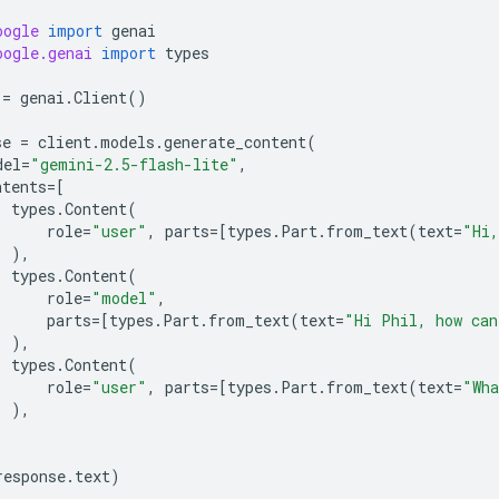
oogle
import
genai
oogle.genai
import
types
=
genai
.
Client
()
se
=
client
.
models
.
generate_content
(
del
=
"gemini-2.5-flash-lite"
,
ntents
=
[
types
.
Content
(
role
=
"user"
,
parts
=
[
types
.
Part
.
from_text
(
text
=
"Hi,
),
types
.
Content
(
role
=
"model"
,
parts
=
[
types
.
Part
.
from_text
(
text
=
"Hi Phil, how can
),
types
.
Content
(
role
=
"user"
,
parts
=
[
types
.
Part
.
from_text
(
text
=
"Wh
),
response
.
text
)