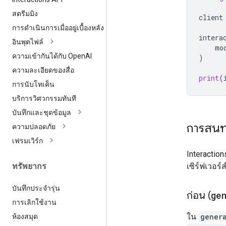
สตรีมมิง
client
การดำเนินการเมื่ออยู่เบื้องหลัง
intera
อินพุตไฟล์
mo
ความเข้ากันได้กับ Open
AI
)
ความละเอียดของสื่อ
print
(
การนับโทเค็น
บริการวิศวกรรมทันที
บันทึกและชุดข้อมูล
การสน
ความปลอดภัย
เฟรมเวิร์ก
Interactio
เซิร์ฟเวอ
ทรัพยากร
บันทึกประจำรุ่น
ก่อน (
ge
การเลิกใช้งาน
ใน
gener
ห้องสมุด