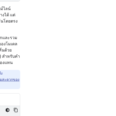
ม์ไลน์
งได้ แต่
งคืนโดยตรง
แยกและรวม
ับของโมเดล
ั่นด้วย
อ) สำหรับคำ
เองแทน
ึง
ความสะดวกของ