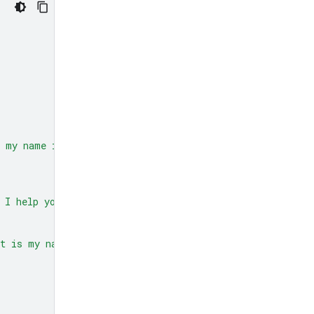
 my name is Phil."
)]
 I help you?"
)],
at is my name?"
)]