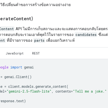
งวิธีเปลี่ยนคำขอการสร้างข้อความอย่างง่าย
nerate
Content
)
Content
API ไม่มีการเก็บสถานะและจะแสดงการตอบกลับโดยตร
การตอบกลับจะรวมเอาต์พุตไว้ในรายการของ
candidates
ซึ่งแ
ent
ที่มีรายการของ
parts
เพื่อแยกวิเคราะห์
JavaScript
REST
oogle
import
genai
=
genai
.
Client
()
se
=
client
.
models
.
generate_content
(
del
=
"gemini-2.5-flash-lite"
,
contents
=
"Tell me a joke."
response
.
text
)