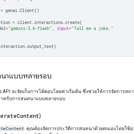
=
genai
.
Client
()
ction
=
client
.
interactions
.
create
(
del
=
"gemini-3.6-flash"
,
input
=
"Tell me a joke."
interaction
.
output_text
)
ทนาแบบหลายรอบ
ns API จะจัดเก็บการโต้ตอบโดยค่าเริ่มต้น ซึ่งช่วยให้การจัดการสถา
ร์สำหรับการสนทนาแบบหลายรอบ
nerate
Content
)
ateContent
คุณต้องจัดการประวัติการสนทนาด้วยตนเองโดยใช้อาร