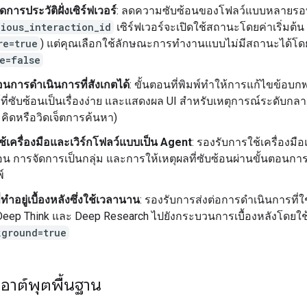
ดการประวัติฝั่งเซิร์ฟเวอร์
: ลดความซับซ้อนของโฟลว์แบบหลายรอ
vious_interaction_id
เซิร์ฟเวอร์จะเปิดใช้สถานะโดยค่าเริ่มต้น
re=true
) แต่คุณเลือกใช้ลักษณะการทำงานแบบไม่มีสถานะได้โดย
e=false
อนการดำเนินการที่สังเกตได้
: ขั้นตอนที่พิมพ์ทำให้การแก้ไขข้อบก
ที่ซับซ้อนเป็นเรื่องง่าย และแสดงผล UI สำหรับเหตุการณ์ระดับกลาง
คิดหรือวิดเจ็ตการค้นหา)
้เครื่องมือและเวิร์กโฟลว์แบบเป็น Agent
: รองรับการใช้เครื่องม
อน การจัดการเป็นกลุ่ม และการให้เหตุผลที่ซับซ้อนผ่านขั้นตอนก
พ์
่ทำอยู่เบื้องหลังซึ่งใช้เวลานาน
: รองรับการส่งต่อการดำเนินการที่
 Deep Think และ Deep Research ไปยังกระบวนการเบื้องหลังโดยใช
kground=true
เอาต์พุตพื้นฐาน