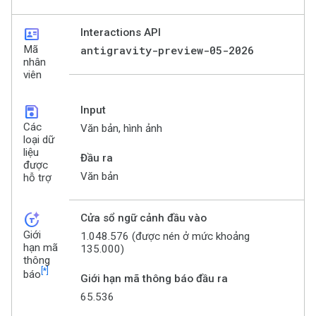
id_card
Interactions API
Mã
antigravity-preview-05-2026
nhân
viên
save
Input
Các
Văn bản, hình ảnh
loại dữ
liệu
Đầu ra
được
Văn bản
hỗ trợ
token_auto
Cửa sổ ngữ cảnh đầu vào
Giới
1.048.576 (được nén ở mức khoảng
hạn mã
135.000)
thông
[*]
báo
Giới hạn mã thông báo đầu ra
65.536