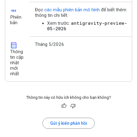
123
Đọc
các mẫu phiên bản mô hình
để biết thêm
thông tin chi tiết.
Phiên
bản
antigravity-preview-
Xem trước:
05-2026
calendar_month
Tháng 5/2026
Thông
tin cập
nhật
mới
nhất
Thông tin này có hữu ích không cho bạn không?
Gửi ý kiến phản hồi