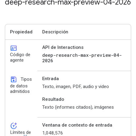
deep-research-max-preview-04-2026
Propiedad
Descripción
id_card
API de Interactions
Código de
deep-research-max-preview-04-
agente
2026
save
Entrada
Tipos
de datos
Texto, imagen, PDF, audio y video
admitidos
Resultado
Texto (informes citados), imágenes
token_auto
Ventana de contexto de entrada
Límites de
1,048,576