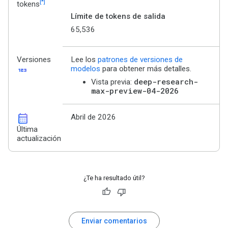
[*]
tokens
Límite de tokens de salida
65,536
Versiones
Lee los
patrones de versiones de
123
modelos
para obtener más detalles.
deep-research-
Vista previa:
max-preview-04-2026
calendar_month
Abril de 2026
Última
actualización
¿Te ha resultado útil?
Enviar comentarios