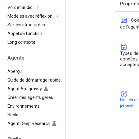
Propriét
Voix et audio
Modèles avec réflexion
id_card
Co
Sorties structurées
de l'agen
Appel de fonction
Long contexte
save
Types de
Agents
données
acceptés
Aperçu
Guide de démarrage rapide
Agent Antigravity
token_auto
Créer des agents gérés
Limites de
Environnements
jetons[*]
Hooks
Agent Deep Research