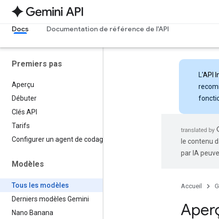
Docs
Documentation de référence de l'API
Premiers pas
L'
API I
Aperçu
recomm
foncti
Débuter
Clés API
Tarifs
Configurer un agent de codage
le contenu d
par IA peuve
Modèles
Tous les modèles
Accueil
G
Derniers modèles Gemini
Aper
Nano Banana