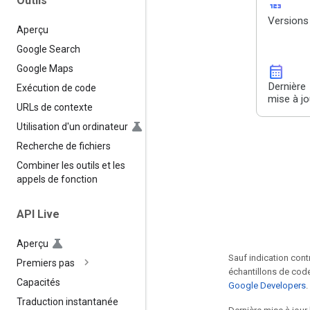
Outils
123
Versions
Aperçu
Google Search
calendar_month
Google Maps
Dernière
Exécution de code
mise à jo
URLs de contexte
Utilisation d'un ordinateur
Recherche de fichiers
Combiner les outils et les
appels de fonction
API Live
Aperçu
Sauf indication cont
Premiers pas
échantillons de code
Capacités
Google Developers
.
Traduction instantanée