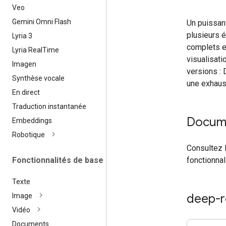
Veo
Gemini Omni Flash
Un puissan
plusieurs 
Lyria 3
complets et
Lyria Real
Time
visualisati
Imagen
versions : 
Synthèse vocale
une exhaus
En direct
Traduction instantanée
Docum
Embeddings
Robotique
Consultez 
Fonctionnalités de base
fonctionnal
Texte
deep-r
Image
Vidéo
Documents