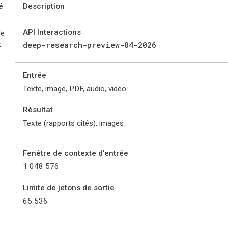
é
Description
API Interactions
de
t
deep-research-preview-04-2026
Entrée
Texte, image, PDF, audio, vidéo
Résultat
Texte (rapports cités), images
Fenêtre de contexte d'entrée
1 048 576
Limite de jetons de sortie
65 536