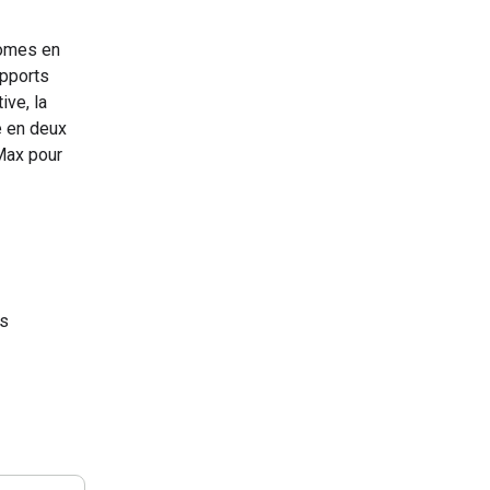
nomes en
apports
ive, la
e en deux
 Max pour
es