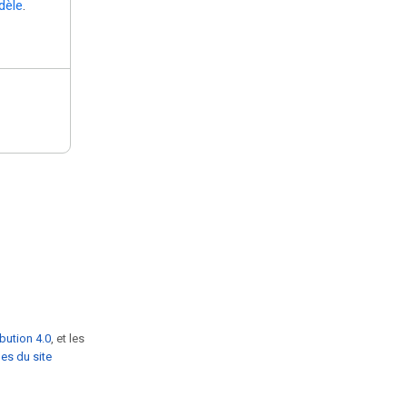
dèle
.
bution 4.0
, et les
es du site