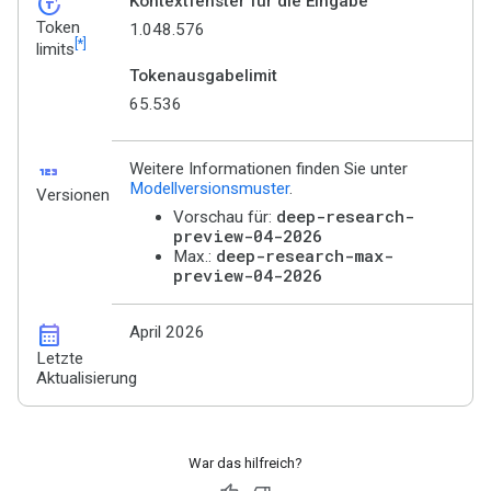
token_auto
Kontextfenster für die Eingabe
Token
1.048.576
[*]
limits
Tokenausgabelimit
65.536
123
Weitere Informationen finden Sie unter
Modellversionsmuster
.
Versionen
deep-research-
Vorschau für:
preview-04-2026
deep-research-max-
Max.:
preview-04-2026
calendar_month
April 2026
Letzte
Aktualisierung
War das hilfreich?