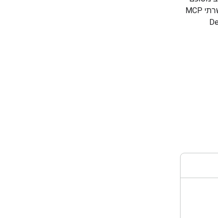
לדוחות מקיפים עם ציטוטים. המודל הזה תומך בתכנון שיתופי, בתצוגה חזותית, בשרתי MCP
Deep Resear למהירות ויעילות, ו-Deep