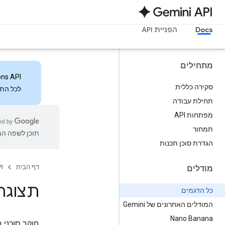
Docs
הפניית API
מתחילים
ons API
סקירה כללית
לכל התכ
תחילת עבודה
מפתחות API
תמחור
תוכן לשפה המו
הגדרת סוכן תכנות
דף הבית
I
מודלים
תצוגה מקד
כל הדגמים
המודלים האחרונים של Gemini
Nano Banana
חוקר סוכני 