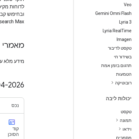
Veo
Gemini Omni Flash
Research Max לכיסוי 
Lyria 3
Lyria Real
Time
Imagen
מאמרי 
טקסט לדיבור
בשידור חי
מידע מלא על
תרגום בזמן אמת
הטמעות
רובוטיקה
04-2026
יכולות ליבה
נכס
טקסט
id_card
תמונה
קוד
וידאו
הסוכן
מסמכים