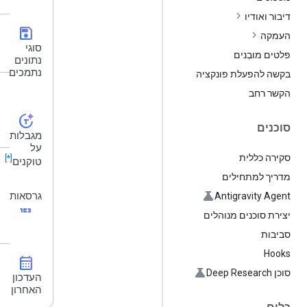
דיבור ואודיו
save
העמקה
סוגי
פלטים מובְנים
נתונים
נתמכים
בקשה להפעלת פונקציה
הקשר רחב
token_auto
סוכנים
מגבלות
על
סקירה כללית
[*]
טוקנים
מדריך למתחילים
גרסאות
Antigravity Agent
123
יצירת סוכנים מנוהלים
סביבות
Hooks
calendar_month
סוכן Deep Research
העדכון
האחרון