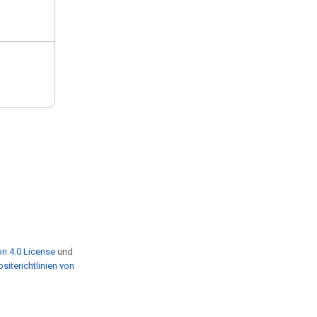
n 4.0 License
und
siterichtlinien von