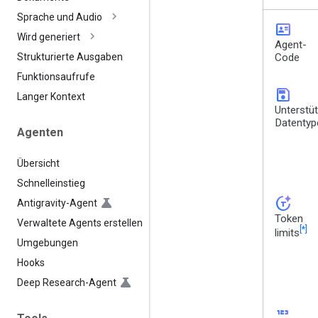
Sprache und Audio
id_card
Wird generiert
Agent-
Code
Strukturierte Ausgaben
Funktionsaufrufe
save
Langer Kontext
Unterstü
Datentyp
Agenten
Übersicht
Schnelleinstieg
token_auto
Antigravity-Agent
Token
Verwaltete Agents erstellen
[*]
limits
Umgebungen
Hooks
Deep Research-Agent
123