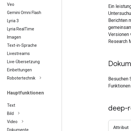
Veo
Ein leistu
Gemini Omni Flash
Untersuchu
Berichten 
Lyria 3
gemeinsame
Lyria Real
Time
Versionen 
Imagen
Research M
Text-in-Sprache
Livestreams
Live-Übersetzung
Dokume
Einbettungen
Robotertechnik
Besuchen S
Funktionen
Hauptfunktionen
Text
deep-r
Bild
Video
Attribut
Dokumente