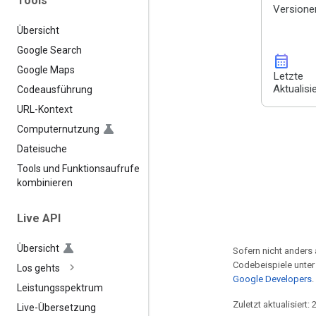
Tools
Versione
Übersicht
Google Search
calendar_month
Google Maps
Letzte
Aktualisi
Codeausführung
URL-Kontext
Computernutzung
Dateisuche
Tools und Funktionsaufrufe
kombinieren
Live API
Übersicht
Sofern nicht anders 
Codebeispiele unter
Los gehts
Google Developers
.
Leistungsspektrum
Zuletzt aktualisiert:
Live-Übersetzung