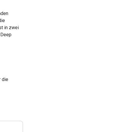
nden
die
t in zwei
d Deep
r die