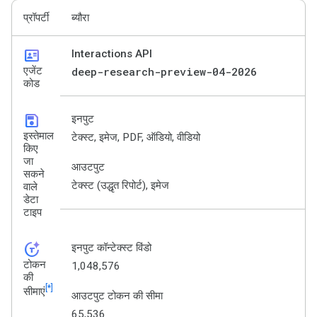
प्रॉपर्टी
ब्यौरा
id_card
Interactions API
एजेंट
deep-research-preview-04-2026
कोड
save
इनपुट
इस्तेमाल
टेक्स्ट, इमेज, PDF, ऑडियो, वीडियो
किए
जा
आउटपुट
सकने
टेक्स्ट (उद्धृत रिपोर्ट), इमेज
वाले
डेटा
टाइप
token_auto
इनपुट कॉन्टेक्स्ट विंडो
टोकन
1,048,576
की
[*]
सीमाएं
आउटपुट टोकन की सीमा
65,536