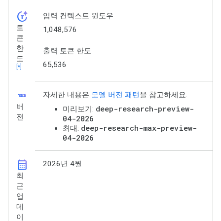
token_auto
입력 컨텍스트 윈도우
토
1,048,576
큰
한
출력 토큰 한도
도
65,536
[*]
123
자세한 내용은
모델 버전 패턴
을 참고하세요.
버
deep-research-preview-
미리보기:
전
04-2026
deep-research-max-preview-
최대:
04-2026
calendar_month
2026년 4월
최
근
업
데
이