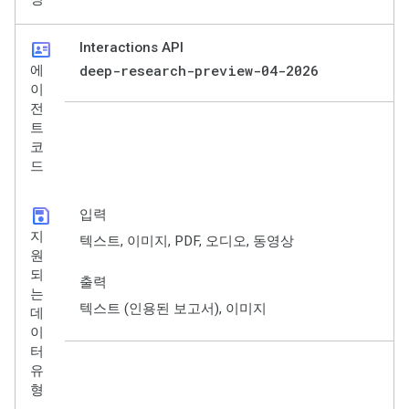
id_card
Interactions API
deep-research-preview-04-2026
에
이
전
트
코
드
save
입력
지
텍스트, 이미지, PDF, 오디오, 동영상
원
되
출력
는
텍스트 (인용된 보고서), 이미지
데
이
터
유
형