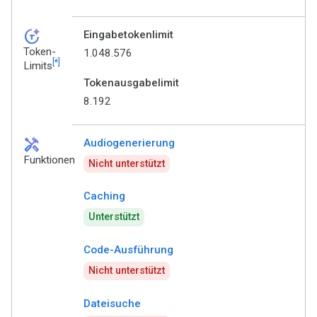
token_auto
Eingabetokenlimit
Token-
1.048.576
[*]
Limits
Tokenausgabelimit
8.192
handyman
Audiogenerierung
Funktionen
Nicht unterstützt
Caching
Unterstützt
Code-Ausführung
Nicht unterstützt
Dateisuche