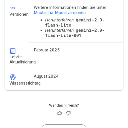
123
Weitere Informationen finden Sie unter
-
Muster für Modellversionen
.
Versionen
gemini-2.0-
Herunterfahren
:
flash-lite
gemini-2.0-
Herunterfahren
:
flash-lite-001
calendar_month
Februar 2025
Letzte
Aktualisierung
cognition_2
August 2024
Wissensstichtag
War das hilfreich?