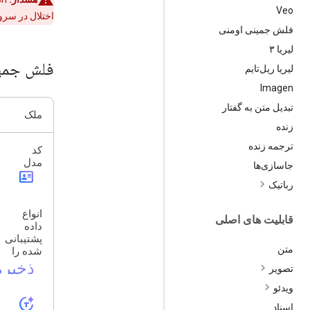
Veo
اختلال در سر
فلش جمینی اومنی
لیریا ۳
فلش جمین
لیریا ریل‌تایم
Imagen
تبدیل متن به گفتار
ملک
زنده
ترجمه زنده
کد
مدل
جاسازی‌ها
id_card
رباتیک
انواع
قابلیت های اصلی
داده
پشتیبانی
متن
شده را
ذخیره
تصویر
ویدئو
token_auto
اسناد