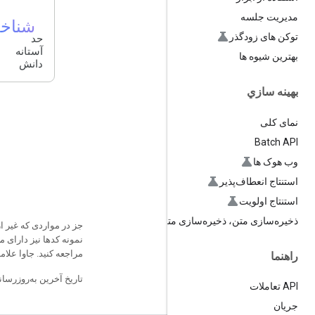
مدیریت جلسه
شناخ
توکن های زودگذر
حد
آستانه
بهترین شیوه ها
دانش
بهينه سازي
نمای کلی
Batch API
وب هوک ها
استنتاج انعطاف‌پذیر
استنتاج اولویت
ذخیره‌سازی متن، ذخیره‌سازی متن
جز در مواردی که غیر 
نمونه کدها نیز دارای 
مراجعه کنید. جاوا علامت تجاری ثبت‌شده acle
راهنما
تاریخ آخرین به‌روزرسانی 2026-06-23 به‌وقت ساعت هماهنگ 
API تعاملات
جریان