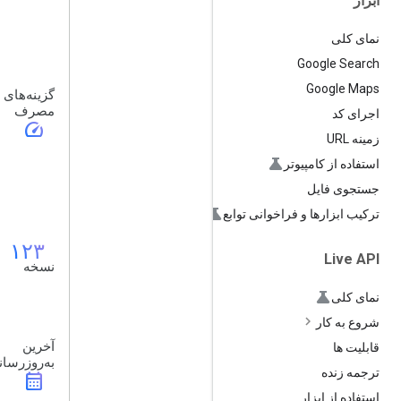
ابزار
نمای کلی
Google Search
Google Maps
گزینه‌های
مصرف
اجرای کد
speed
زمینه URL
استفاده از کامپیوتر
جستجوی فایل
ترکیب ابزارها و فراخوانی توابع
۱۲۳
Live API
نسخه
نمای کلی
شروع به کار
آخرین
قابلیت ها
به‌روزرسا
ترجمه زنده
calendar_month
استفاده از ابزار