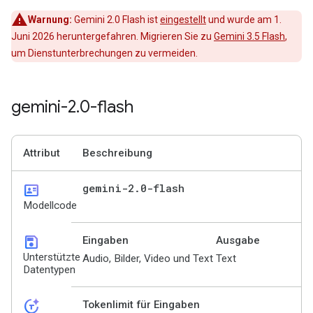
Warnung:
Gemini 2.0 Flash ist
eingestellt
und wurde am 1.
Juni 2026 heruntergefahren. Migrieren Sie zu
Gemini 3.5 Flash
,
um Dienstunterbrechungen zu vermeiden.
gemini-2
.
0-flash
Attribut
Beschreibung
id_card
gemini-2
.
0-flash
Modellcode
save
Eingaben
Ausgabe
Unterstützte
Audio, Bilder, Video und Text
Text
Datentypen
token_auto
Tokenlimit für Eingaben