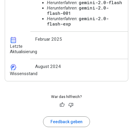
gemini-2.0-flash
Herunterfahren
:
gemini-2.0-
Herunterfahren
:
flash-001
gemini-2.0-
Herunterfahren
:
flash-exp
calendar_month
Februar 2025
Letzte
Aktualisierung
cognition_2
August 2024
Wissensstand
War das hilfreich?
Feedback geben