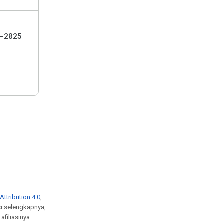
-2025
ttribution 4.0
,
si selengkapnya,
afiliasinya.