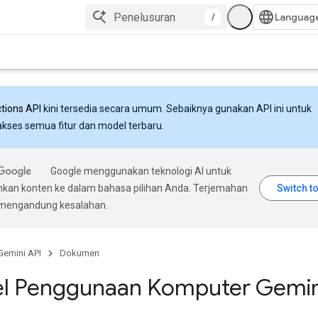
/
ctions API
kini tersedia secara umum. Sebaiknya gunakan API ini untuk
ses semua fitur dan model terbaru.
Google menggunakan teknologi AI untuk
an konten ke dalam bahasa pilihan Anda. Terjemahan
 mengandung kesalahan.
Gemini API
Dokumen
l Penggunaan Komputer Gemin