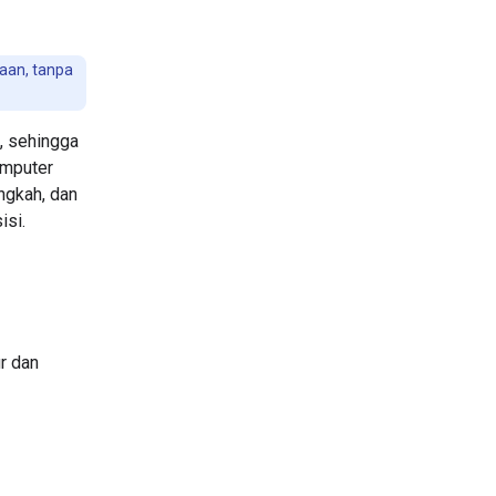
aan, tanpa
, sehingga
omputer
ngkah, dan
isi.
r dan