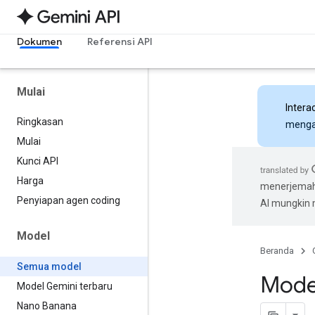
Dokumen
Referensi API
Mulai
Intera
Ringkasan
mengak
Mulai
Kunci API
Harga
menerjemahk
Penyiapan agen coding
AI mungkin
Model
Beranda
Semua model
Mode
Model Gemini terbaru
Nano Banana