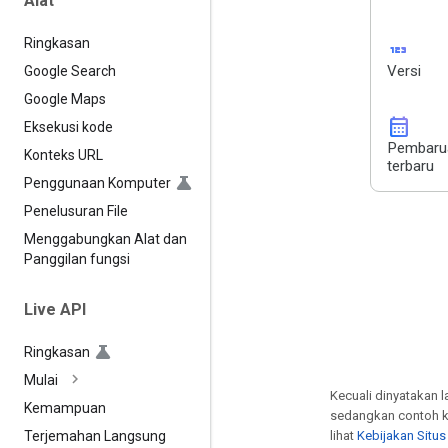
Alat
Ringkasan
123
Versi
Google Search
Google Maps
calendar_month
Eksekusi kode
Pembaru
Konteks URL
terbaru
Penggunaan Komputer
Penelusuran File
Menggabungkan Alat dan
Panggilan fungsi
Live API
Ringkasan
Mulai
Kecuali dinyatakan l
Kemampuan
sedangkan contoh k
lihat
Kebijakan Situ
Terjemahan Langsung