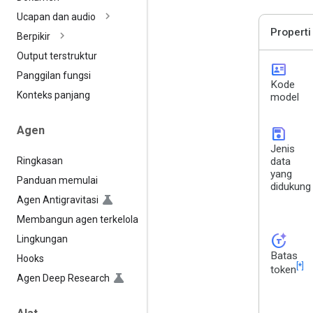
Ucapan dan audio
Properti
Berpikir
Output terstruktur
id_card
Panggilan fungsi
Kode
Konteks panjang
model
Agen
save
Jenis
Ringkasan
data
yang
Panduan memulai
didukung
Agen Antigravitasi
Membangun agen terkelola
token_auto
Lingkungan
Batas
Hooks
[*]
token
Agen Deep Research