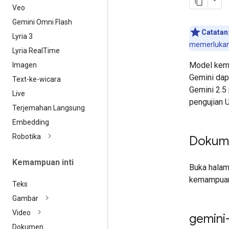
Veo
Gemini Omni Flash
Catatan
Lyria 3
memerlukan 
Lyria Real
Time
Model kema
Imagen
Gemini dap
Text-ke-wicara
Gemini 2.5
Live
pengujian U
Terjemahan Langsung
Embedding
Robotika
Dokum
Kemampuan inti
Buka hala
kemampuan
Teks
Gambar
Video
gemini
Dokumen