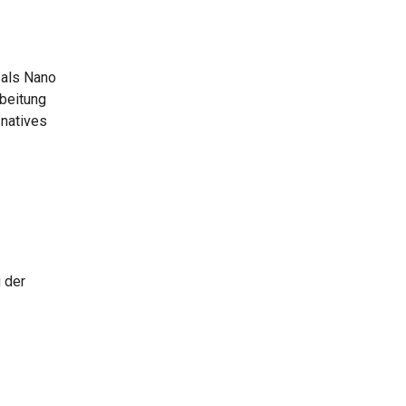
 als Nano
rbeitung
 natives
 der