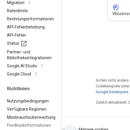
Migration
cognition_2
Ratenlimits
Wissenss
Rechnungsinformationen
API-Fehlerbehebung
API-Fehler
Status
Partner- und
Bibliotheksintegrationen
Google AI Studio
Google Cloud
Sofern nicht anders 
Codebeispiele unter
Richtlinien
Google Developers
.
Nutzungsbedingungen
Zuletzt aktualisiert:
Verfügbare Regionen
Missbrauchsüberwachung
Feedbackinformationen
Nutzungsbedingungen
Datenschutz
Manage cookies