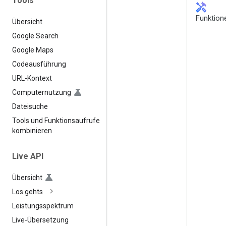
Tools
handyman
Funktion
Übersicht
Google Search
Google Maps
Codeausführung
URL-Kontext
Computernutzung
Dateisuche
Tools und Funktionsaufrufe
kombinieren
Live API
Übersicht
Los gehts
Leistungsspektrum
Live-Übersetzung