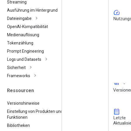
Streaming
Ausführung im Hintergrund
speed
Nutzungs
Dateieingabe
Open
AI-Kompatibilität
Medienauflösung
Tokenzählung
Prompt Engineering
Logs und Datasets
Sicherheit
Frameworks
123
-
Versione
Ressourcen
Versionshinweise
calendar_month
Einstellung von Produkten und
Funktionen
Letzte
Aktualisi
Bibliotheken