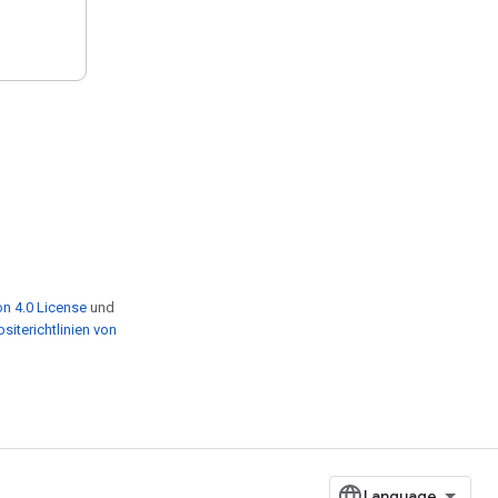
n 4.0 License
und
siterichtlinien von