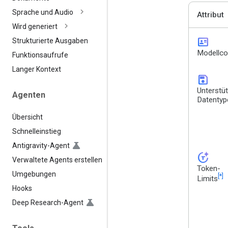
Sprache und Audio
Attribut
Wird generiert
id_card
Strukturierte Ausgaben
Modellc
Funktionsaufrufe
Langer Kontext
save
Unterstü
Agenten
Datentyp
Übersicht
Schnelleinstieg
Antigravity-Agent
token_auto
Verwaltete Agents erstellen
Token-
Umgebungen
[*]
Limits
Hooks
Deep Research-Agent