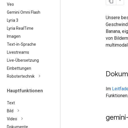
Veo
Gemini Omni Flash
Unsere best
Lyria 3
Geschwindig
Lyria Real
Time
Banana, ei
Imagen
von Bildern
Text-in-Sprache
multimodal
Livestreams
Live-Übersetzung
Einbettungen
Dokume
Robotertechnik
Im
Leitfad
Hauptfunktionen
Funktionen
Text
Bild
gemini
Video
Dokumente