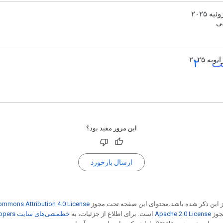
وئیه ۲۰۲۵
نی
ت_۲
انویه ۲۰۲۵
این مرور مفید بود؟
ارسال بازخورد
از این ذکر شده باشد،‌محتوای این صفحه تحت مجوز
ommons Attribution 4.0 License
مجوز
Apache 2.0 License
است. برای اطلاع از جزئیات، به
خطمشی‌های سایت Google Developers‏