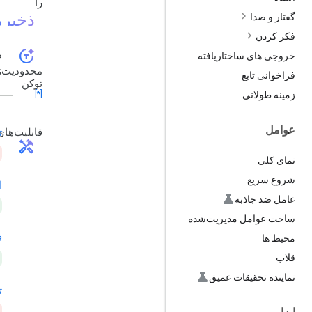
را
ذخیره
گفتار و صدا
فکر کردن
token_auto
م
خروجی های ساختاریافته
محدودیت‌
۶
فراخوانی تابع
توکن
[*]
زمینه طولانی
عوامل
قابلیت‌های
ت
handyman
نمای کلی
شروع سریع
ا
عامل ضد جاذبه
ساخت عوامل مدیریت‌شده
ف
محیط ها
قلاب
نماینده تحقیقات عمیق
ت