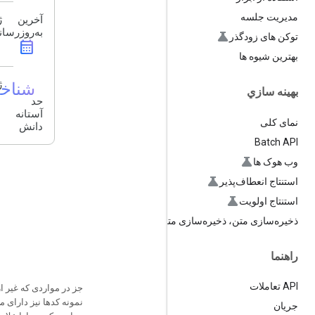
مدیریت جلسه
آخرین
ژ
به‌روزرسا
توکن های زودگذر
calendar_month
بهترین شیوه ها
شناخ
ژ
بهينه سازي
حد
آستانه
نمای کلی
دانش
Batch API
وب هوک ها
استنتاج انعطاف‌پذیر
استنتاج اولویت
ذخیره‌سازی متن، ذخیره‌سازی متن
راهنما
API تعاملات
جز در مواردی که غیر 
نمونه کدها نیز دارای 
جریان