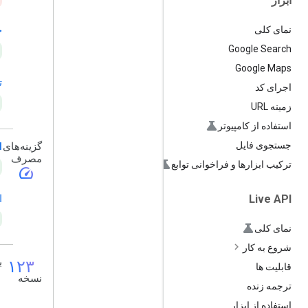
ابزار
نمای کلی
ج
Google Search
Google Maps
ت
اجرای کد
زمینه URL
استفاده از کامپیوتر
جستجوی فایل
گزینه‌های
PI
مصرف
ترکیب ابزارها و فراخوانی توابع
speed
ا
Live API
نمای کلی
شروع به کار
۱۲۳
ب
قابلیت ها
نسخه
ترجمه زنده
استفاده از ابزار