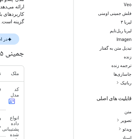
Veo
فلش جمینی اومنی
کاربردهای با
گزینه است.
لیریا ۳
لیریا ریل‌تایم
در ا
Imagen
تبدیل متن به گفتار
جمینی ۲
۵-فلش لایت
زنده
ترجمه زنده
ملک
ت
جاسازی‌ها
رباتیک
e
کد
مدل
قابلیت های اصلی
id_card
متن
انواع
و
تصویر
داده
م
پشتیبانی
ویدئو
شده
اسناد