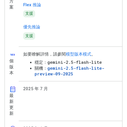
方
Flex 推論
案
支援
優先推論
支援
123
如要瞭解詳情，請參閱
模型版本模式
。
個
gemini-2.5-flash-lite
穩定：
版
gemini-2.5-flash-lite-
關機：
本
preview-09-2025
calendar_month
2025 年 7 月
最
新
更
新