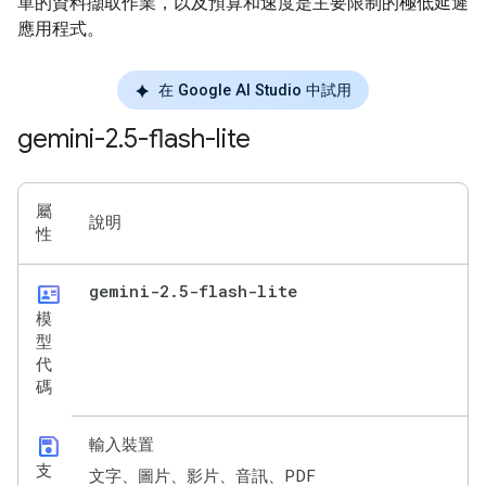
單的資料擷取作業，以及預算和速度是主要限制的極低延遲
應用程式。
在 Google AI Studio 中試用
gemini-2
.
5-flash-lite
屬
說明
性
id_card
gemini-2
.
5-flash-lite
模
型
代
碼
save
輸入裝置
支
文字、圖片、影片、音訊、PDF