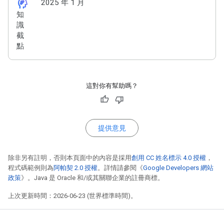
cognition_2
2025 年 1 月
知
識
截
點
這對你有幫助嗎？
提供意見
除非另有註明，否則本頁面中的內容是採用
創用 CC 姓名標示 4.0 授權
，
程式碼範例則為
阿帕契 2.0 授權
。詳情請參閱《
Google Developers 網站
政策
》。Java 是 Oracle 和/或其關聯企業的註冊商標。
上次更新時間：2026-06-23 (世界標準時間)。