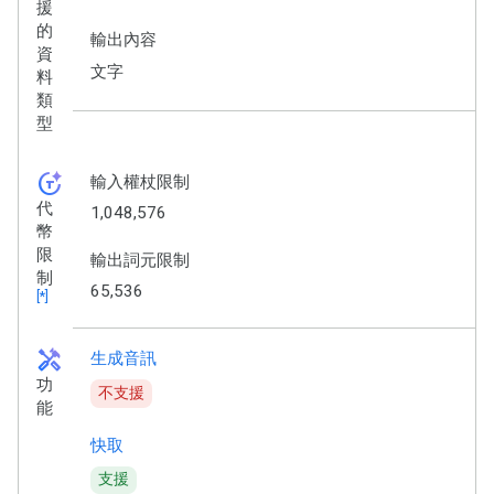
援
的
輸出內容
資
文字
料
類
型
token_auto
輸入權杖限制
代
1,048,576
幣
限
輸出詞元限制
制
65,536
[*]
handyman
生成音訊
功
不支援
能
快取
支援