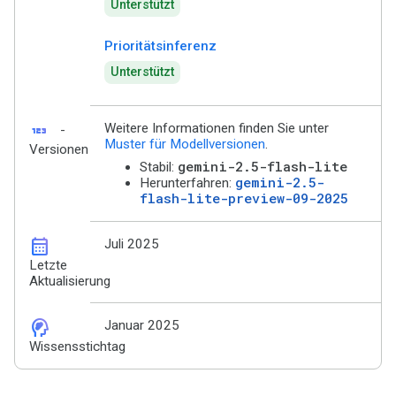
Unterstützt
Prioritätsinferenz
Unterstützt
123
Weitere Informationen finden Sie unter
-
Muster für Modellversionen
.
Versionen
gemini-2.5-flash-lite
Stabil:
gemini-2.5-
Herunterfahren:
flash-lite-preview-09-2025
calendar_month
Juli 2025
Letzte
Aktualisierung
cognition_2
Januar 2025
Wissensstichtag