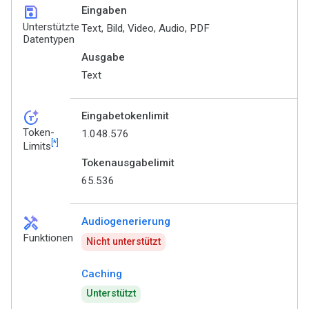
save
Eingaben
Unterstützte
Text, Bild, Video, Audio, PDF
Datentypen
Ausgabe
Text
token_auto
Eingabetokenlimit
Token-
1.048.576
[*]
Limits
Tokenausgabelimit
65.536
handyman
Audiogenerierung
Funktionen
Nicht unterstützt
Caching
Unterstützt