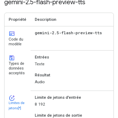
gemini-2
.
5-flash-preview-tts
Propriété
Description
id_card
gemini-2
.
5-flash-preview-tts
Code du
modèle
save
Entrées
Types de
Texte
données
acceptés
Résultat
Audio
token_auto
Limite de jetons d'entrée
Limites de
8 192
jetons[*]
Limite de jetons de sortie