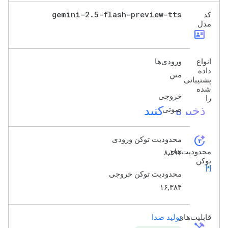
gemini-2
.
5-flash-preview-tts
کد
مدل
id_card
انواع
ورودی‌ها
داده
متن
پشتیبانی
شده
خروجی
را
ذخیره کنید
صوتی
token_auto
محدودیت توکن ورودی
محدودیت‌های
۸,۱۹۲
توکن
[*]
محدودیت توکن خروجی
۱۶,۳۸۴
قابلیت‌های
تولید صدا