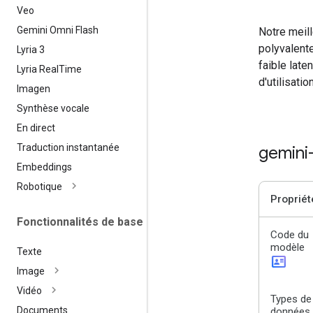
Veo
Gemini Omni Flash
Notre meil
polyvalente
Lyria 3
faible late
Lyria Real
Time
d'utilisati
Imagen
Synthèse vocale
En direct
Traduction instantanée
gemini
Embeddings
Robotique
Propriét
Fonctionnalités de base
Code du
modèle
Texte
id_card
Image
Vidéo
Types de
Documents
données