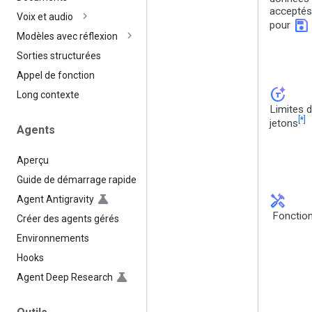
acceptés
Voix et audio
save
pour
Modèles avec réflexion
Sorties structurées
Appel de fonction
token_auto
Long contexte
Limites 
[*]
jetons
Agents
Aperçu
Guide de démarrage rapide
handyman
Agent Antigravity
Fonction
Créer des agents gérés
Environnements
Hooks
Agent Deep Research