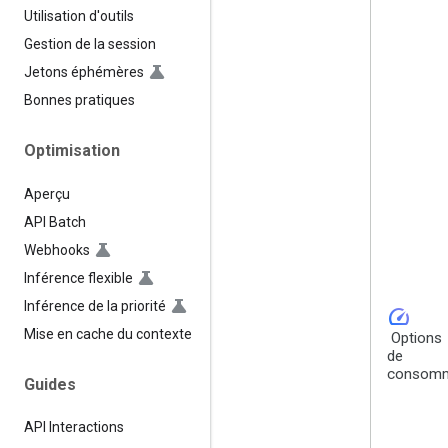
Utilisation d'outils
Gestion de la session
Jetons éphémères
Bonnes pratiques
Optimisation
Aperçu
API Batch
Webhooks
Inférence flexible
Inférence de la priorité
speed
Mise en cache du contexte
Options
de
consomm
Guides
API Interactions