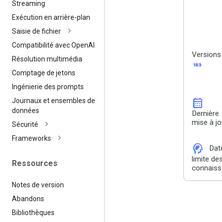
Streaming
Exécution en arrière-plan
Saisie de fichier
Compatibilité avec Open
AI
Versions
Résolution multimédia
123
Comptage de jetons
Ingénierie des prompts
calendar_month
Journaux et ensembles de
données
Dernière
mise à jo
Sécurité
Frameworks
cognition_2
Dat
limite de
Ressources
connais
Notes de version
Abandons
Bibliothèques