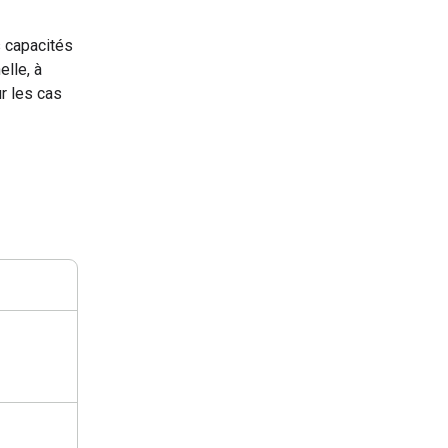
s capacités
elle, à
ur les cas