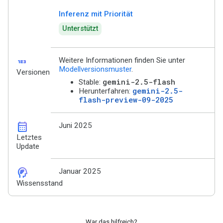
Inferenz mit Priorität
Unterstützt
123
Weitere Informationen finden Sie unter
Modellversionsmuster
.
Versionen
gemini-2.5-flash
Stable:
gemini-2.5-
Herunterfahren:
flash-preview-09-2025
calendar_month
Juni 2025
Letztes
Update
cognition_2
Januar 2025
Wissensstand
War das hilfreich?