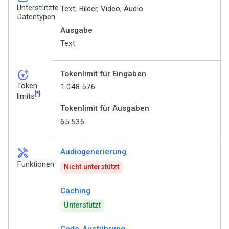
Unterstützte
Text, Bilder, Video, Audio
Datentypen
Ausgabe
Text
token_auto
Tokenlimit für Eingaben
Token
1.048.576
[*]
limits
Tokenlimit für Ausgaben
65.536
handyman
Audiogenerierung
Funktionen
Nicht unterstützt
Caching
Unterstützt