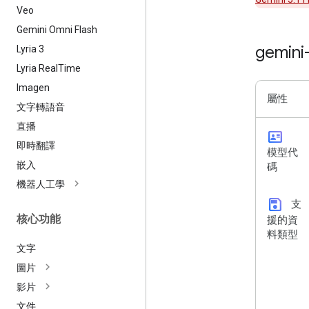
Veo
Gemini Omni Flash
gemini
Lyria 3
Lyria Real
Time
Imagen
屬性
文字轉語音
直播
id_card
即時翻譯
模型代
嵌入
碼
機器人工學
save
支
核心功能
援的資
料類型
文字
圖片
影片
文件