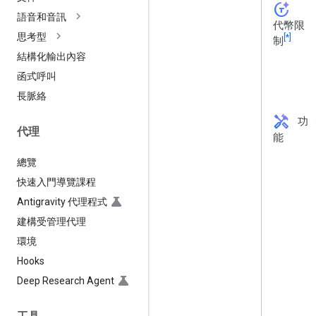
token_auto
語音和音訊
代幣限
思考型
[*]
制
結構化輸出內容
函式呼叫
長脈絡
handyman
功
代理
能
總覽
快速入門導覽課程
Antigravity 代理程式
建構受管理代理
環境
Hooks
Deep Research Agent