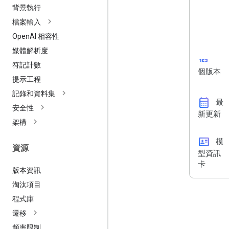
背景執行
檔案輸入
Open
AI 相容性
媒體解析度
123
符記計數
個版本
提示工程
記錄和資料集
calendar_month
最
安全性
新更新
架構
id_card
模
資源
型資訊
卡
版本資訊
淘汰項目
程式庫
遷移
頻率限制