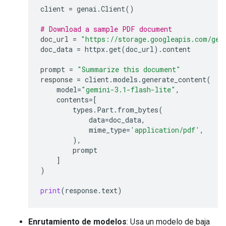
client
=
genai
.
Client
()
# Download a sample PDF document
doc_url
=
"https://storage.googleapis.com/gen
doc_data
=
httpx
.
get
(
doc_url
)
.
content
prompt
=
"Summarize this document"
response
=
client
.
models
.
generate_content
(
model
=
"gemini-3.1-flash-lite"
,
contents
=
[
types
.
Part
.
from_bytes
(
data
=
doc_data
,
mime_type
=
'application/pdf'
,
),
prompt
]
)
print
(
response
.
text
)
Enrutamiento de modelos
: Usa un modelo de baja