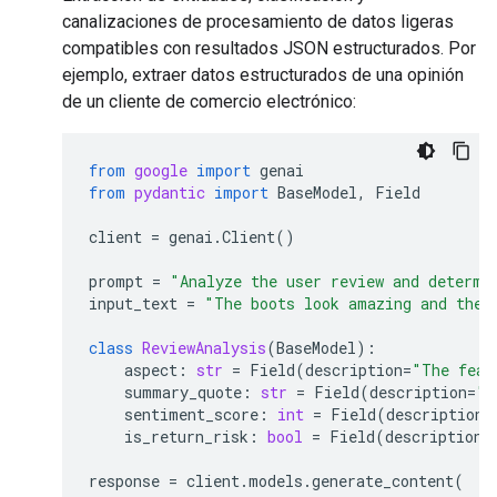
canalizaciones de procesamiento de datos ligeras
compatibles con resultados JSON estructurados. Por
ejemplo, extraer datos estructurados de una opinión
de un cliente de comercio electrónico:
from
google
import
genai
from
pydantic
import
BaseModel
,
Field
client
=
genai
.
Client
()
prompt
=
"Analyze the user review and determi
input_text
=
"The boots look amazing and the 
class
ReviewAnalysis
(
BaseModel
):
aspect
:
str
=
Field
(
description
=
"The feat
summary_quote
:
str
=
Field
(
description
=
"T
sentiment_score
:
int
=
Field
(
description
=
is_return_risk
:
bool
=
Field
(
description
=
response
=
client
.
models
.
generate_content
(