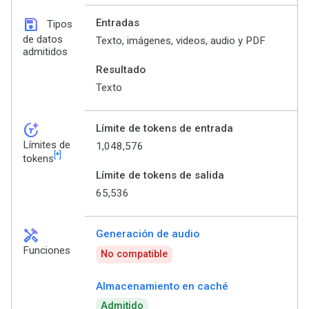
save
Entradas
Tipos
de datos
Texto, imágenes, videos, audio y PDF
admitidos
Resultado
Texto
token_auto
Límite de tokens de entrada
Límites de
1,048,576
[*]
tokens
Límite de tokens de salida
65,536
handyman
Generación de audio
Funciones
No compatible
Almacenamiento en caché
Admitido