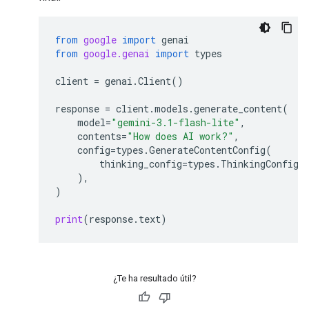
from
google
import
genai
from
google.genai
import
types
client
=
genai
.
Client
()
response
=
client
.
models
.
generate_content
(
model
=
"gemini-3.1-flash-lite"
,
contents
=
"How does AI work?"
,
config
=
types
.
GenerateContentConfig
(
thinking_config
=
types
.
ThinkingConfig
(
),
)
print
(
response
.
text
)
¿Te ha resultado útil?