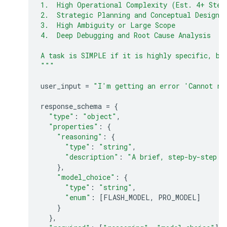
1.  High Operational Complexity (Est. 4+ Step
2.  Strategic Planning and Conceptual Design
3.  High Ambiguity or Large Scope
4.  Deep Debugging and Root Cause Analysis
A task is SIMPLE if it is highly specific, bo
"""
user_input
=
"I'm getting an error 'Cannot re
response_schema
=
{
"type"
:
"object"
,
"properties"
:
{
"reasoning"
:
{
"type"
:
"string"
,
"description"
:
"A brief, step-by-step e
},
"model_choice"
:
{
"type"
:
"string"
,
"enum"
:
[
FLASH_MODEL
,
PRO_MODEL
]
}
},