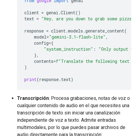
from
google
import
genai
client
=
genai
.
Client
()
text
=
"Hey, are you down to grab some pizza 
response
=
client
.
models
.
generate_content
(
model
=
"gemini-3.1-flash-lite"
,
config
=
{
"system_instruction"
:
"Only output th
},
contents
=
f
"Translate the following text t
)
print
(
response
.
text
)
Transcripción
: Procesa grabaciones, notas de voz o
cualquier contenido de audio en el que necesites una
transcripción de texto sin iniciar una canalización
independiente de voz a texto. Admite entradas
multimodales, por lo que puedes pasar archivos de
audio directamente para la transcripción: