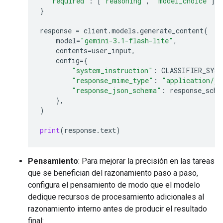
"required"
:
[
"reasoning"
,
"model_choice"
]
}
response
=
client
.
models
.
generate_content
(
model
=
"gemini-3.1-flash-lite"
,
contents
=
user_input
,
config
=
{
"system_instruction"
:
CLASSIFIER_SYS
"response_mime_type"
:
"application/js
"response_json_schema"
:
response_sche
},
)
print
(
response
.
text
)
Pensamiento
: Para mejorar la precisión en las tareas
que se benefician del razonamiento paso a paso,
configura el pensamiento de modo que el modelo
dedique recursos de procesamiento adicionales al
razonamiento interno antes de producir el resultado
final: