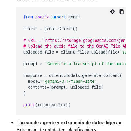
from
google
import
genai
client
=
genai
.
Client
()
# URL = "https://storage.googleapis.com/gener
# Upload the audio file to the GenAI File API
uploaded_file
=
client
.
files
.
upload
(
file
=
'sam
prompt
=
'Generate a transcript of the audio.
response
=
client
.
models
.
generate_content
(
model
=
"gemini-3.1-flash-lite"
,
contents
=
[
prompt
,
uploaded_file
]
)
print
(
response
.
text
)
Tareas de agente y extracción de datos ligeras
:
Extracción de entidades, clasificación y