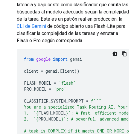
latencia y bajo costo como clasificador que enruta las
búsquedas al modelo adecuado según la complejidad
de la tarea. Este es un patrón real en producción: la
CLI de Gemini
de código abierto usa Flash-Lite para
clasificar la complejidad de las tareas y enrutar a
Flash o Pro según corresponda.
from
google
import
genai
client
=
genai
.
Client
()
FLASH_MODEL
=
'flash'
PRO_MODEL
=
'pro'
CLASSIFIER_SYSTEM_PROMPT
=
f
"""
You are a specialized Task Routing AI. Your s
1.  `
{
FLASH_MODEL
}
`: A fast, efficient model 
2.  `
{
PRO_MODEL
}
`: A powerful, advanced model
A task is COMPLEX if it meets ONE OR MORE of 