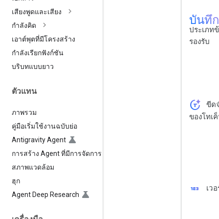
เสียงพูดและเสียง
บันทึ
กำลังคิด
ประเภทข้อ
เอาต์พุตที่มีโครงสร้าง
รองรับ
กำลังเรียกฟังก์ชัน
บริบทแบบยาว
ตัวแทน
token_auto
ขีด
ภาพรวม
ของโทเค
คู่มือเริ่มใช้งานฉบับย่อ
Antigravity Agent
การสร้าง Agent ที่มีการจัดการ
สภาพแวดล้อม
ฮุก
123
เวอร
Agent Deep Research