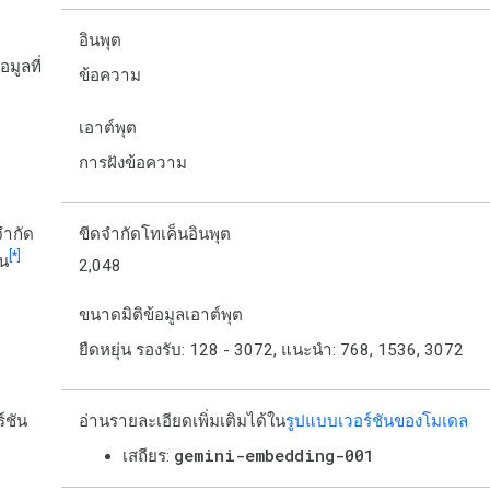
ก
อินพุต
มูลที่
ข้อความ
เอาต์พุต
การฝังข้อความ
จำกัด
ขีดจำกัดโทเค็นอินพุต
[*]
็น
2,048
ขนาดมิติข้อมูลเอาต์พุต
ยืดหยุ่น รองรับ: 128 - 3072, แนะนำ: 768, 1536, 3072
์ชัน
อ่านรายละเอียดเพิ่มเติมได้ใน
รูปแบบเวอร์ชันของโมเดล
gemini-embedding-001
เสถียร: