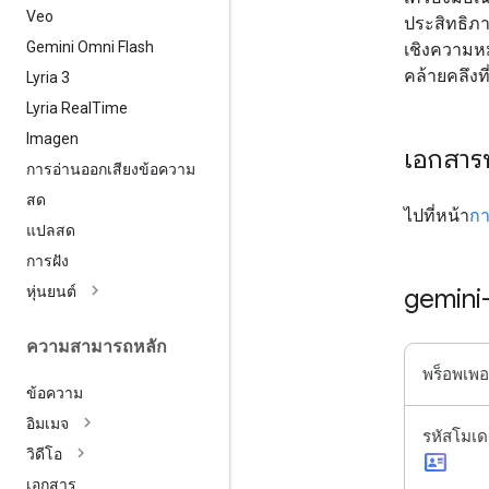
Veo
ประสิทธิภ
Gemini Omni Flash
เชิงความห
คล้ายคลึงท
Lyria 3
Lyria Real
Time
Imagen
เอกสาร
การอ่านออกเสียงข้อความ
สด
ไปที่หน้า
กา
แปลสด
การฝัง
หุ่นยนต์
gemini
ความสามารถหลัก
พร็อพเพอร์
ข้อความ
อิมเมจ
รหัสโมเ
วิดีโอ
id_card
เอกสาร