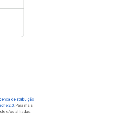
cença de atribuição
ache 2.0
. Para mais
le e/ou afiliadas.