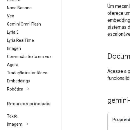
Um mecanis
Nano Banana
oferece um
Veo
embedding 
Gemini Omni Flash
sistemas d
Lyria 3
escalonáve
Lyria Real
Time
Imagen
Docum
Conversão texto em voz
Agora
Acesse a 
Tradução instantânea
funcionali
Embeddings
Robótica
gemini
Recursos principais
Texto
Proprie
Imagem