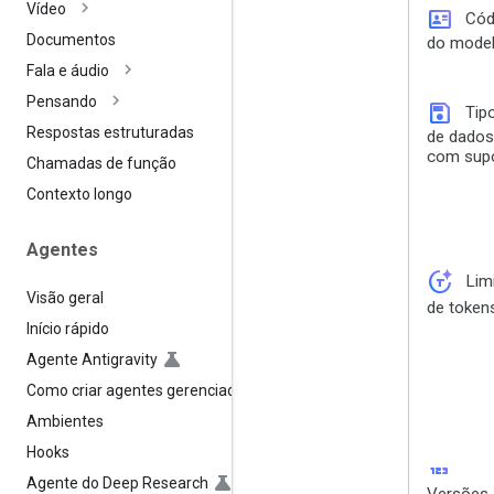
Vídeo
id_card
Cód
Documentos
do mode
Fala e áudio
Pensando
save
Tip
Respostas estruturadas
de dados
com sup
Chamadas de função
Contexto longo
Agentes
token_auto
Lim
Visão geral
de token
Início rápido
Agente Antigravity
Como criar agentes gerenciados
Ambientes
Hooks
123
Agente do Deep Research
Versões