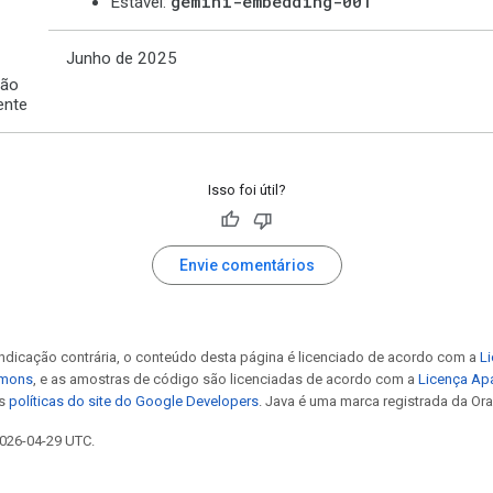
gemini-embedding-001
Estável:
Junho de 2025
ção
ente
Isso foi útil?
Envie comentários
ndicação contrária, o conteúdo desta página é licenciado de acordo com a
Li
mmons
, e as amostras de código são licenciadas de acordo com a
Licença Ap
as
políticas do site do Google Developers
. Java é uma marca registrada da Orac
2026-04-29 UTC.