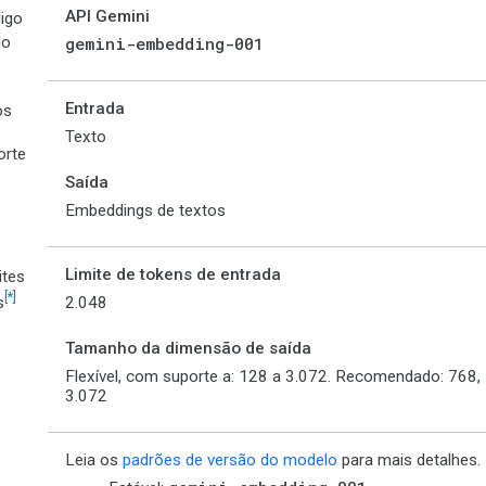
API Gemini
igo
lo
gemini-embedding-001
Entrada
os
Texto
orte
Saída
Embeddings de textos
Limite de tokens de entrada
ites
[*]
2.048
s
Tamanho da dimensão de saída
Flexível, com suporte a: 128 a 3.072. Recomendado: 768, 
3.072
Leia os
padrões de versão do modelo
para mais detalhes.