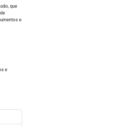
nsão, que
 de
ocumentos e
os e