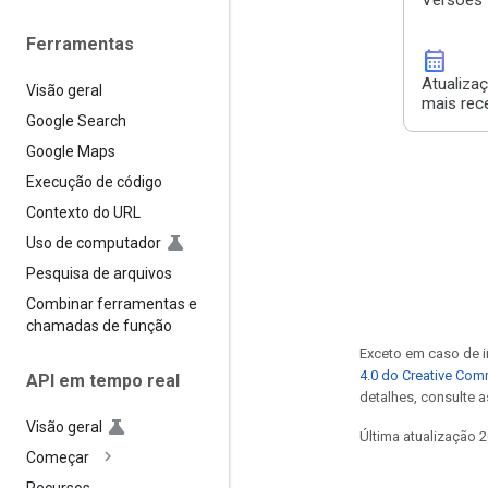
Ferramentas
calendar_month
Atualiza
Visão geral
mais rec
Google Search
Google Maps
Execução de código
Contexto do URL
Uso de computador
Pesquisa de arquivos
Combinar ferramentas e
chamadas de função
Exceto em caso de i
4.0 do Creative Co
API em tempo real
detalhes, consulte 
Visão geral
Última atualização 
Começar