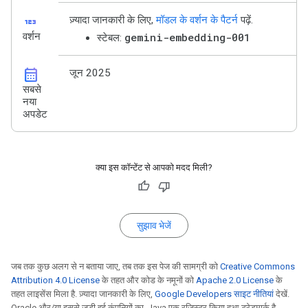
123
ज़्यादा जानकारी के लिए,
मॉडल के वर्शन के पैटर्न
पढ़ें.
वर्शन
gemini-embedding-001
स्टेबल:
calendar_month
जून 2025
सबसे
नया
अपडेट
क्या इस कॉन्टेंट से आपको मदद मिली?
सुझाव भेजें
जब तक कुछ अलग से न बताया जाए, तब तक इस पेज की सामग्री को
Creative Commons
Attribution 4.0 License
के तहत और कोड के नमूनों को
Apache 2.0 License
के
तहत लाइसेंस मिला है. ज़्यादा जानकारी के लिए,
Google Developers साइट नीतियां
देखें.
Oracle और/या इससे जुड़ी हुई कंपनियों का, Java एक रजिस्टर किया हुआ ट्रेडमार्क है.