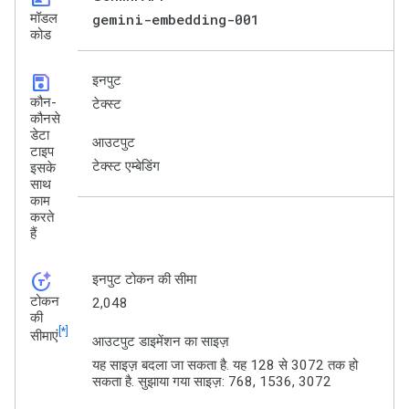
मॉडल
gemini-embedding-001
कोड
save
इनपुट
कौन-
टेक्स्ट
कौनसे
डेटा
आउटपुट
टाइप
टेक्स्ट एम्बेडिंग
इसके
साथ
काम
करते
हैं
token_auto
इनपुट टोकन की सीमा
टोकन
2,048
की
[*]
सीमाएं
आउटपुट डाइमेंशन का साइज़
यह साइज़ बदला जा सकता है. यह 128 से 3072 तक हो
सकता है. सुझाया गया साइज़: 768, 1536, 3072