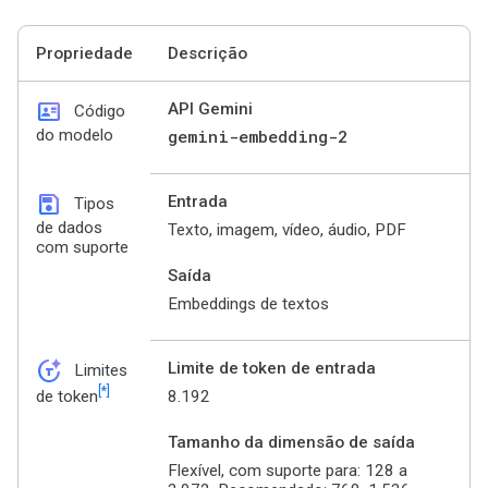
Propriedade
Descrição
id_card
API Gemini
Código
do modelo
gemini-embedding-2
save
Entrada
Tipos
de dados
Texto, imagem, vídeo, áudio, PDF
com suporte
Saída
Embeddings de textos
token_auto
Limite de token de entrada
Limites
[*]
8.192
de token
Tamanho da dimensão de saída
Flexível, com suporte para: 128 a