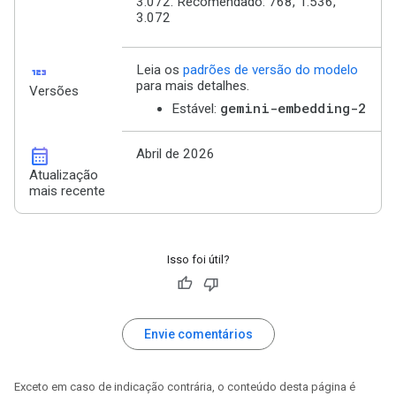
3.072. Recomendado: 768, 1.536,
3.072
123
Leia os
padrões de versão do modelo
para mais detalhes.
Versões
gemini-embedding-2
Estável:
calendar_month
Abril de 2026
Atualização
mais recente
Isso foi útil?
Envie comentários
Exceto em caso de indicação contrária, o conteúdo desta página é