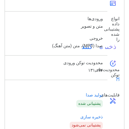
id_card
انواع
ورودی‌ها
داده
متن و تصویر
پشتیبانی
شده
خروجی
را
ذخیره کنید
صدا (MP3)، متن (متن آهنگ)
token_auto
محدودیت توکن ورودی
محدودیت‌های
۱۳۱,۰۷۲
توکن
[*]
قابلیت‌های
تولید صدا
handyman
پشتیبانی شده
ذخیره سازی
پشتیبانی نمی‌شود