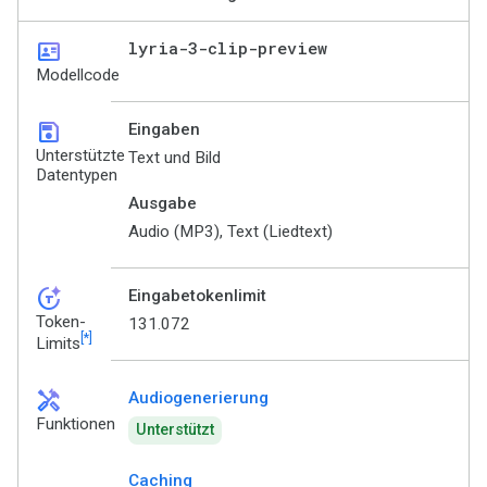
id_card
lyria-3-clip-preview
Modellcode
save
Eingaben
Unterstützte
Text und Bild
Datentypen
Ausgabe
Audio (MP3), Text (Liedtext)
token_auto
Eingabetokenlimit
Token-
131.072
[*]
Limits
handyman
Audiogenerierung
Funktionen
Unterstützt
Caching