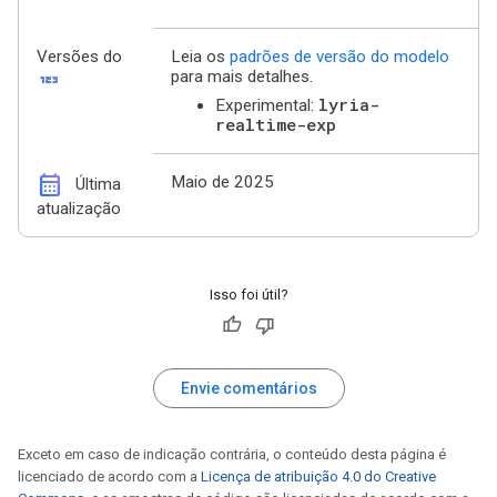
Versões do
Leia os
padrões de versão do modelo
123
para mais detalhes.
lyria-
Experimental:
realtime-exp
calendar_month
Maio de 2025
Última
atualização
Isso foi útil?
Envie comentários
Exceto em caso de indicação contrária, o conteúdo desta página é
licenciado de acordo com a
Licença de atribuição 4.0 do Creative