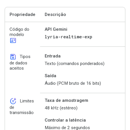
Propriedade
Descrição
Código do
API Gemini
modelo
lyria-realtime-exp
id_card
save
Entrada
Tipos
de dados
Texto (comandos ponderados)
aceitos
Saída
Áudio (PCM bruto de 16 bits)
token_auto
Taxa de amostragem
Limites
de
48 kHz (estéreo)
transmissão
Controlar a latência
Máximo de 2 segundos