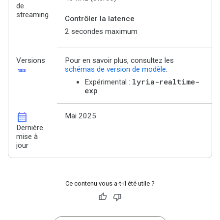
de
streaming
Contrôler la latence
2 secondes maximum
Versions
Pour en savoir plus, consultez les
123
schémas de version de modèle
.
lyria-realtime-
Expérimental :
exp
calendar_month
Mai 2025
Dernière
mise à
jour
Ce contenu vous a-t-il été utile ?