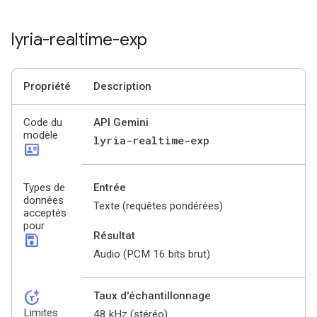
lyria-realtime-exp
Propriété
Description
Code du
API Gemini
modèle
lyria-realtime-exp
id_card
Types de
Entrée
données
Texte (requêtes pondérées)
acceptés
pour
Résultat
save
Audio (PCM 16 bits brut)
token_auto
Taux d'échantillonnage
Limites
48 kHz (stéréo)