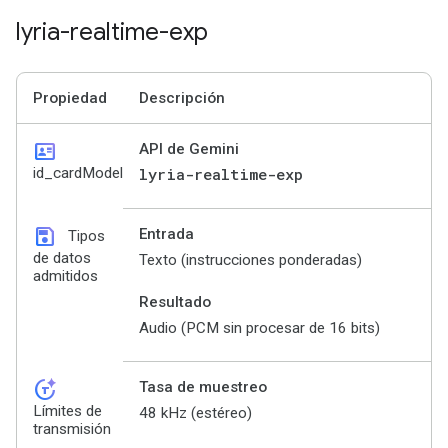
lyria-realtime-exp
Propiedad
Descripción
id_card
API de Gemini
id_cardModel
lyria-realtime-exp
save
Entrada
Tipos
de datos
Texto (instrucciones ponderadas)
admitidos
Resultado
Audio (PCM sin procesar de 16 bits)
token_auto
Tasa de muestreo
Límites de
48 kHz (estéreo)
transmisión