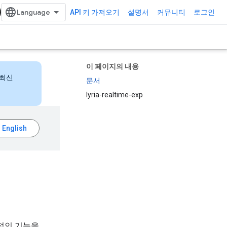
API 키 가져오기
설명서
커뮤니티
로그인
이 페이지의 내용
 최신
문서
lyria-realtime-exp
적인 기능을