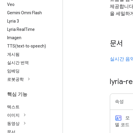
Veo
제공합니다. 
Gemini Omni Flash
을 세밀하
Lyria 3
Lyria Real
Time
Imagen
문서
TTS(
text-to-speech)
게시됨
실시간 음
실시간 번역
임베딩
로봇공학
lyria-r
핵심 기능
속성
텍스트
이미지
id_card
모
동영상
델 코드
문서