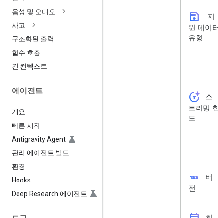
음성 및 오디오
save
지
사고
원 데이
유형
구조화된 출력
함수 호출
긴 컨텍스트
에이전트
token_auto
스
트리밍 
개요
도
빠른 시작
Antigravity Agent
관리 에이전트 빌드
환경
123
버
Hooks
전
Deep Research 에이전트
최