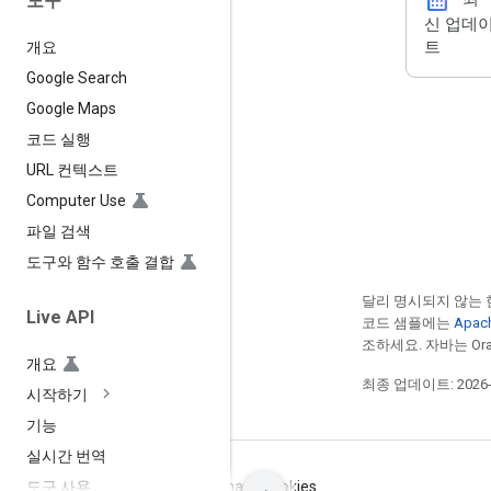
calendar_month
도구
신 업데
트
개요
Google Search
Google Maps
코드 실행
URL 컨텍스트
Computer Use
파일 검색
도구와 함수 호출 결합
달리 명시되지 않는 
Live API
코드 샘플에는
Apac
조하세요. 자바는 Ora
개요
최종 업데이트: 2026-0
시작하기
기능
실시간 번역
약관
개인정보처리방침
Manage cookies
도구 사용