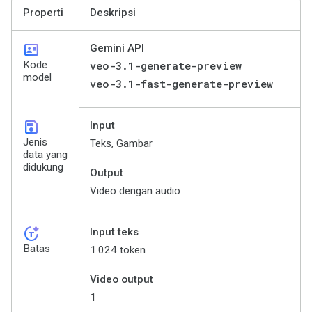
Properti
Deskripsi
id_card
Gemini API
Kode
veo-3.1-generate-preview
model
veo-3.1-fast-generate-preview
save
Input
Jenis
Teks, Gambar
data yang
didukung
Output
Video dengan audio
token_auto
Input teks
Batas
1.024 token
Video output
1