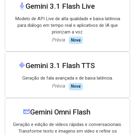
settings_voice
Gemini 3
.
1 Flash Live
Modelo de API Live de alta qualidade e baixa latência
para diálogo em tempo real e aplicativos de IA que
priorizam a voz.
Prévia
Nova
graphic_eq
Gemini 3
.
1 Flash TTS
Geração de fala avançada e de baixa latência.
Prévia
Nova
movie_filter
Gemini Omni Flash
Geração e edição de vídeos rápidas e conversacionais.
Transforme texto e imagens em vídeo e refine os