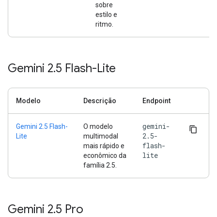
sobre
estilo e
ritmo.
Gemini 2
.
5 Flash-Lite
Modelo
Descrição
Endpoint
gemini-
Gemini 2.5 Flash-
O modelo
2.5-
Lite
multimodal
flash-
mais rápido e
lite
econômico da
família 2.5.
Gemini 2
.
5 Pro