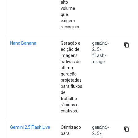
alto
volume
que
exigem
raciocínio.
gemini-
Nano Banana
Geração e
2.5-
edição de
flash-
imagens
image
nativas de
última
geração
projetadas
para fluxos
de
trabalho
rápidos e
criativos.
gemini-
Gemini 2.5 Flash Live
Otimizado
2.5-
para