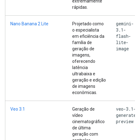
extremamente
rápidas.
gemini-
Nano Banana 2 Lite
Projetado como
3.1-
o especialista
flash-
em eficiência da
lite-
família de
image
geração de
imagens,
oferecendo
latência
ultrabaixa e
geração e edição
de imagens
econômicas.
veo-3.1-
Veo 3.1
Geração de
generate-
vídeo
preview
cinematográfico
de última
geração com