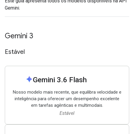
Este guia apresenta todos os modelos disponíveis na API
Gemini.
Gemini 3
Estável
spark
Gemini 3
.
6 Flash
Nosso modelo mais recente, que equilibra velocidade e
inteligência para oferecer um desempenho excelente
em tarefas agênticas e multimodais.
Estável