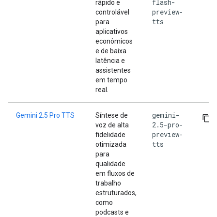
flash-
rápido e
preview-
controlável
tts
para
aplicativos
econômicos
e de baixa
latência e
assistentes
em tempo
real.
gemini-
Gemini 2.5 Pro TTS
Síntese de
2.5-pro-
voz de alta
preview-
fidelidade
tts
otimizada
para
qualidade
em fluxos de
trabalho
estruturados,
como
podcasts e