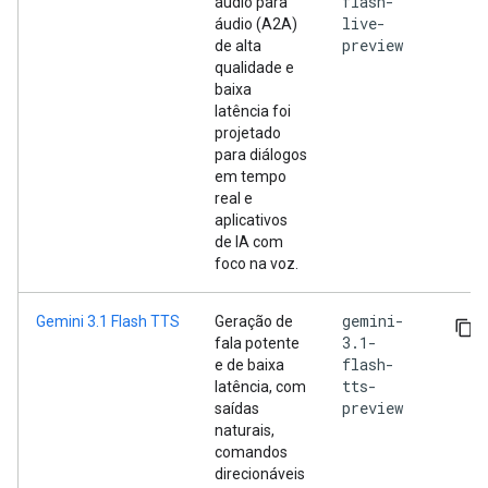
flash-
áudio para
live-
áudio (A2A)
preview
de alta
qualidade e
baixa
latência foi
projetado
para diálogos
em tempo
real e
aplicativos
de IA com
foco na voz.
gemini-
Gemini 3.1 Flash TTS
Geração de
3.1-
fala potente
flash-
e de baixa
tts-
latência, com
preview
saídas
naturais,
comandos
direcionáveis