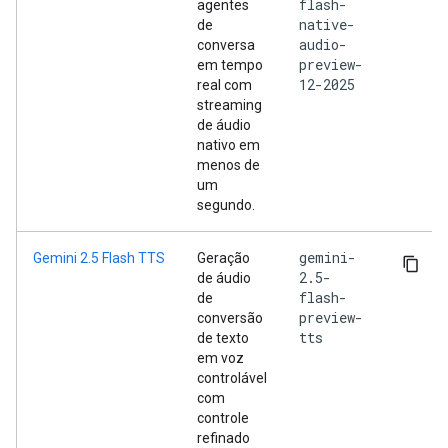
flash-
agentes
native-
de
audio-
conversa
preview-
em tempo
12-2025
real com
streaming
de áudio
nativo em
menos de
um
segundo.
gemini-
Gemini 2.5 Flash TTS
Geração
2.5-
de áudio
flash-
de
preview-
conversão
tts
de texto
em voz
controlável
com
controle
refinado