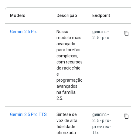
Modelo
Descrição
Endpoint
gemini-
Gemini 2.5 Pro
Nosso
2.5-pro
modelo mais
avançado
para tarefas
complexas,
com recursos
de raciocínio
e
programação
avançados
na família
2.5.
gemini-
Gemini 2.5 Pro TTS
Síntese de
2.5-pro-
voz de alta
preview-
fidelidade
tts
otimizada