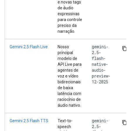
e novas tags
de áudio
expressivas
para controle
preciso da
narração.
gemini-
Gemini 2.5 Flash Live
Nosso
2.5-
principal
flash-
modelo de
native-
API Live para
audio-
agentes de
preview-
voz e vídeo
12-2025
bidirecionais
de baixa
latência com
raciocínio de
áudio nativo.
gemini-
Gemini 2.5 Flash TTS
Text-to-
2.5-
speech