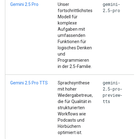
gemini-
Gemini 2.5 Pro
Unser
2.5-pro
fortschrittlichstes
Modell für
komplexe
Aufgaben mit
umfassenden
Funktionen für
logisches Denken
und
Programmieren
in der 2.5-Familie.
gemini-
Gemini 2.5 Pro TTS
Sprachsynthese
2.5-pro-
mit hoher
preview-
Wiedergabetreue,
tts
die für Qualität in
strukturierten
Workflows wie
Podcasts und
Hörbüchern
optimiert ist.