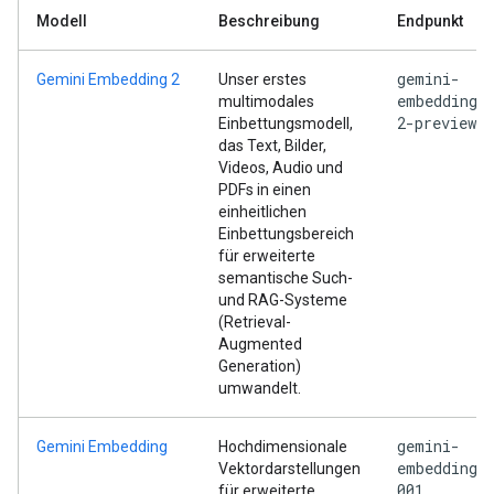
Modell
Beschreibung
Endpunkt
gemini-
Gemini Embedding 2
Unser erstes
embedding-
multimodales
2-preview
Einbettungsmodell,
das Text, Bilder,
Videos, Audio und
PDFs in einen
einheitlichen
Einbettungsbereich
für erweiterte
semantische Such-
und RAG-Systeme
(Retrieval-
Augmented
Generation)
umwandelt.
gemini-
Gemini Embedding
Hochdimensionale
embedding-
Vektordarstellungen
001
für erweiterte