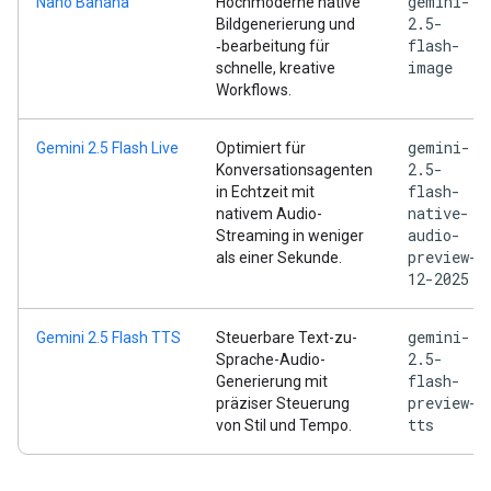
gemini-
Nano Banana
Hochmoderne native
2.5-
Bildgenerierung und
flash-
‑bearbeitung für
image
schnelle, kreative
Workflows.
gemini-
Gemini 2.5 Flash Live
Optimiert für
2.5-
Konversationsagenten
flash-
in Echtzeit mit
native-
nativem Audio-
audio-
Streaming in weniger
preview-
als einer Sekunde.
12-2025
gemini-
Gemini 2.5 Flash TTS
Steuerbare Text-zu-
2.5-
Sprache-Audio-
flash-
Generierung mit
preview-
präziser Steuerung
tts
von Stil und Tempo.