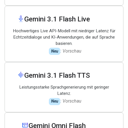
settings_voice
Gemini 3
.
1 Flash Live
Hochwertiges Live API-Modell mit niedriger Latenz für
Echtzeitdialoge und KI-Anwendungen, die auf Sprache
basieren.
: Vorschau
Neu
graphic_eq
Gemini 3
.
1 Flash TTS
Leistungsstarke Sprachgenerierung mit geringer
Latenz.
: Vorschau
Neu
movie_filter
Gemini Omni Flash