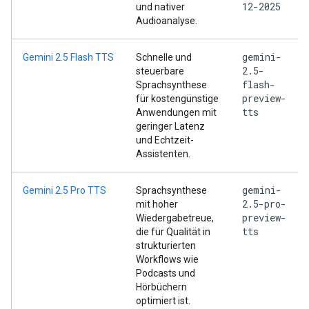
12-2025
und nativer
Audioanalyse.
gemini-
Gemini 2.5 Flash TTS
Schnelle und
2.5-
steuerbare
flash-
Sprachsynthese
preview-
für kostengünstige
tts
Anwendungen mit
geringer Latenz
und Echtzeit-
Assistenten.
gemini-
Gemini 2.5 Pro TTS
Sprachsynthese
2.5-pro-
mit hoher
preview-
Wiedergabetreue,
tts
die für Qualität in
strukturierten
Workflows wie
Podcasts und
Hörbüchern
optimiert ist.