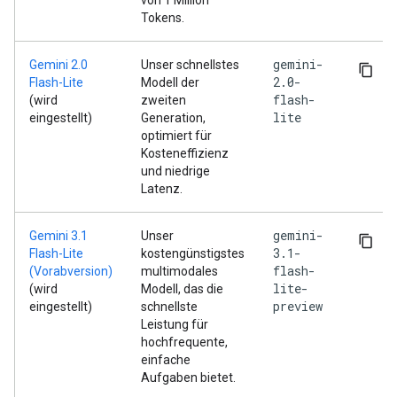
von 1 Million
Tokens.
gemini-
Gemini 2.0
Unser schnellstes
2.0-
Flash-Lite
Modell der
flash-
(wird
zweiten
lite
eingestellt)
Generation,
optimiert für
Kosteneffizienz
und niedrige
Latenz.
gemini-
Gemini 3.1
Unser
3.1-
Flash-Lite
kostengünstigstes
flash-
(Vorabversion)
multimodales
lite-
(wird
Modell, das die
preview
eingestellt)
schnellste
Leistung für
hochfrequente,
einfache
Aufgaben bietet.