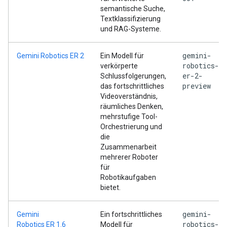
semantische Suche,
Textklassifizierung
und RAG-Systeme.
gemini-
Gemini Robotics ER 2
Ein Modell für
robotics-
verkörperte
er-2-
Schlussfolgerungen,
preview
das fortschrittliches
Videoverständnis,
räumliches Denken,
mehrstufige Tool-
Orchestrierung und
die
Zusammenarbeit
mehrerer Roboter
für
Robotikaufgaben
bietet.
gemini-
Gemini
Ein fortschrittliches
robotics-
Robotics ER 1.6
Modell für