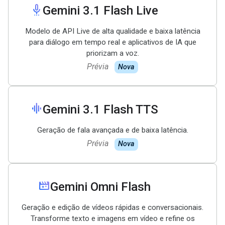
settings_voice
Gemini 3
.
1 Flash Live
Modelo de API Live de alta qualidade e baixa latência
para diálogo em tempo real e aplicativos de IA que
priorizam a voz.
Prévia
Nova
graphic_eq
Gemini 3
.
1 Flash TTS
Geração de fala avançada e de baixa latência.
Prévia
Nova
movie_filter
Gemini Omni Flash
Geração e edição de vídeos rápidas e conversacionais.
Transforme texto e imagens em vídeo e refine os