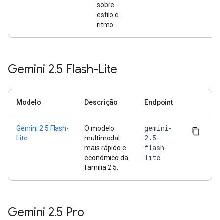
sobre
estilo e
ritmo.
Gemini 2
.
5 Flash-Lite
Modelo
Descrição
Endpoint
gemini-
Gemini 2.5 Flash-
O modelo
2.5-
Lite
multimodal
flash-
mais rápido e
lite
econômico da
família 2.5.
Gemini 2
.
5 Pro