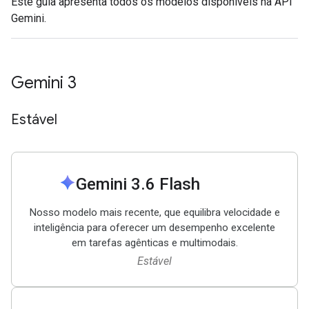
Este guia apresenta todos os modelos disponíveis na API
Gemini.
Gemini 3
Estável
spark
Gemini 3
.
6 Flash
Nosso modelo mais recente, que equilibra velocidade e
inteligência para oferecer um desempenho excelente
em tarefas agênticas e multimodais.
Estável