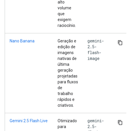
alto
volume
que
exigem
raciocínio.
gemini-
Nano Banana
Geração e
2.5-
edição de
flash-
imagens
image
nativas de
última
geração
projetadas
para fluxos
de
trabalho
rápidos e
criativos.
gemini-
Gemini 2.5 Flash Live
Otimizado
2.5-
para