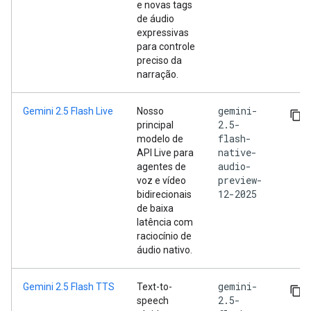
e novas tags
de áudio
expressivas
para controle
preciso da
narração.
gemini-
Gemini 2.5 Flash Live
Nosso
2.5-
principal
flash-
modelo de
native-
API Live para
audio-
agentes de
preview-
voz e vídeo
12-2025
bidirecionais
de baixa
latência com
raciocínio de
áudio nativo.
gemini-
Gemini 2.5 Flash TTS
Text-to-
2.5-
speech