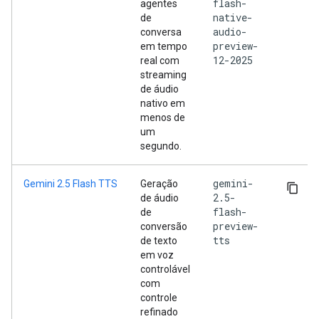
flash-
agentes
native-
de
audio-
conversa
preview-
em tempo
12-2025
real com
streaming
de áudio
nativo em
menos de
um
segundo.
gemini-
Gemini 2.5 Flash TTS
Geração
2.5-
de áudio
flash-
de
preview-
conversão
tts
de texto
em voz
controlável
com
controle
refinado