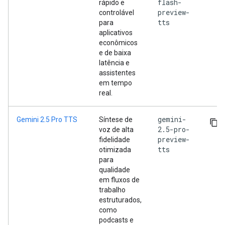
flash-
rápido e
preview-
controlável
tts
para
aplicativos
econômicos
e de baixa
latência e
assistentes
em tempo
real.
gemini-
Gemini 2.5 Pro TTS
Síntese de
2.5-pro-
voz de alta
preview-
fidelidade
tts
otimizada
para
qualidade
em fluxos de
trabalho
estruturados,
como
podcasts e