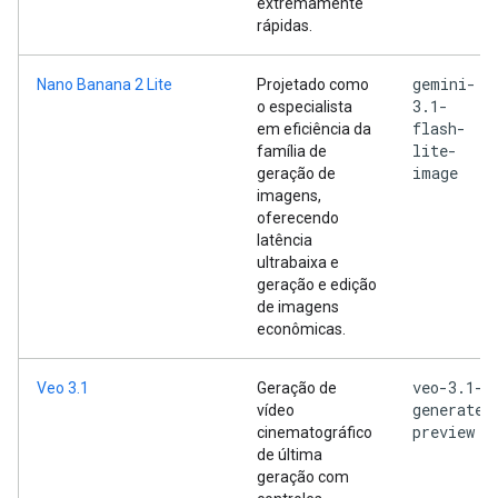
extremamente
rápidas.
gemini-
Nano Banana 2 Lite
Projetado como
3.1-
o especialista
flash-
em eficiência da
lite-
família de
image
geração de
imagens,
oferecendo
latência
ultrabaixa e
geração e edição
de imagens
econômicas.
veo-3.1-
Veo 3.1
Geração de
generate-
vídeo
preview
cinematográfico
de última
geração com