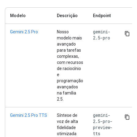
Modelo
Descrição
Endpoint
gemini-
Gemini 2.5 Pro
Nosso
2.5-pro
modelo mais
avançado
para tarefas
complexas,
com recursos
de raciocínio
e
programação
avançados
na família
2.5.
gemini-
Gemini 2.5 Pro TTS
Síntese de
2.5-pro-
voz de alta
preview-
fidelidade
tts
otimizada