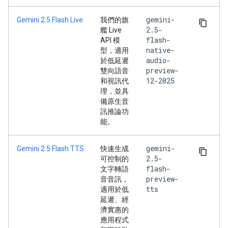
gemini-
Gemini 2.5 Flash Live
我們的旗
2.5-
艦 Live
flash-
API 模
native-
型，適用
audio-
於低延遲
preview-
雙向語音
12-2025
和視訊代
理，並具
備原生音
訊推論功
能。
gemini-
Gemini 2.5 Flash TTS
快速生成
2.5-
可控制的
flash-
文字轉語
preview-
音音訊，
tts
適用於低
延遲、經
濟實惠的
應用程式