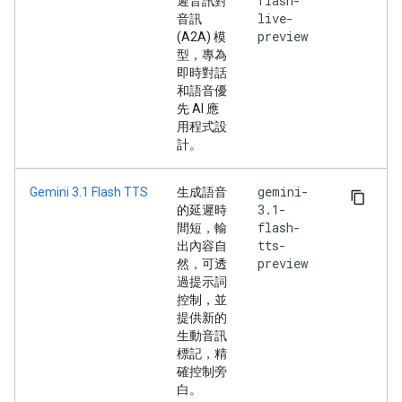
flash-
遲音訊對
live-
音訊
preview
(A2A) 模
型，專為
即時對話
和語音優
先 AI 應
用程式設
計。
gemini-
Gemini 3.1 Flash TTS
生成語音
3.1-
的延遲時
flash-
間短，輸
tts-
出內容自
preview
然，可透
過提示詞
控制，並
提供新的
生動音訊
標記，精
確控制旁
白。