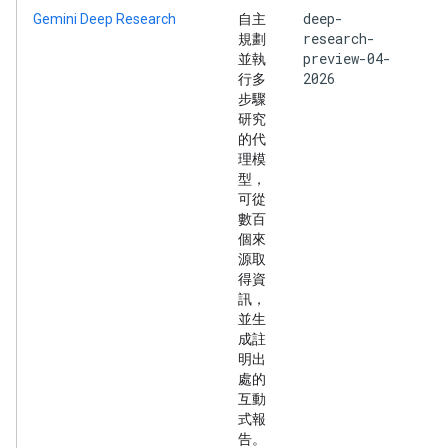
deep-
Gemini Deep Research
自主
research-
規劃
preview-04-
並執
2026
行多
步驟
研究
的代
理模
型，
可從
數百
個來
源取
得資
訊，
並生
成註
明出
處的
互動
式報
告。