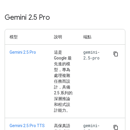
Gemini 2
.
5 Pro
模型
說明
端點
gemini-
Gemini 2.5 Pro
這是
2.5-pro
Google 最
先進的模
型，專為
處理複雜
任務而設
計，具備
2.5 系列的
深層推論
和程式設
計能力。
gemini-
Gemini 2.5 Pro TTS
高保真語