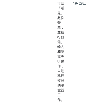
10-2025
可以
「看
見」
數位
螢
幕，
並執
行點
選、
輸入
和瀏
覽等
UI 動
作，
自動
執行
複雜
的瀏
覽器
工
作。