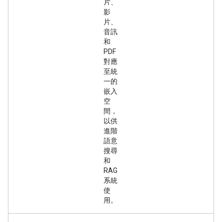
片、
影
片、
音訊
和
PDF
對應
至統
一的
嵌入
空
間，
以供
進階
語意
搜尋
和
RAG
系統
使
用。