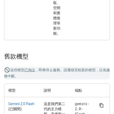
取、
空間
和實
體推
理等
新功
能。
舊款機型
這些模型
已淘汰
，即將停止服務。請遷移至較新的模型，以免服
務中斷。
模型
說明
端點
gemini-
Gemini 2.0 Flash
這是我們第二
2.0-
(已關閉)
代的主力模
flash