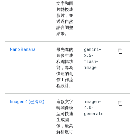
文字和圖
片轉換成
影片，並
透過自然
語言調整
結果。
gemini-
Nano Banana
最先進的
2.5-
圖像生成
flash-
和編輯功
image
能，專為
快速的創
作工作流
程設計。
imagen-
Imagen 4 (已淘汰)
這款文字
4.0-
轉圖像模
generate
型可快速
生成圖
像，最高
解析度可