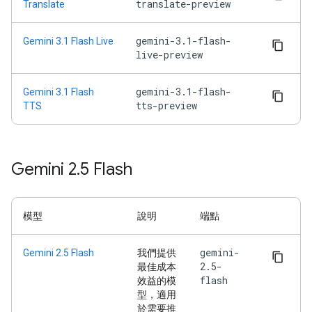
translate-preview
Translate
gemini-3.1-flash-
Gemini 3.1 Flash Live
live-preview
gemini-3.1-flash-
Gemini 3.1 Flash
tts-preview
TTS
Gemini 2
.
5 Flash
模型
說明
端點
gemini-
Gemini 2.5 Flash
我們提供
2.5-
最佳成本
flash
效益的模
型，適用
於需要推