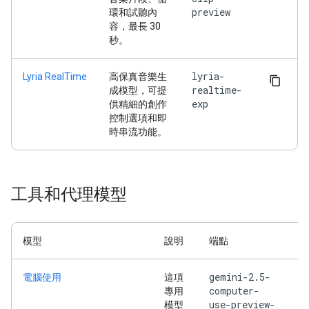
preview
環和試聽內
容，最長 30
秒。
lyria-
Lyria RealTime
高保真音樂生
realtime-
成模型，可提
exp
供精細的創作
控制選項和即
時串流功能。
工具和代理模型
模型
說明
端點
gemini-2.5-
電腦使用
這項
computer-
專用
use-preview-
模型