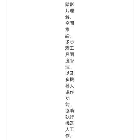
階影
片理
解、
空間
推
論、
多步
驟工
具調
度管
理，
以及
多機
器人
協作
功
能，
協助
執行
機器
人工
作。