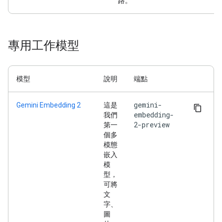
路。
專用工作模型
模型
說明
端點
gemini-
Gemini Embedding 2
這是
embedding-
我們
2-preview
第一
個多
模態
嵌入
模
型，
可將
文
字、
圖