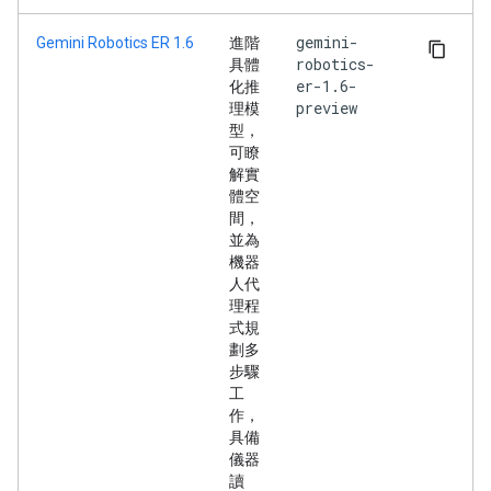
gemini-
Gemini Robotics ER 1.6
進階
robotics-
具體
er-1.6-
化推
preview
理模
型，
可瞭
解實
體空
間，
並為
機器
人代
理程
式規
劃多
步驟
工
作，
具備
儀器
讀