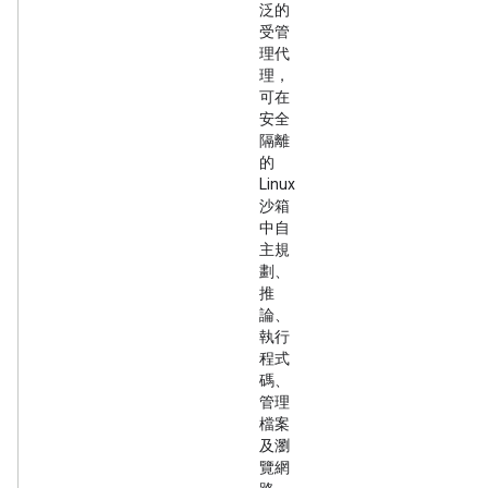
泛的
受管
理代
理，
可在
安全
隔離
的
Linux
沙箱
中自
主規
劃、
推
論、
執行
程式
碼、
管理
檔案
及瀏
覽網