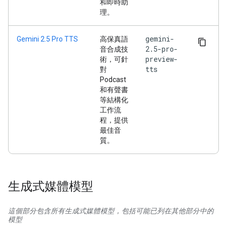
和即時助
理。
gemini-
Gemini 2.5 Pro TTS
高保真語
2.5-pro-
音合成技
preview-
術，可針
tts
對
Podcast
和有聲書
等結構化
工作流
程，提供
最佳音
質。
生成式媒體模型
這個部分包含所有生成式媒體模型，包括可能已列在其他部分中的
模型