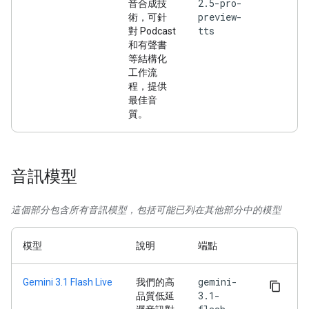
2.5-pro-
音合成技
preview-
術，可針
tts
對 Podcast
和有聲書
等結構化
工作流
程，提供
最佳音
質。
音訊模型
這個部分包含所有音訊模型，包括可能已列在其他部分中的模型
模型
說明
端點
gemini-
Gemini 3.1 Flash Live
我們的高
3.1-
品質低延