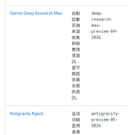
deep-
Gemini Deep Research Max
自動
research-
從數
max-
百個
preview-04-
來源
2026
收集
和統
整情
境資
訊，
盡可
能提
供最
全面
的資
訊。
antigravity-
Antigravity Agent
這項
preview-05-
功能
2026
是用
途廣