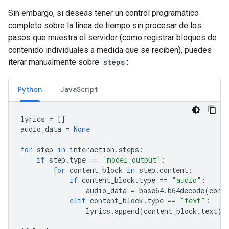
Sin embargo, si deseas tener un control programático
completo sobre la línea de tiempo sin procesar de los
pasos que muestra el servidor (como registrar bloques de
contenido individuales a medida que se reciben), puedes
iterar manualmente sobre
steps
:
Python
JavaScript
lyrics
=
[]
audio_data
=
None
for
step
in
interaction
.
steps
:
if
step
.
type
==
"model_output"
:
for
content_block
in
step
.
content
:
if
content_block
.
type
==
"audio"
:
audio_data
=
base64
.
b64decode
(
cont
elif
content_block
.
type
==
"text"
:
lyrics
.
append
(
content_block
.
text
)