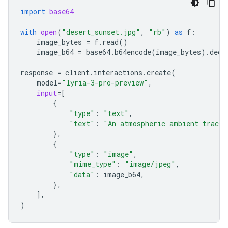
import
base64
with
open
(
"desert_sunset.jpg"
,
"rb"
)
as
f
:
image_bytes
=
f
.
read
()
image_b64
=
base64
.
b64encode
(
image_bytes
)
.
deco
response
=
client
.
interactions
.
create
(
model
=
"lyria-3-pro-preview"
,
input
=
[
{
"type"
:
"text"
,
"text"
:
"An atmospheric ambient track 
},
{
"type"
:
"image"
,
"mime_type"
:
"image/jpeg"
,
"data"
:
image_b64
,
},
],
)