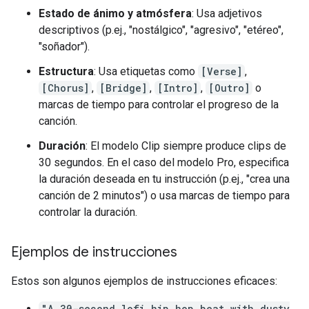
Estado de ánimo y atmósfera
: Usa adjetivos
descriptivos (p.ej., "nostálgico", "agresivo", "etéreo",
"soñador").
Estructura
: Usa etiquetas como
[Verse]
,
[Chorus]
,
[Bridge]
,
[Intro]
,
[Outro]
o
marcas de tiempo para controlar el progreso de la
canción.
Duración
: El modelo Clip siempre produce clips de
30 segundos. En el caso del modelo Pro, especifica
la duración deseada en tu instrucción (p.ej., "crea una
canción de 2 minutos") o usa marcas de tiempo para
controlar la duración.
Ejemplos de instrucciones
Estos son algunos ejemplos de instrucciones eficaces:
"A 30-second lofi hip hop beat with dusty