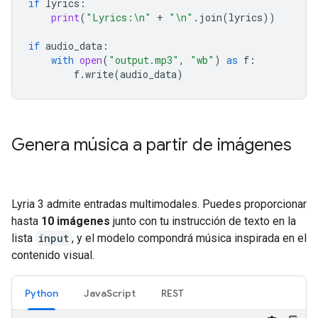
if
lyrics
:
print
(
"Lyrics:
\n
"
+
"
\n
"
.
join
(
lyrics
))
if
audio_data
:
with
open
(
"output.mp3"
,
"wb"
)
as
f
:
f
.
write
(
audio_data
)
Genera música a partir de imágenes
Lyria 3 admite entradas multimodales. Puedes proporcionar
hasta
10 imágenes
junto con tu instrucción de texto en la
lista
input
, y el modelo compondrá música inspirada en el
contenido visual.
Python
JavaScript
REST