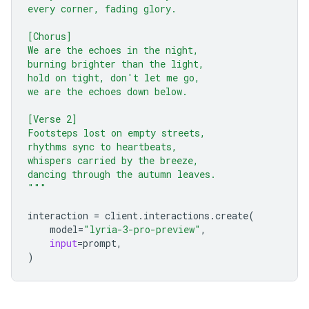
every corner, fading glory.
[Chorus]
We are the echoes in the night,
burning brighter than the light,
hold on tight, don't let me go,
we are the echoes down below.
[Verse 2]
Footsteps lost on empty streets,
rhythms sync to heartbeats,
whispers carried by the breeze,
dancing through the autumn leaves.
"""
interaction
=
client
.
interactions
.
create
(
model
=
"lyria-3-pro-preview"
,
input
=
prompt
,
)