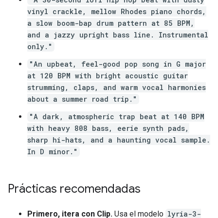
vinyl crackle, mellow Rhodes piano chords,
a slow boom-bap drum pattern at 85 BPM,
and a jazzy upright bass line. Instrumental
only."
"An upbeat, feel-good pop song in G major
at 120 BPM with bright acoustic guitar
strumming, claps, and warm vocal harmonies
about a summer road trip."
"A dark, atmospheric trap beat at 140 BPM
with heavy 808 bass, eerie synth pads,
sharp hi-hats, and a haunting vocal sample.
In D minor."
Prácticas recomendadas
Primero, itera con Clip.
Usa el modelo
lyria-3-