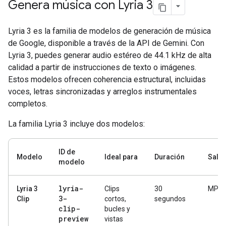
Genera música con Lyria 3
Lyria 3 es la familia de modelos de generación de música
de Google, disponible a través de la API de Gemini. Con
Lyria 3, puedes generar audio estéreo de 44.1 kHz de alta
calidad a partir de instrucciones de texto o imágenes.
Estos modelos ofrecen coherencia estructural, incluidas
voces, letras sincronizadas y arreglos instrumentales
completos.
La familia Lyria 3 incluye dos modelos:
ID de
Modelo
Ideal para
Duración
Salid
modelo
lyria-
Lyria 3
Clips
30
MP3
3-
Clip
cortos,
segundos
clip-
bucles y
preview
vistas