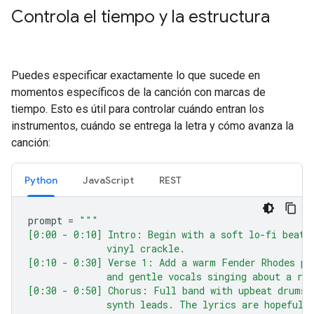
Controla el tiempo y la estructura
Puedes especificar exactamente lo que sucede en
momentos específicos de la canción con marcas de
tiempo. Esto es útil para controlar cuándo entran los
instrumentos, cuándo se entrega la letra y cómo avanza la
canción:
Python
JavaScript
REST
prompt
=
"""
[0:00 - 0:10] Intro: Begin with a soft lo-fi beat 
              vinyl crackle.
[0:10 - 0:30] Verse 1: Add a warm Fender Rhodes pi
              and gentle vocals singing about a ra
[0:30 - 0:50] Chorus: Full band with upbeat drums 
              synth leads. The lyrics are hopeful 