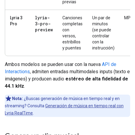
previas
lyria-
Lyria 3
Canciones
Un par de
MP3
3-pro-
Pro
completas
minutos
preview
con
(se puede
versos,
controlar
estribillos
con la
y puentes
instrucción)
Ambos modelos se pueden usar con la nueva
API de
Interactions
, admiten entradas multimodales inputs (texto e
imágenes) y producen audio
estéreo de alta fidelidad de
44.1 kHz
.
Nota:
¿Buscas generación de música en tiempo real y en
streaming? Consulta
Generación de música en tiempo real con
Lyria RealTime
.