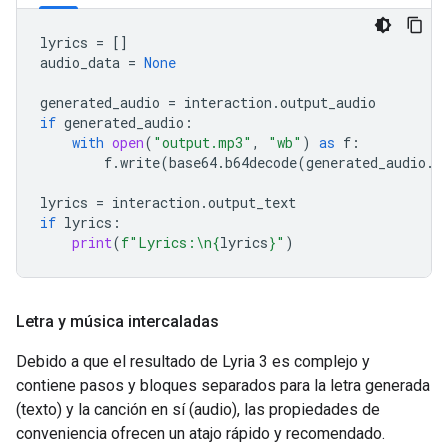
lyrics
=
[]
audio_data
=
None
generated_audio
=
interaction
.
output_audio
if
generated_audio
:
with
open
(
"output.mp3"
,
"wb"
)
as
f
:
f
.
write
(
base64
.
b64decode
(
generated_audio
.
d
lyrics
=
interaction
.
output_text
if
lyrics
:
print
(
f
"Lyrics:
\n
{
lyrics
}
"
)
Letra y música intercaladas
Debido a que el resultado de Lyria 3 es complejo y
contiene pasos y bloques separados para la letra generada
(texto) y la canción en sí (audio), las propiedades de
conveniencia ofrecen un atajo rápido y recomendado.