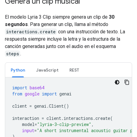
Genera un clip musical
El modelo Lyria 3 Clip siempre genera un clip de
30
segundos
. Para generar un clip, llama al método
interactions.create
con una instrucción de texto. La
respuesta siempre incluye la letra y la estructura de la
canción generadas junto con el audio en el esquema
steps
.
Python
JavaScript
REST
import
base64
from
google
import
genai
client
=
genai
.
Client
()
interaction
=
client
.
interactions
.
create
(
model
=
"lyria-3-clip-preview"
,
input
=
"A short instrumental acoustic guitar pi
)