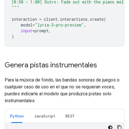
[0:50 - 1:00] Outro: Fade out with the piano melod
"""
interaction
=
client
.
interactions
.
create
(
model
=
"lyria-3-pro-preview"
,
input
=
prompt
,
)
Genera pistas instrumentales
Para la música de fondo, las bandas sonoras de juegos o
cualquier caso de uso en el que no se requieran voces,
puedes indicarle al modelo que produzca pistas solo
instrumentales:
Python
JavaScript
REST