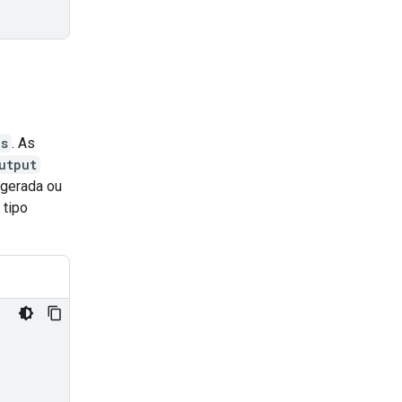
ps
. As
utput
 gerada ou
 tipo