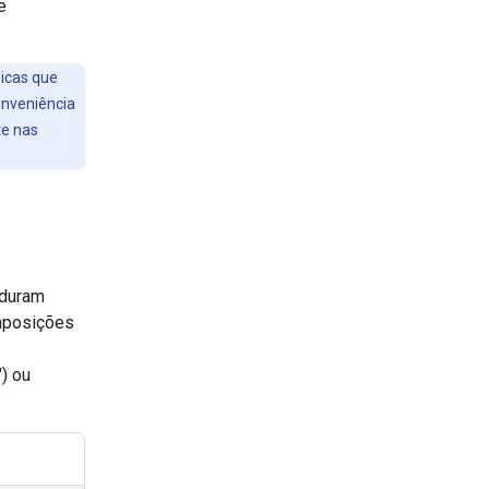
e
icas que
onveniência
te nas
 duram
omposições
) ou