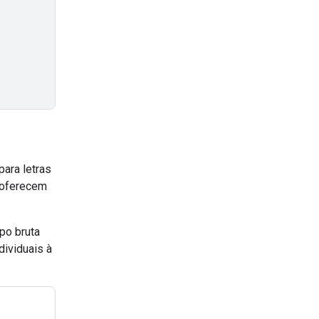
ara letras
a oferecem
po bruta
dividuais à