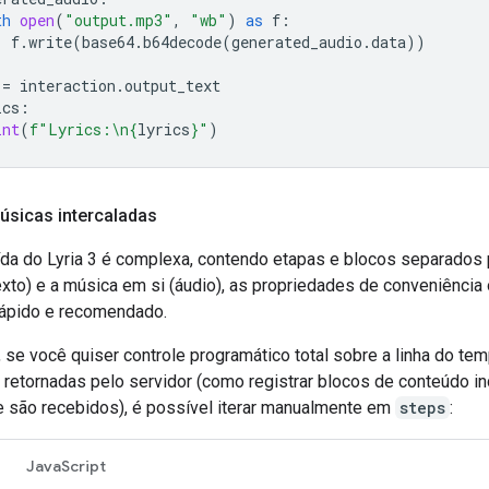
th
open
(
"output.mp3"
,
"wb"
)
as
f
:
f
.
write
(
base64
.
b64decode
(
generated_audio
.
data
))
=
interaction
.
output_text
ics
:
int
(
f
"Lyrics:
\n
{
lyrics
}
"
)
úsicas intercaladas
da do Lyria 3 é complexa, contendo etapas e blocos separados p
exto) e a música em si (áudio), as propriedades de conveniênci
rápido e recomendado.
 se você quiser controle programático total sobre a linha do tem
 retornadas pelo servidor (como registrar blocos de conteúdo in
 são recebidos), é possível iterar manualmente em
steps
:
JavaScript