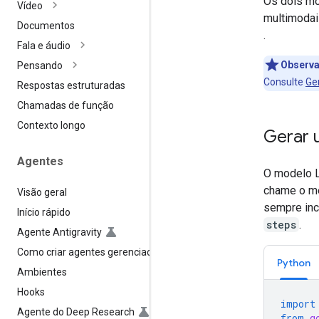
Os dois m
Vídeo
multimodai
Documentos
.
Fala e áudio
Observa
Pensando
Consulte
Ge
Respostas estruturadas
Chamadas de função
Contexto longo
Gerar 
Agentes
O modelo L
chame o m
Visão geral
sempre inc
Início rápido
steps
.
Agente Antigravity
Como criar agentes gerenciados
Python
Ambientes
Hooks
import
Agente do Deep Research
from
g