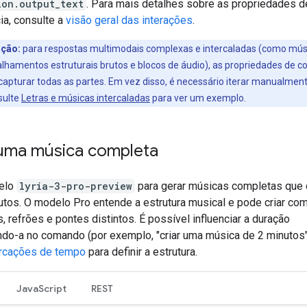
ion.output_text
. Para mais detalhes sobre as propriedades d
ia, consulte a
visão geral das interações
.
ção:
para respostas multimodais complexas e intercaladas (como mús
lhamentos estruturais brutos e blocos de áudio), as propriedades de c
apturar todas as partes. Em vez disso, é necessário iterar manualmen
sulte
Letras e músicas intercaladas
para ver um exemplo.
uma música completa
elo
lyria-3-pro-preview
para gerar músicas completas que
utos. O modelo Pro entende a estrutura musical e pode criar c
 refrões e pontes distintos. É possível influenciar a duração
ndo-a no comando (por exemplo, "criar uma música de 2 minutos"
rcações de tempo
para definir a estrutura.
JavaScript
REST