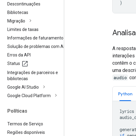
)
Descontinuações
Bibliotecas
Migração
Limites de taxas
Analisa
Informações de faturamento
Solução de problemas com APIs
A resposta
Erros da API
interações
contêm o c
Status
uma descri
Integrações de parceiros e
audio
con
bibliotecas
Google AI Studio
Python
Google Cloud Platform
Políticas
lyrics
audio_
Termos de Serviço
genera
Regiões disponíveis
if
gen