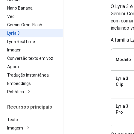
O Lyria 3 
Nano Banana
Gemini. Com
Veo
com comand
Gemini Omni Flash
incluindo v
Lyria 3
A família L
Lyria Real
Time
Imagen
Conversão texto em voz
Modelo
Agora
Tradução instantânea
Lyria 3
Embeddings
Clip
Robótica
Lyria 3
Recursos principais
Pro
Texto
Imagem