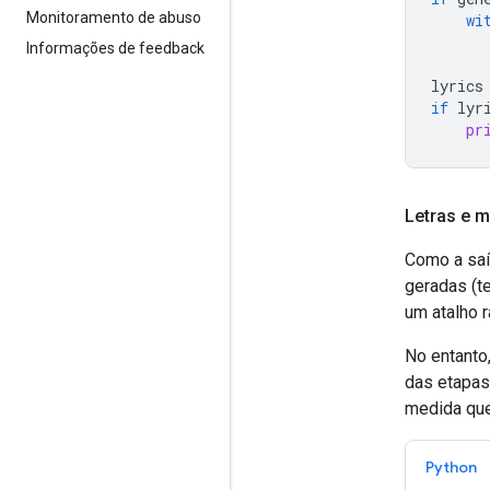
Monitoramento de abuso
wi
Informações de feedback
lyrics
if
lyr
pr
Letras e m
Como a saí
geradas (t
um atalho 
No entanto,
das etapas
medida que
Python