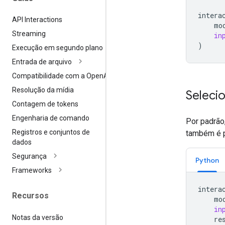
intera
API Interactions
mo
Streaming
in
)
Execução em segundo plano
Entrada de arquivo
Compatibilidade com a Open
AI
Resolução da mídia
Seleci
Contagem de tokens
Engenharia de comando
Por padrão
Registros e conjuntos de
também é p
dados
Segurança
Python
Frameworks
intera
Recursos
mo
in
Notas da versão
re