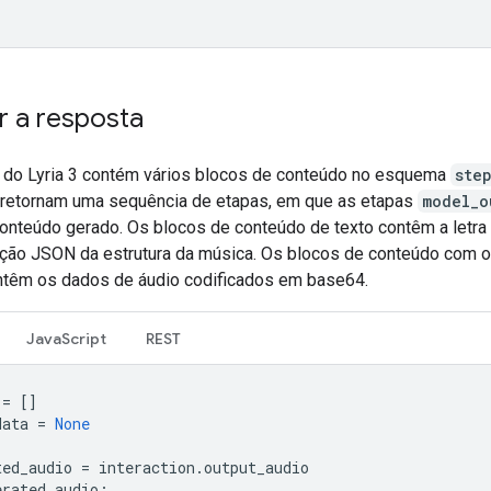
r a resposta
 do Lyria 3 contém vários blocos de conteúdo no esquema
ste
 retornam uma sequência de etapas, em que as etapas
model_o
onteúdo gerado. Os blocos de conteúdo de texto contêm a letra
ção JSON da estrutura da música. Os blocos de conteúdo com o
têm os dados de áudio codificados em base64.
JavaScript
REST
=
[]
data
=
None
ted_audio
=
interaction
.
output_audio
erated_audio
: