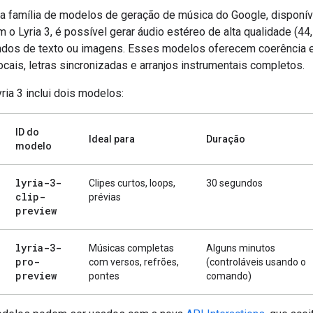
é a família de modelos de geração de música do Google, disponív
 o Lyria 3, é possível gerar áudio estéreo de alta qualidade (44
os de texto ou imagens. Esses modelos oferecem coerência es
ocais, letras sincronizadas e arranjos instrumentais completos.
yria 3 inclui dois modelos:
ID do
Ideal para
Duração
modelo
lyria-3-
Clipes curtos, loops,
30 segundos
clip-
prévias
preview
lyria-3-
Músicas completas
Alguns minutos
pro-
com versos, refrões,
(controláveis usando o
preview
pontes
comando)