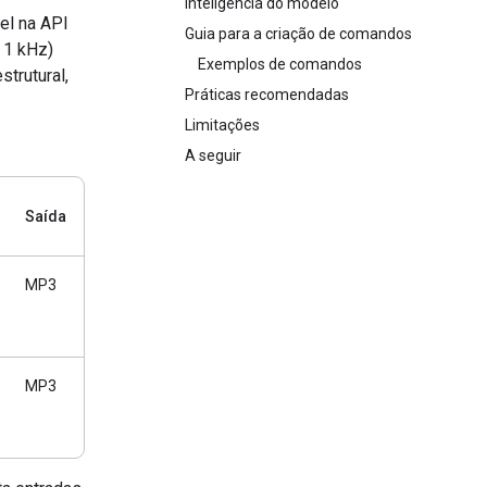
Inteligência do modelo
el na API
Guia para a criação de comandos
, 1 kHz)
Exemplos de comandos
trutural,
Práticas recomendadas
Limitações
A seguir
Saída
MP3
MP3