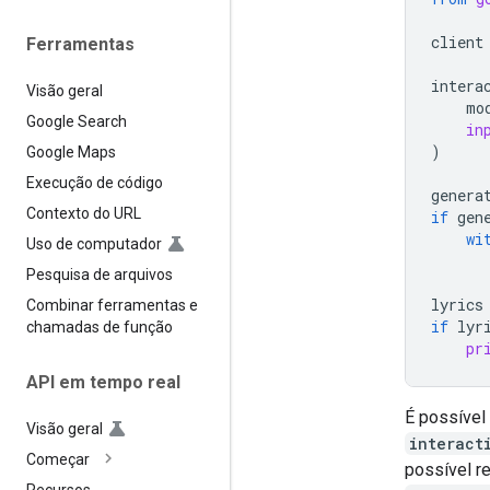
client
Ferramentas
intera
Visão geral
mo
Google Search
in
)
Google Maps
Execução de código
genera
Contexto do URL
if
gen
wi
Uso de computador
Pesquisa de arquivos
lyrics
Combinar ferramentas e
if
lyr
chamadas de função
pr
API em tempo real
É possível
Visão geral
interact
Começar
possível re