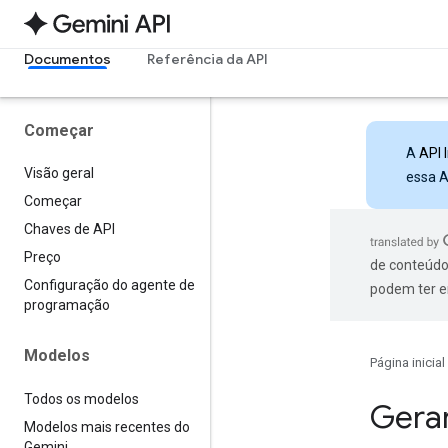
Documentos
Referência da API
Começar
A
API 
Visão geral
essa A
Começar
Chaves de API
Preço
de conteúdo
Configuração do agente de
podem ter e
programação
Modelos
Página inicial
Todos os modelos
Gerar
Modelos mais recentes do
Gemini