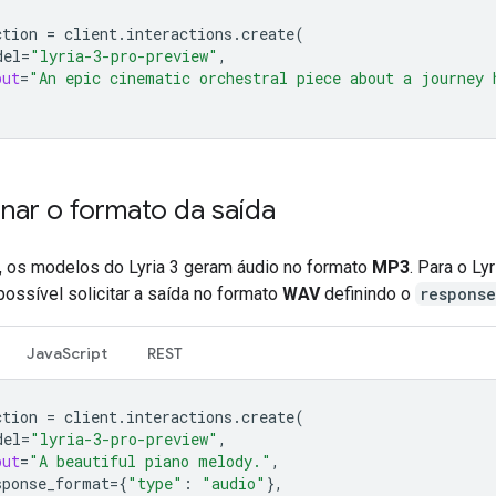
ction
=
client
.
interactions
.
create
(
del
=
"lyria-3-pro-preview"
,
put
=
"An epic cinematic orchestral piece about a journey 
onar o formato da saída
, os modelos do Lyria 3 geram áudio no formato
MP3
. Para o Lyr
ossível solicitar a saída no formato
WAV
definindo o
response
JavaScript
REST
ction
=
client
.
interactions
.
create
(
del
=
"lyria-3-pro-preview"
,
put
=
"A beautiful piano melody."
,
sponse_format
=
{
"type"
:
"audio"
},