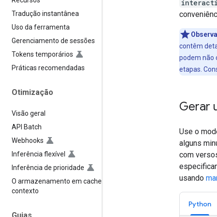
Recursos
interact
conveniênc
Tradução instantânea
Uso da ferramenta
Observa
Gerenciamento de sessões
contêm deta
Tokens temporários
podem não c
Práticas recomendadas
etapas. Con
Otimização
Gerar 
Visão geral
API Batch
Use o mod
Webhooks
alguns min
Inferência flexível
com versos,
especifica
Inferência de prioridade
usando
ma
O armazenamento em cache de
contexto
Python
Guias