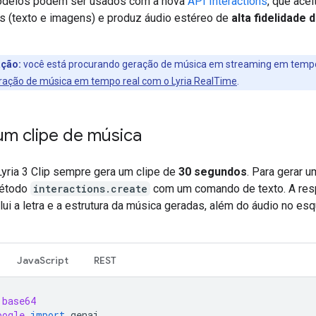
odelos podem ser usados com a nova
API Interactions
, que acei
s (texto e imagens) e produz áudio estéreo de
alta fidelidade 
ção:
você está procurando geração de música em streaming em tempo
ração de música em tempo real com o Lyria RealTime
.
um clipe de música
yria 3 Clip sempre gera um clipe de
30 segundos
. Para gerar u
étodo
interactions.create
com um comando de texto. A res
lui a letra e a estrutura da música geradas, além do áudio no e
JavaScript
REST
base64
oogle
import
genai