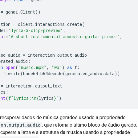
=
genai
.
Client
()
ction
=
client
.
interactions
.
create
(
del
=
"lyria-3-clip-preview"
,
put
=
"A short instrumental acoustic guitar piece."
,
ted_audio
=
interaction
.
output_audio
erated_audio
:
th
open
(
"music.mp3"
,
"wb"
)
as
f
:
f
.
write
(
base64
.
b64decode
(
generated_audio
.
data
))
=
interaction
.
output_text
ics
:
int
(
f
"Lyrics:
\n
{
lyrics
}
"
)
 recuperar dados de música gerados usando a propriedade
ion.output_audio
, que retorna o último bloco de áudio gerad
cuperar a letra e a estrutura da música usando a propriedade