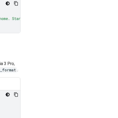
home. Starts with a solo piano intro, builds through swe
ia 3 Pro,
_format
.