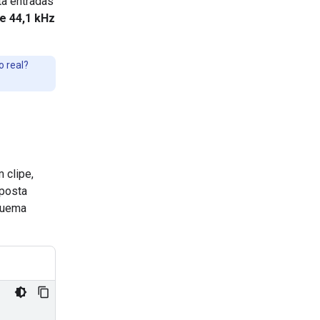
ta entradas
de 44,1 kHz
 real?
m clipe,
posta
squema