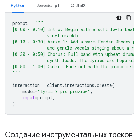
Python
JavaScript
ОТДЫХ
prompt
=
"""
[0:00 - 0:10] Intro: Begin with a soft lo-fi beat 
              vinyl crackle.
[0:10 - 0:30] Verse 1: Add a warm Fender Rhodes pi
              and gentle vocals singing about a ra
[0:30 - 0:50] Chorus: Full band with upbeat drums 
              synth leads. The lyrics are hopeful 
[0:50 - 1:00] Outro: Fade out with the piano melod
"""
interaction
=
client
.
interactions
.
create
(
model
=
"lyria-3-pro-preview"
,
input
=
prompt
,
)
Создание инструментальных треков