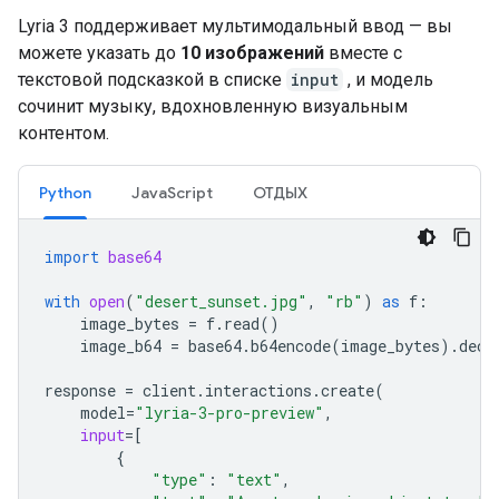
Lyria 3 поддерживает мультимодальный ввод — вы
можете указать до
10 изображений
вместе с
текстовой подсказкой в ​​списке
input
, и модель
сочинит музыку, вдохновленную визуальным
контентом.
Python
JavaScript
ОТДЫХ
import
base64
with
open
(
"desert_sunset.jpg"
,
"rb"
)
as
f
:
image_bytes
=
f
.
read
()
image_b64
=
base64
.
b64encode
(
image_bytes
)
.
deco
response
=
client
.
interactions
.
create
(
model
=
"lyria-3-pro-preview"
,
input
=
[
{
"type"
:
"text"
,