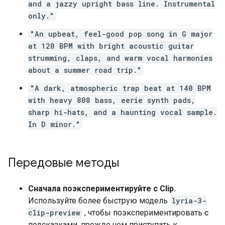
and a jazzy upright bass line. Instrumental
only."
"An upbeat, feel-good pop song in G major
at 120 BPM with bright acoustic guitar
strumming, claps, and warm vocal harmonies
about a summer road trip."
"A dark, atmospheric trap beat at 140 BPM
with heavy 808 bass, eerie synth pads,
sharp hi-hats, and a haunting vocal sample.
In D minor."
Передовые методы
Сначала поэкспериментируйте с Clip.
Используйте более быструю модель
lyria-3-
clip-preview
, чтобы поэкспериментировать с
подсказками, прежде чем приступать к