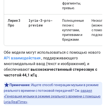
фрагменты,
превью.
lyria-3-pro-
Лирия 3
Полноценные
Нескольк
preview
Про
песни с
(можно 
куплетами,
с помощ
припевами и
подсказк
бриджами.
Обе модели могут использоваться с помощью нового
API взаимодействия
, поддерживающего
многомодальный ввод (текст и изображения), и
обеспечивают
высококачественный стереозвук с
частотой 44,1 кГц
.
Примечание:
Ищете способ генерации музыки в режиме
реального времени с потоковой передачей? См.
раздел
«Генерация музыки в режиме реального времени с помощью
Lyria RealTime»
.