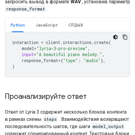
запросить вывод в формате
WAV
, установив параметр
response_format
.
Python
JavaScript
ОТДЫХ
interaction
=
client
.
interactions
.
create
(
model
=
"lyria-3-pro-preview"
,
input
=
"A beautiful piano melody."
,
response_format
=
{
"type"
:
"audio"
},
)
Проанализируйте ответ
Ответ от Lyria 3 содержит несколько блоков контента
в рамках схемы
steps
. Взаимодействия возвращают
последовательность шагов, где шаги
model_output
содержат сгенерированный контент. Текстовые блоки