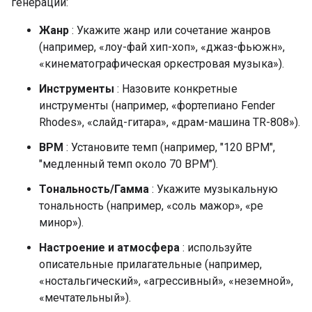
генерации:
Жанр
: Укажите жанр или сочетание жанров
(например, «лоу-фай хип-хоп», «джаз-фьюжн»,
«кинематографическая оркестровая музыка»).
Инструменты
: Назовите конкретные
инструменты (например, «фортепиано Fender
Rhodes», «слайд-гитара», «драм-машина TR-808»).
BPM
: Установите темп (например, "120 BPM",
"медленный темп около 70 BPM").
Тональность/Гамма
: Укажите музыкальную
тональность (например, «соль мажор», «ре
минор»).
Настроение и атмосфера
: используйте
описательные прилагательные (например,
«ностальгический», «агрессивный», «неземной»,
«мечтательный»).