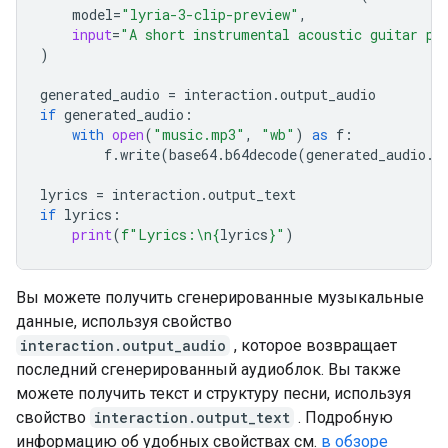
model
=
"lyria-3-clip-preview"
,
input
=
"A short instrumental acoustic guitar pi
)
generated_audio
=
interaction
.
output_audio
if
generated_audio
:
with
open
(
"music.mp3"
,
"wb"
)
as
f
:
f
.
write
(
base64
.
b64decode
(
generated_audio
.
d
lyrics
=
interaction
.
output_text
if
lyrics
:
print
(
f
"Lyrics:
\n
{
lyrics
}
"
)
Вы можете получить сгенерированные музыкальные
данные, используя свойство
interaction.output_audio
, которое возвращает
последний сгенерированный аудиоблок. Вы также
можете получить текст и структуру песни, используя
свойство
interaction.output_text
. Подробную
информацию об удобных свойствах см.
в обзоре