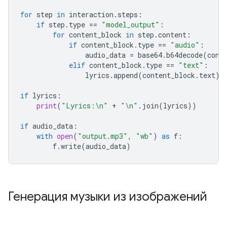
for
step
in
interaction
.
steps
:
if
step
.
type
==
"model_output"
:
for
content_block
in
step
.
content
:
if
content_block
.
type
==
"audio"
:
audio_data
=
base64
.
b64decode
(
cont
elif
content_block
.
type
==
"text"
:
lyrics
.
append
(
content_block
.
text
)
if
lyrics
:
print
(
"Lyrics:
\n
"
+
"
\n
"
.
join
(
lyrics
))
if
audio_data
:
with
open
(
"output.mp3"
,
"wb"
)
as
f
:
f
.
write
(
audio_data
)
Генерация музыки из изображений