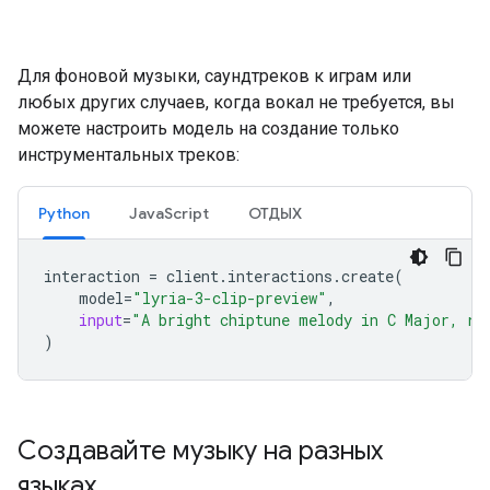
Для фоновой музыки, саундтреков к играм или
любых других случаев, когда вокал не требуется, вы
можете настроить модель на создание только
инструментальных треков:
Python
JavaScript
ОТДЫХ
interaction
=
client
.
interactions
.
create
(
model
=
"lyria-3-clip-preview"
,
input
=
"A bright chiptune melody in C Major, re
)
Создавайте музыку на разных
языках
.