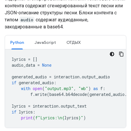
контента содержат сгенерированный текст песни или
JSON-описание структуры песни. Блоки контента с
типом
audio
содержат аудиоданные,
закодированные в base64.
Python
JavaScript
ОТДЫХ
lyrics
=
[]
audio_data
=
None
generated_audio
=
interaction
.
output_audio
if
generated_audio
:
with
open
(
"output.mp3"
,
"wb"
)
as
f
:
f
.
write
(
base64
.
b64decode
(
generated_audio
.
d
lyrics
=
interaction
.
output_text
if
lyrics
:
print
(
f
"Lyrics:
\n
{
lyrics
}
"
)