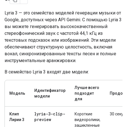
Lyria 3 — это семейство моделей генерации музыки от
Google, доступных через API Gemini. С помощью Lyria 3
вы можете генерировать высококачественный
стереофонический звук с частотой 44,1 кГц из
текстовых подсказок или изображений. Эти модели
обеспечивают структурную целостность, включая
вокал, синхронизированные тексты песен и полные
инструментальные аранжировки.
В семейство Lyria 3 входят две модели:
Лучше всего
Идентификатор
Модель
подходит
Продолж
модели
для
lyria-3-clip-
Клип
Короткие
30 секун
preview
Лирии 3
видеоролики,
зацикленные