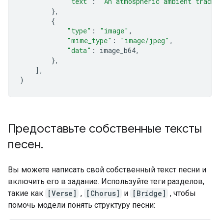
"text"
:
"An atmospheric ambient track 
},
{
"type"
:
"image"
,
"mime_type"
:
"image/jpeg"
,
"data"
:
image_b64
,
},
],
)
Предоставьте собственные тексты
песен
.
Вы можете написать свой собственный текст песни и
включить его в задание. Используйте теги разделов,
такие как
[Verse]
,
[Chorus]
и
[Bridge]
, чтобы
помочь модели понять структуру песни: