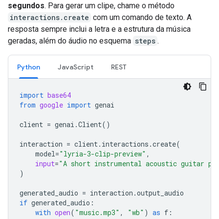
segundos
. Para gerar um clipe, chame o método
interactions.create
com um comando de texto. A
resposta sempre inclui a letra e a estrutura da música
geradas, além do áudio no esquema
steps
.
Python
JavaScript
REST
import
base64
from
google
import
genai
client
=
genai
.
Client
()
interaction
=
client
.
interactions
.
create
(
model
=
"lyria-3-clip-preview"
,
input
=
"A short instrumental acoustic guitar pi
)
generated_audio
=
interaction
.
output_audio
if
generated_audio
:
with
open
(
"music.mp3"
,
"wb"
)
as
f
: