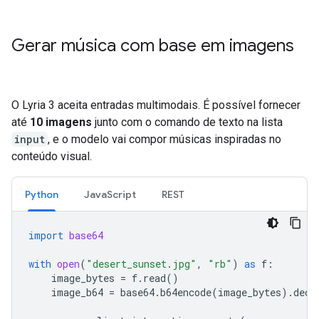
Gerar música com base em imagens
O Lyria 3 aceita entradas multimodais. É possível fornecer
até
10 imagens
junto com o comando de texto na lista
input
, e o modelo vai compor músicas inspiradas no
conteúdo visual.
Python
JavaScript
REST
import
base64
with
open
(
"desert_sunset.jpg"
,
"rb"
)
as
f
:
image_bytes
=
f
.
read
()
image_b64
=
base64
.
b64encode
(
image_bytes
)
.
deco