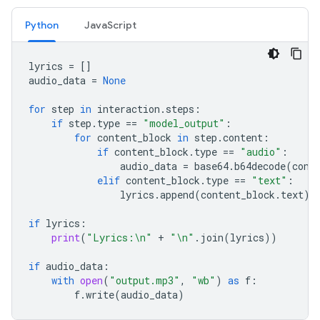
Python
JavaScript
lyrics
=
[]
audio_data
=
None
for
step
in
interaction
.
steps
:
if
step
.
type
==
"model_output"
:
for
content_block
in
step
.
content
:
if
content_block
.
type
==
"audio"
:
audio_data
=
base64
.
b64decode
(
cont
elif
content_block
.
type
==
"text"
:
lyrics
.
append
(
content_block
.
text
)
if
lyrics
:
print
(
"Lyrics:
\n
"
+
"
\n
"
.
join
(
lyrics
))
if
audio_data
:
with
open
(
"output.mp3"
,
"wb"
)
as
f
:
f
.
write
(
audio_data
)