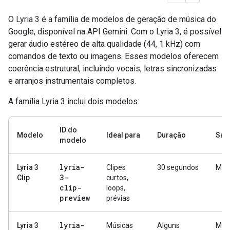
O Lyria 3 é a família de modelos de geração de música do
Google, disponível na API Gemini. Com o Lyria 3, é possível
gerar áudio estéreo de alta qualidade (44, 1 kHz) com
comandos de texto ou imagens. Esses modelos oferecem
coerência estrutural, incluindo vocais, letras sincronizadas
e arranjos instrumentais completos.
A família Lyria 3 inclui dois modelos:
ID do
Modelo
Ideal para
Duração
Saí
modelo
lyria-
Lyria 3
Clipes
30 segundos
MP
3-
Clip
curtos,
clip-
loops,
preview
prévias
lyria-
Lyria 3
Músicas
Alguns
MP