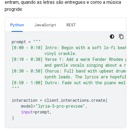
entram, quando as letras são entregues e como a música
progride:
Python
JavaScript
REST
prompt
=
"""
[0:00 - 0:10] Intro: Begin with a soft lo-fi beat 
              vinyl crackle.
[0:10 - 0:30] Verse 1: Add a warm Fender Rhodes pi
              and gentle vocals singing about a ra
[0:30 - 0:50] Chorus: Full band with upbeat drums 
              synth leads. The lyrics are hopeful 
[0:50 - 1:00] Outro: Fade out with the piano melod
"""
interaction
=
client
.
interactions
.
create
(
model
=
"lyria-3-pro-preview"
,
input
=
prompt
,
)