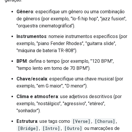
Gênero
: especifique um gênero ou uma combinação
de gêneros (por exemplo, "lo-fi hip hop", "jazz fusion",
"orquestra cinematográfica").
Instrumentos
: nomeie instrumentos específicos (por
exemplo, "piano Fender Rhodes", "guitarra slide",
"máquina de bateria TR-808").
BPM
: defina o tempo (por exemplo, "120 BPM",
"tempo lento em torno de 70 BPM").
Chave/escala
: especifique uma chave musical (por
exemplo, "em G maior", "D menor").
Clima e atmosfera
: use adjetivos descritivos (por
exemplo, "nostálgico", "agressivo", "etéreo",
"sonhador").
Estrutura
: use tags como
[Verse]
,
[Chorus]
,
[Bridge]
,
[Intro]
,
[Outro]
ou marcações de