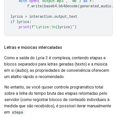
with
open
(
"output.mp3"
,
"wb"
)
as
f
:
f
.
write
(
base64
.
b64decode
(
generated_audio
.
d
lyrics
=
interaction
.
output_text
if
lyrics
:
print
(
f
"Lyrics:
\n
{
lyrics
}
"
)
Letras e músicas intercaladas
Como a saída do Lyria 3 é complexa, contendo etapas e
blocos separados para letras geradas (texto) e a música
em si (áudio), as propriedades de conveniência oferecem
um atalho rápido e recomendado.
No entanto, se você quiser controle programático total
sobre a linha do tempo bruta das etapas retornadas pelo
servidor (como registrar blocos de conteúdo individuais à
medida que são recebidos), é possível iterar manualmente
em
steps
: