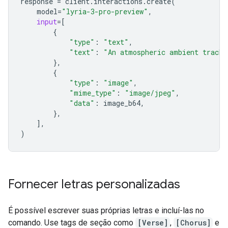
response
=
client
.
interactions
.
create
(
model
=
"lyria-3-pro-preview"
,
input
=
[
{
"type"
:
"text"
,
"text"
:
"An atmospheric ambient track 
},
{
"type"
:
"image"
,
"mime_type"
:
"image/jpeg"
,
"data"
:
image_b64
,
},
],
)
Fornecer letras personalizadas
É possível escrever suas próprias letras e incluí-las no
comando. Use tags de seção como
[Verse]
,
[Chorus]
e