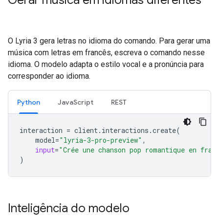
Gerar música em idiomas diferentes
O Lyria 3 gera letras no idioma do comando. Para gerar uma
música com letras em francês, escreva o comando nesse
idioma. O modelo adapta o estilo vocal e a pronúncia para
corresponder ao idioma.
Python
JavaScript
REST
interaction
=
client
.
interactions
.
create
(
model
=
"lyria-3-pro-preview"
,
input
=
"Crée une chanson pop romantique en fran
)
Inteligência do modelo