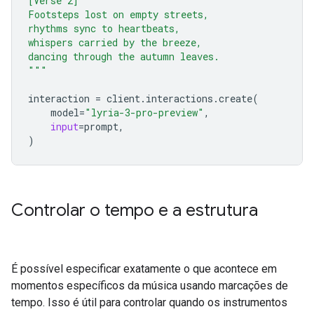
[Verse 2]
Footsteps lost on empty streets,
rhythms sync to heartbeats,
whispers carried by the breeze,
dancing through the autumn leaves.
"""
interaction
=
client
.
interactions
.
create
(
model
=
"lyria-3-pro-preview"
,
input
=
prompt
,
)
Controlar o tempo e a estrutura
É possível especificar exatamente o que acontece em
momentos específicos da música usando marcações de
tempo. Isso é útil para controlar quando os instrumentos