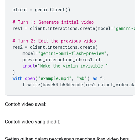
client
=
genai
.
Client
()
# Turn 1: Generate initial video
res1
=
client
.
interactions
.
create
(
model
=
"gemini-om
# Turn 2: Edit the previous video
res2
=
client
.
interactions
.
create
(
model
=
"gemini-omni-flash-preview"
,
previous_interaction_id
=
res1
.
id
,
input
=
"Make the violin invisible."
)
with
open
(
"example.mp4"
,
"wb"
)
as
f
:
f
.
write
(
base64
.
b64decode
(
res2
.
output_video
.
dat
Contoh video awal:
Contoh video yang diedit:
Setiap giliran dalam percakapan menghasilkan video baru.