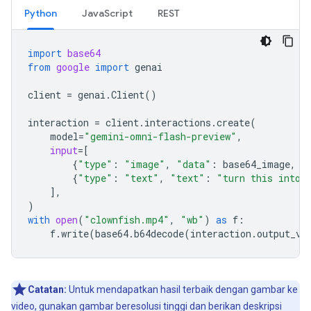
Python
JavaScript
REST
import
base64
from
google
import
genai
client
=
genai
.
Client
()
interaction
=
client
.
interactions
.
create
(
model
=
"gemini-omni-flash-preview"
,
input
=
[
{
"type"
:
"image"
,
"data"
:
base64_image
,
"
{
"type"
:
"text"
,
"text"
:
"turn this into 
],
)
with
open
(
"clownfish.mp4"
,
"wb"
)
as
f
:
f
.
write
(
base64
.
b64decode
(
interaction
.
output_vi
Catatan:
Untuk mendapatkan hasil terbaik dengan gambar ke
video, gunakan gambar beresolusi tinggi dan berikan deskripsi