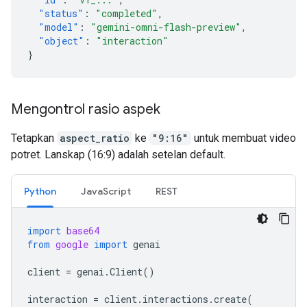
"status"
:
"completed"
,
"model"
:
"gemini-omni-flash-preview"
,
"object"
:
"interaction"
}
Mengontrol rasio aspek
Tetapkan
aspect_ratio
ke
"9:16"
untuk membuat video
potret. Lanskap (16:9) adalah setelan default.
Python
JavaScript
REST
import
base64
from
google
import
genai
client
=
genai
.
Client
()
interaction
=
client
.
interactions
.
create
(