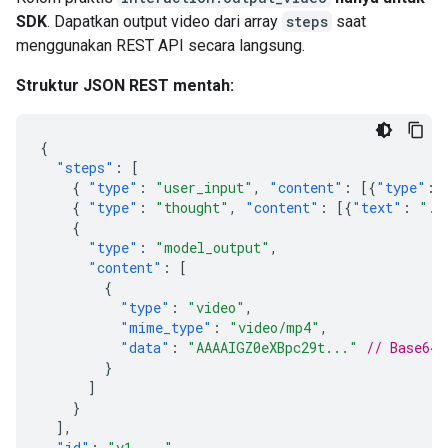
SDK
. Dapatkan output video dari array
steps
saat
menggunakan REST API secara langsung.
Struktur JSON REST mentah:
{
"steps"
:
[
{
"type"
:
"user_input"
,
"content"
:
[{
"type"
:
{
"type"
:
"thought"
,
"content"
:
[{
"text"
:
"..
{
"type"
:
"model_output"
,
"content"
:
[
{
"type"
:
"video"
,
"mime_type"
:
"video/mp4"
,
"data"
:
"AAAAIGZ0eXBpc29t..."
// Base64 
}
]
}
],
"id"
:
"v1_..."
,