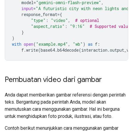
model
=
"gemini-omni-flash-preview"
,
input
=
"A futuristic city with neon lights and 
response_format
=
{
"type"
:
"video"
,
# optional
"aspect_ratio"
:
"9:16"
# Supported value
}
)
with
open
(
"example.mp4"
,
"wb"
)
as
f
:
f
.
write
(
base64
.
b64decode
(
interaction
.
output_vi
Pembuatan video dari gambar
Anda dapat memberikan gambar referensi dengan perintah
teks. Bergantung pada perintah Anda, model akan
memutuskan cara menggunakan gambar. Hal ini berguna
untuk menghidupkan foto produk, ilustrasi, atau foto.
Contoh berikut menunjukkan cara menggunakan gambar