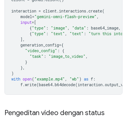
interaction
=
client
.
interactions
.
create
(
model
=
"gemini-omni-flash-preview"
,
input
=
[
{
"type"
:
"image"
,
"data"
:
base64_image
,
"
{
"type"
:
"text"
,
"text"
:
"turn this into 
],
generation_config
=
{
"video_config"
:
{
"task"
:
"image_to_video"
,
}
},
)
with
open
(
"example.mp4"
,
"wb"
)
as
f
:
f
.
write
(
base64
.
b64decode
(
interaction
.
output_vi
Pengeditan video dengan status