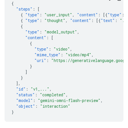
{
"steps"
:
[
{
"type"
:
"user_input"
,
"content"
:
[{
"type"
:
{
"type"
:
"thought"
,
"content"
:
[{
"text"
:
"..
{
"type"
:
"model_output"
,
"content"
:
[
{
"type"
:
"video"
,
"mime_type"
:
"video/mp4"
,
"uri"
:
"https://generativelanguage.googl
}
]
}
],
"id"
:
"v1_..."
,
"status"
:
"completed"
,
"model"
:
"gemini-omni-flash-preview"
,
"object"
:
"interaction"
}