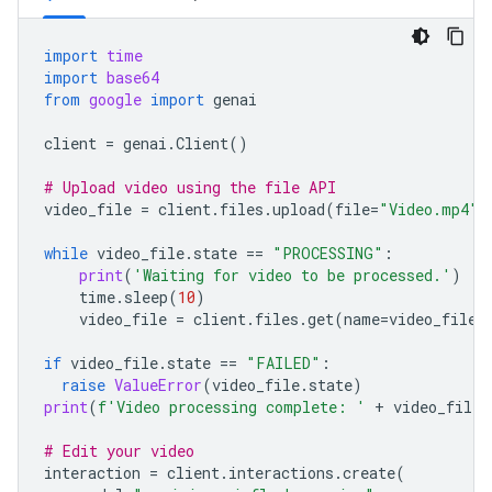
import
time
import
base64
from
google
import
genai
client
=
genai
.
Client
()
# Upload video using the file API
video_file
=
client
.
files
.
upload
(
file
=
"Video.mp4"
)
while
video_file
.
state
==
"PROCESSING"
:
print
(
'Waiting for video to be processed.'
)
time
.
sleep
(
10
)
video_file
=
client
.
files
.
get
(
name
=
video_file
.
if
video_file
.
state
==
"FAILED"
:
raise
ValueError
(
video_file
.
state
)
print
(
f
'Video processing complete: '
+
video_file
.
# Edit your video
interaction
=
client
.
interactions
.
create
(