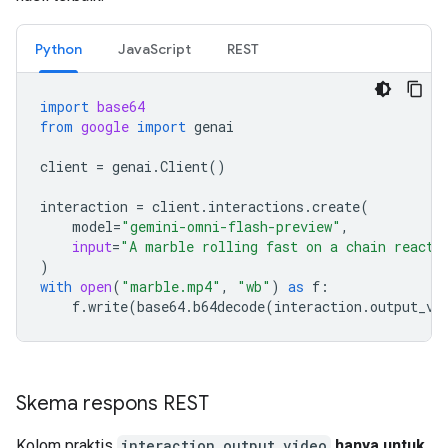
Python
JavaScript
REST
import
base64
from
google
import
genai
client
=
genai
.
Client
()
interaction
=
client
.
interactions
.
create
(
model
=
"gemini-omni-flash-preview"
,
input
=
"A marble rolling fast on a chain reacti
)
with
open
(
"marble.mp4"
,
"wb"
)
as
f
:
f
.
write
(
base64
.
b64decode
(
interaction
.
output_vi
Skema respons REST
Kolom praktis
interaction.output_video
hanya untuk