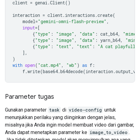
client
=
genai
.
Client
()
interaction
=
client
.
interactions
.
create
(
model
=
"gemini-omni-flash-preview"
,
input
=
[
{
"type"
:
"image"
,
"data"
:
cat_b64
,
"mime_
{
"type"
:
"image"
,
"data"
:
yarn_b64
,
"mime
{
"type"
:
"text"
,
"text"
:
"A cat playfully
],
)
with
open
(
"cat.mp4"
,
"wb"
)
as
f
:
f
.
write
(
base64
.
b64decode
(
interaction
.
output_vi
Parameter tugas
Gunakan parameter
task
di
video-config
untuk
menunjukkan perilaku yang diinginkan dengan jelas,
misalnya jika Anda ingin model membuat video dari gambar,
Anda dapat menetapkan parameter ke
image_to_video
.
Jika tidak ditetapkan, model akan menyimpulkan apa yang