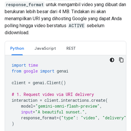
response_format
untuk mengambil video yang dibuat dan
berukuran lebih besar dari 4 MB. Tindakan ini akan
menampilkan URI yang dihosting Google yang dapat Anda
polling hingga video berstatus
ACTIVE
sebelum
didownload.
Python
JavaScript
REST
import
time
from
google
import
genai
client
=
genai
.
Client
()
# 1. Request video via URI delivery
interaction
=
client
.
interactions
.
create
(
model
=
"gemini-omni-flash-preview"
,
input
=
"A beautiful sunset."
,
response_format
=
{
"type"
:
"video"
,
"delivery"
:
)