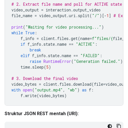
# 2. Extract file name and poll for ACTIVE state
video_output
=
interaction
.
output_video
file_name
=
video_output
.
uri
.
split
(
"/"
)[
-
1
]
# Extr
print
(
"Waiting for video processing..."
)
while
True
:
f_info
=
client
.
files
.
get
(
name
=
f
"files/
{
file_n
if
f_info
.
state
.
name
==
"ACTIVE"
:
break
elif
f_info
.
state
.
name
==
"FAILED"
:
raise
RuntimeError
(
"Generation failed."
)
time
.
sleep
(
5
)
# 3. Download the final video
video_bytes
=
client
.
files
.
download
(
file
=
video_out
with
open
(
"output.mp4"
,
"wb"
)
as
f
:
f
.
write
(
video_bytes
)
Struktur JSON REST mentah (URI):