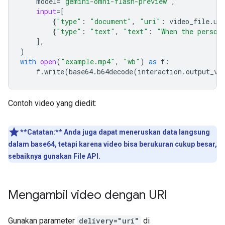
model
=
"gemini-omni-flash-preview"
,
input
=
[
{
"type"
:
"document"
,
"uri"
:
video_file
.
ur
{
"type"
:
"text"
,
"text"
:
"When the person
],
)
with
open
(
"example.mp4"
,
"wb"
)
as
f
:
f
.
write
(
base64
.
b64decode
(
interaction
.
output_vi
Contoh video yang diedit:
**Catatan:**
Anda juga dapat meneruskan data langsung
dalam base64, tetapi karena video bisa berukuran cukup besar,
sebaiknya gunakan File API.
Mengambil video dengan URI
Gunakan parameter
delivery="uri"
di